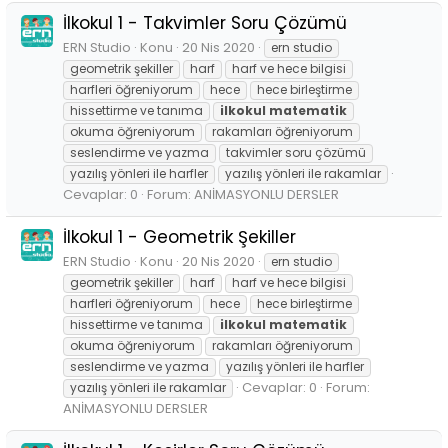
İlkokul 1 - Takvimler Soru Çözümü
ERN Studio
Konu
20 Nis 2020
ern studio
geometrik şekiller
harf
harf ve hece bilgisi
harfleri öğreniyorum
hece
hece birleştirme
hissettirme ve tanıma
ilkokul
matematik
okuma öğreniyorum
rakamları öğreniyorum
seslendirme ve yazma
takvimler soru çözümü
yazılış yönleri ile harfler
yazılış yönleri ile rakamlar
Cevaplar: 0
Forum:
ANİMASYONLU DERSLER
İlkokul 1 - Geometrik Şekiller
ERN Studio
Konu
20 Nis 2020
ern studio
geometrik şekiller
harf
harf ve hece bilgisi
harfleri öğreniyorum
hece
hece birleştirme
hissettirme ve tanıma
ilkokul
matematik
okuma öğreniyorum
rakamları öğreniyorum
seslendirme ve yazma
yazılış yönleri ile harfler
Cevaplar: 0
Forum:
yazılış yönleri ile rakamlar
ANİMASYONLU DERSLER