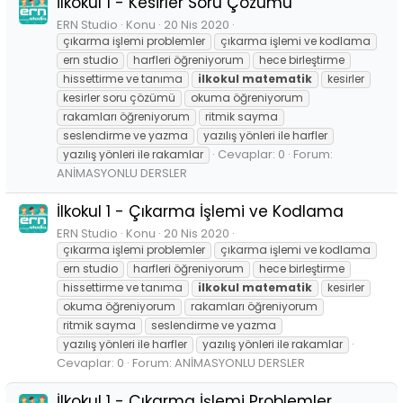
İlkokul 1 - Kesirler Soru Çözümü
ERN Studio
Konu
20 Nis 2020
çıkarma işlemi problemler
çıkarma işlemi ve kodlama
ern studio
harfleri öğreniyorum
hece birleştirme
hissettirme ve tanıma
ilkokul
matematik
kesirler
kesirler soru çözümü
okuma öğreniyorum
rakamları öğreniyorum
ritmik sayma
seslendirme ve yazma
yazılış yönleri ile harfler
Cevaplar: 0
Forum:
yazılış yönleri ile rakamlar
ANİMASYONLU DERSLER
İlkokul 1 - Çıkarma İşlemi ve Kodlama
ERN Studio
Konu
20 Nis 2020
çıkarma işlemi problemler
çıkarma işlemi ve kodlama
ern studio
harfleri öğreniyorum
hece birleştirme
hissettirme ve tanıma
ilkokul
matematik
kesirler
okuma öğreniyorum
rakamları öğreniyorum
ritmik sayma
seslendirme ve yazma
yazılış yönleri ile harfler
yazılış yönleri ile rakamlar
Cevaplar: 0
Forum:
ANİMASYONLU DERSLER
İlkokul 1 - Çıkarma İşlemi Problemler