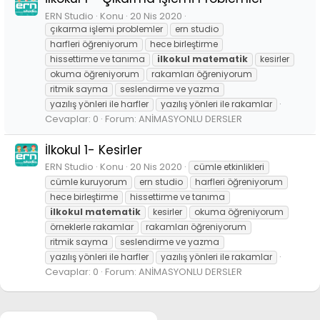
ERN Studio
Konu
20 Nis 2020
çıkarma işlemi problemler
ern studio
harfleri öğreniyorum
hece birleştirme
hissettirme ve tanıma
ilkokul
matematik
kesirler
okuma öğreniyorum
rakamları öğreniyorum
ritmik sayma
seslendirme ve yazma
yazılış yönleri ile harfler
yazılış yönleri ile rakamlar
Cevaplar: 0
Forum:
ANİMASYONLU DERSLER
İlkokul 1- Kesirler
ERN Studio
Konu
20 Nis 2020
cümle etkinlikleri
cümle kuruyorum
ern studio
harfleri öğreniyorum
hece birleştirme
hissettirme ve tanıma
ilkokul
matematik
kesirler
okuma öğreniyorum
örneklerle rakamlar
rakamları öğreniyorum
ritmik sayma
seslendirme ve yazma
yazılış yönleri ile harfler
yazılış yönleri ile rakamlar
Cevaplar: 0
Forum:
ANİMASYONLU DERSLER