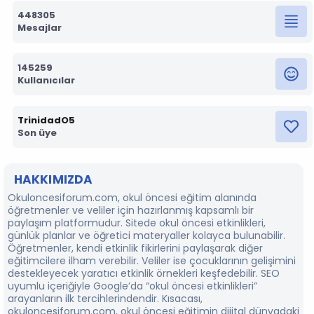
448305
Mesajlar
145259
Kullanıcılar
TrinidadO5
Son üye
HAKKIMIZDA
Okuloncesiforum.com, okul öncesi eğitim alanında
öğretmenler ve veliler için hazırlanmış kapsamlı bir
paylaşım platformudur. Sitede okul öncesi etkinlikleri,
günlük planlar ve öğretici materyaller kolayca bulunabilir.
Öğretmenler, kendi etkinlik fikirlerini paylaşarak diğer
eğitimcilere ilham verebilir. Veliler ise çocuklarının gelişimini
destekleyecek yaratıcı etkinlik örnekleri keşfedebilir. SEO
uyumlu içeriğiyle Google’da “okul öncesi etkinlikleri”
arayanların ilk tercihlerindendir. Kısacası,
okuloncesiforum.com, okul öncesi eğitimin dijital dünyadaki