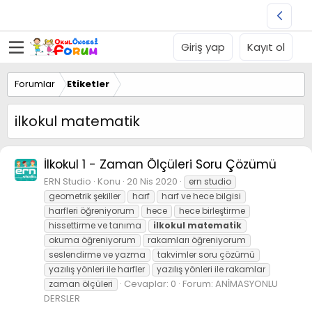
Giriş yap
Kayıt ol
Forumlar
Etiketler
ilkokul matematik
İlkokul 1 - Zaman Ölçüleri Soru Çözümü
ERN Studio
Konu
20 Nis 2020
ern studio
geometrik şekiller
harf
harf ve hece bilgisi
harfleri öğreniyorum
hece
hece birleştirme
hissettirme ve tanıma
ilkokul
matematik
okuma öğreniyorum
rakamları öğreniyorum
seslendirme ve yazma
takvimler soru çözümü
yazılış yönleri ile harfler
yazılış yönleri ile rakamlar
Cevaplar: 0
Forum:
ANİMASYONLU
zaman ölçüleri
DERSLER