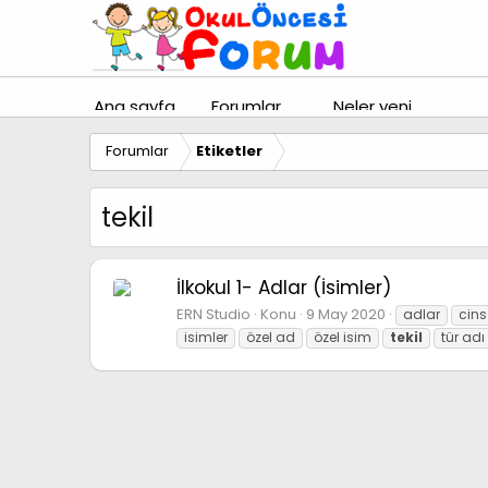
Ana sayfa
Forumlar
Neler yeni
Forumlar
Etiketler
tekil
İlkokul 1- Adlar (İsimler)
ERN Studio
Konu
9 May 2020
adlar
cins
isimler
özel ad
özel isim
tekil
tür adı