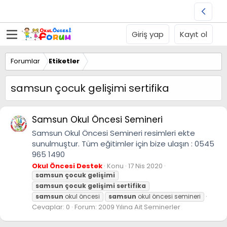
Giriş yap
Kayıt ol
Forumlar
Etiketler
samsun çocuk gelişimi sertifika
Samsun Okul Öncesi Semineri
Samsun Okul Öncesi Semineri resimleri ekte
sunulmuştur. Tüm eğitimler için bize ulaşın : 0545
965 1490
Okul Öncesi Destek
Konu
17 Nis 2020
samsun
çocuk
gelişimi
samsun
çocuk
gelişimi
sertifika
samsun
okul öncesi
samsun
okul öncesi semineri
Cevaplar: 0
Forum:
2009 Yılına Ait Seminerler