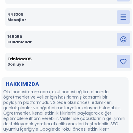
448305
Mesajlar
145259
Kullanıcılar
TrinidadO5
Son üye
HAKKIMIZDA
Okuloncesiforum.com, okul öncesi eğitim alanında
öğretmenler ve veliler için hazırlanmış kapsamlı bir
paylaşım platformudur. Sitede okul öncesi etkinlikleri,
günlük planlar ve öğretici materyaller kolayca bulunabilir.
Öğretmenler, kendi etkinlik fikirlerini paylaşarak diğer
eğitimcilere ilham verebilir. Veliler ise çocuklarının gelişimini
destekleyecek yaratıcı etkinlik örnekleri keşfedebilir. SEO
uyumlu içeriğiyle Google’da “okul öncesi etkinlikleri”