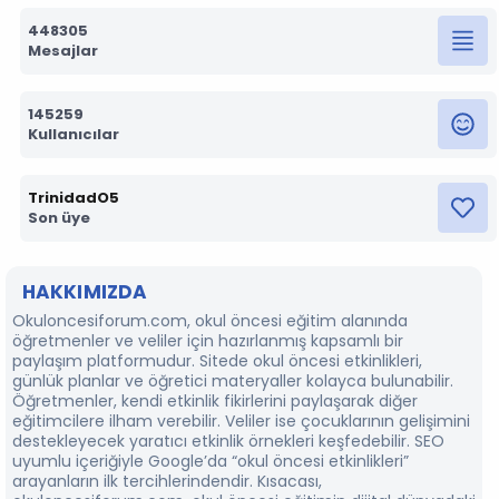
448305
Mesajlar
145259
Kullanıcılar
TrinidadO5
Son üye
HAKKIMIZDA
Okuloncesiforum.com, okul öncesi eğitim alanında
öğretmenler ve veliler için hazırlanmış kapsamlı bir
paylaşım platformudur. Sitede okul öncesi etkinlikleri,
günlük planlar ve öğretici materyaller kolayca bulunabilir.
Öğretmenler, kendi etkinlik fikirlerini paylaşarak diğer
eğitimcilere ilham verebilir. Veliler ise çocuklarının gelişimini
destekleyecek yaratıcı etkinlik örnekleri keşfedebilir. SEO
uyumlu içeriğiyle Google’da “okul öncesi etkinlikleri”
arayanların ilk tercihlerindendir. Kısacası,