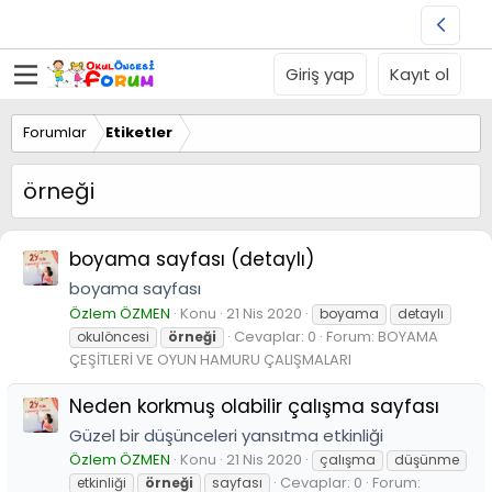
Giriş yap
Kayıt ol
Forumlar
Etiketler
örneği
boyama sayfası (detaylı)
boyama sayfası
Özlem ÖZMEN
Konu
21 Nis 2020
boyama
detaylı
Cevaplar: 0
Forum:
BOYAMA
okulöncesi
örneği
ÇEŞİTLERİ VE OYUN HAMURU ÇALIŞMALARI
Neden korkmuş olabilir çalışma sayfası
Güzel bir düşünceleri yansıtma etkinliği
Özlem ÖZMEN
Konu
21 Nis 2020
çalışma
düşünme
Cevaplar: 0
Forum:
etkinliği
örneği
sayfası