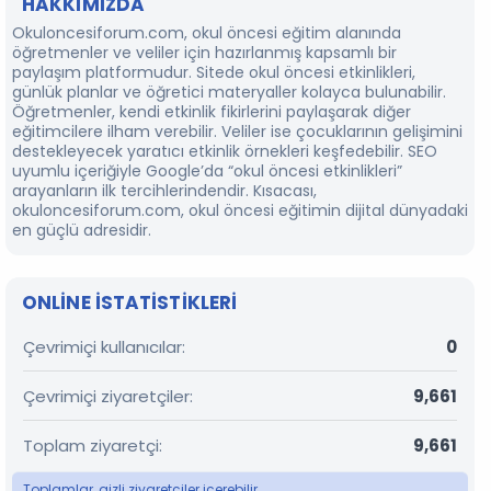
HAKKIMIZDA
Okuloncesiforum.com, okul öncesi eğitim alanında
öğretmenler ve veliler için hazırlanmış kapsamlı bir
paylaşım platformudur. Sitede okul öncesi etkinlikleri,
günlük planlar ve öğretici materyaller kolayca bulunabilir.
Öğretmenler, kendi etkinlik fikirlerini paylaşarak diğer
eğitimcilere ilham verebilir. Veliler ise çocuklarının gelişimini
destekleyecek yaratıcı etkinlik örnekleri keşfedebilir. SEO
uyumlu içeriğiyle Google’da “okul öncesi etkinlikleri”
arayanların ilk tercihlerindendir. Kısacası,
okuloncesiforum.com, okul öncesi eğitimin dijital dünyadaki
en güçlü adresidir.
ONLINE ISTATISTIKLERI
Çevrimiçi kullanıcılar
0
Çevrimiçi ziyaretçiler
9,661
Toplam ziyaretçi
9,661
Toplamlar, gizli ziyaretçiler içerebilir.