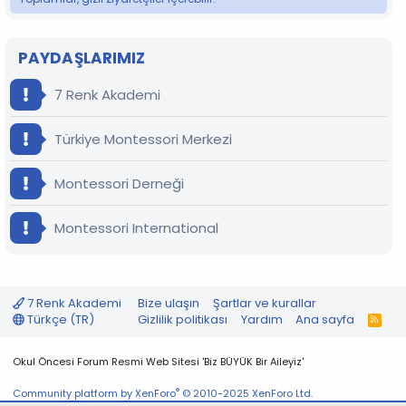
PAYDAŞLARIMIZ
7 Renk Akademi
Türkiye Montessori Merkezi
Montessori Derneği
Montessori International
7 Renk Akademi
Bize ulaşın
Şartlar ve kurallar
Türkçe (TR)
Gizlilik politikası
Yardım
Ana sayfa
R
S
S
Okul Öncesi Forum Resmi Web Sitesi 'Biz BÜYÜK Bir Aileyiz'
®
Community platform by XenForo
© 2010-2025 XenForo Ltd.