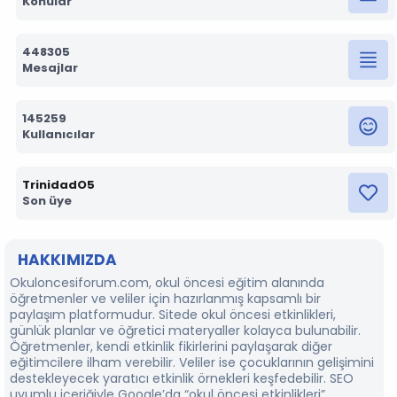
Konular
448305
Mesajlar
145259
Kullanıcılar
TrinidadO5
Son üye
HAKKIMIZDA
Okuloncesiforum.com, okul öncesi eğitim alanında
öğretmenler ve veliler için hazırlanmış kapsamlı bir
paylaşım platformudur. Sitede okul öncesi etkinlikleri,
günlük planlar ve öğretici materyaller kolayca bulunabilir.
Öğretmenler, kendi etkinlik fikirlerini paylaşarak diğer
eğitimcilere ilham verebilir. Veliler ise çocuklarının gelişimini
destekleyecek yaratıcı etkinlik örnekleri keşfedebilir. SEO
uyumlu içeriğiyle Google’da “okul öncesi etkinlikleri”