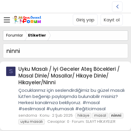
Giriş yap
Kayıt ol
Forumlar
Etiketler
ninni
Uyku Masalı / İyi Geceler Ateş Böcekleri /
S
Masal Dinle/ Masallar/ Hikaye Dinle/
Hikayeler/Ninni
Çocuklarımız için seslendirdiğimiz bu güzel masalı
lütfen beğenip paylaşımda bulunabilir misiniz?
Herkesi kanalımıza bekliyoruz. #masal
#seslimasal #uykumasalı #eğiticimasal
sendoma
Konu
2 Şub 2025
hikaye
masal
ninni
Cevaplar: 0
Forum:
SLAYT HİKAYELER
uyku masalı