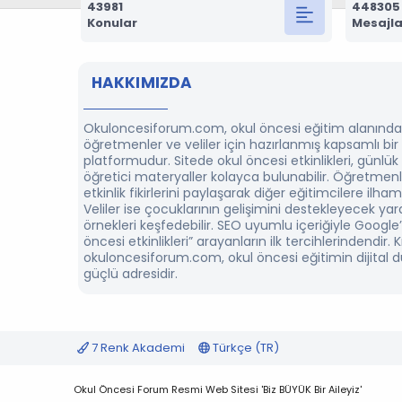
43981
448305
Konular
Mesajla
HAKKIMIZDA
Okuloncesiforum.com, okul öncesi eğitim alanında
öğretmenler ve veliler için hazırlanmış kapsamlı bi
platformudur. Sitede okul öncesi etkinlikleri, günlük
öğretici materyaller kolayca bulunabilir. Öğretmenl
etkinlik fikirlerini paylaşarak diğer eğitimcilere ilham 
Veliler ise çocuklarının gelişimini destekleyecek yarat
örnekleri keşfedebilir. SEO uyumlu içeriğiyle Google
öncesi etkinlikleri” arayanların ilk tercihlerindendir. K
okuloncesiforum.com, okul öncesi eğitimin dijital 
güçlü adresidir.
7 Renk Akademi
Türkçe (TR)
Okul Öncesi Forum Resmi Web Sitesi 'Biz BÜYÜK Bir Aileyiz'