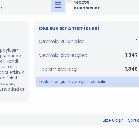
145259
r
Kullanıcılar
ONLINE ISTATISTIKLERI
Çevrimiçi kullanıcılar
1
r paylaşım
Çevrimiçi ziyaretçiler
1,347
 planlar ve
er, kendi
verebilir.
Toplam ziyaretçi
1,348
ıcı etkinlik
’da “okul
Toplamlar, gizli ziyaretçiler içerebilir.
ısacası,
dünyadaki en
Bize ulaşın
Şartl