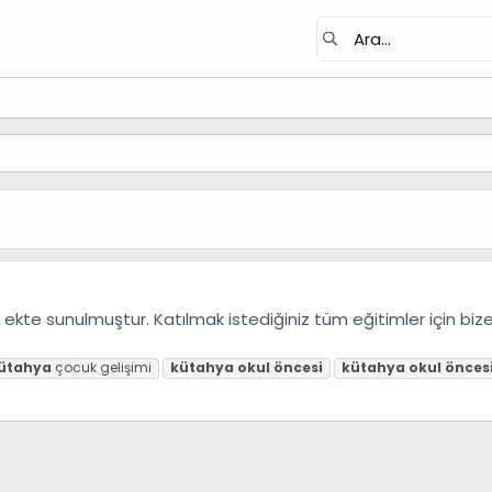
ekte sunulmuştur. Katılmak istediğiniz tüm eğitimler için biz
ütahya
çocuk gelişimi
kütahya
okul
öncesi
kütahya
okul
önces