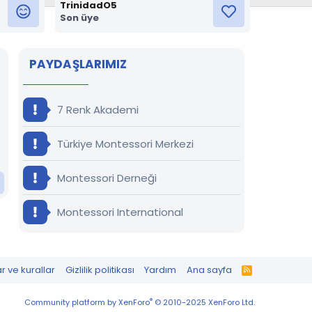
TrinidadO5
Son üye
PAYDAŞLARIMIZ
7 Renk Akademi
Türkiye Montessori Merkezi
Montessori Derneği
Montessori International
ar ve kurallar
Gizlilik politikası
Yardım
Ana sayfa
R
S
S
®
Community platform by XenForo
© 2010-2025 XenForo Ltd.