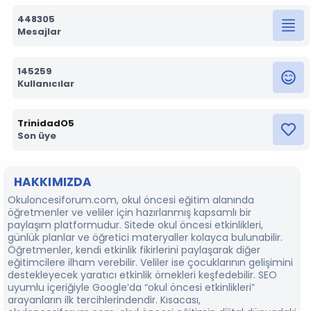
448305
Mesajlar
145259
Kullanıcılar
TrinidadO5
Son üye
HAKKIMIZDA
Okuloncesiforum.com, okul öncesi eğitim alanında
öğretmenler ve veliler için hazırlanmış kapsamlı bir
paylaşım platformudur. Sitede okul öncesi etkinlikleri,
günlük planlar ve öğretici materyaller kolayca bulunabilir.
Öğretmenler, kendi etkinlik fikirlerini paylaşarak diğer
eğitimcilere ilham verebilir. Veliler ise çocuklarının gelişimini
destekleyecek yaratıcı etkinlik örnekleri keşfedebilir. SEO
uyumlu içeriğiyle Google’da “okul öncesi etkinlikleri”
arayanların ilk tercihlerindendir. Kısacası,