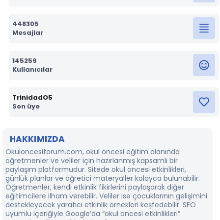
448305
Mesajlar
145259
Kullanıcılar
TrinidadO5
Son üye
HAKKIMIZDA
Okuloncesiforum.com, okul öncesi eğitim alanında
öğretmenler ve veliler için hazırlanmış kapsamlı bir
paylaşım platformudur. Sitede okul öncesi etkinlikleri,
günlük planlar ve öğretici materyaller kolayca bulunabilir.
Öğretmenler, kendi etkinlik fikirlerini paylaşarak diğer
eğitimcilere ilham verebilir. Veliler ise çocuklarının gelişimini
destekleyecek yaratıcı etkinlik örnekleri keşfedebilir. SEO
uyumlu içeriğiyle Google’da “okul öncesi etkinlikleri”