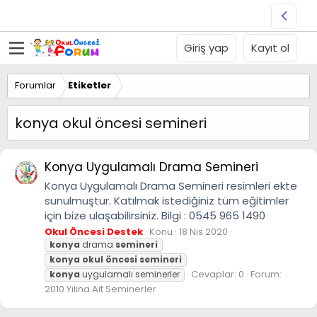
Giriş yap
Kayıt ol
Forumlar
Etiketler
konya okul öncesi semineri
Konya Uygulamalı Drama Semineri
Konya Uygulamalı Drama Semineri resimleri ekte
sunulmuştur. Katılmak istediğiniz tüm eğitimler
için bize ulaşabilirsiniz. Bilgi : 0545 965 1490
Okul Öncesi Destek
Konu
18 Nis 2020
konya
drama
semineri
konya
okul
öncesi
semineri
Cevaplar: 0
Forum:
konya
uygulamalı seminerler
2010 Yılına Ait Seminerler