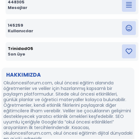
448305
Mesajlar
145259
Kullanıcılar
TrinidadO5
Son üye
HAKKIMIZDA
Okuloncesiforum.com, okul öncesi eğitim alanında
öğretmenler ve veliler için hazırlanmış kapsamlı bir
paylaşım platformudur. Sitede okul öncesi etkinlikleri,
günlük planlar ve öğretici materyaller kolayca bulunabilir.
Öğretmenler, kendi etkinlik fikirlerini paylaşarak diğer
eğitimcilere ilham verebilir. Veliler ise çocuklarının gelişimini
destekleyecek yaratıcı etkinlik örnekleri keşfedebilir. SEO
uyumlu içeriğiyle Google’da “okul öncesi etkinlikleri”
arayanların ilk tercihlerindendir. Kısacası,
okuloncesiforum.com, okul öncesi eğitimin dijital dünyadaki
en güçlü adresidir.