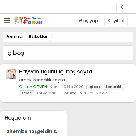
Giriş yap
Kayıt ol
Forumlar
Etiketler
içiboş
Hayvan figürlü içi boş sayfa
örnek kenarlıklı sayfa
Özlem ÖZMEN
Konu
19 Nis 2020
içiboş
kenarlıklı
Cevaplar: 0
Forum:
DAVETİYE & KART
sayfa
Hoşgeldin!
Sitemize hoşgeldiniz,