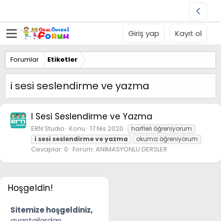
Giriş yap
Kayıt ol
Forumlar
Etiketler
i sesi seslendirme ve yazma
I Sesi Seslendirme ve Yazma
ERN Studio
Konu
17 Nis 2020
harfleri öğreniyorum
i
sesi
seslendirme
ve
yazma
okuma öğreniyorum
Cevaplar: 0
Forum:
ANİMASYONLU DERSLER
Hoşgeldin!
Sitemize hoşgeldiniz,
avantajlardan