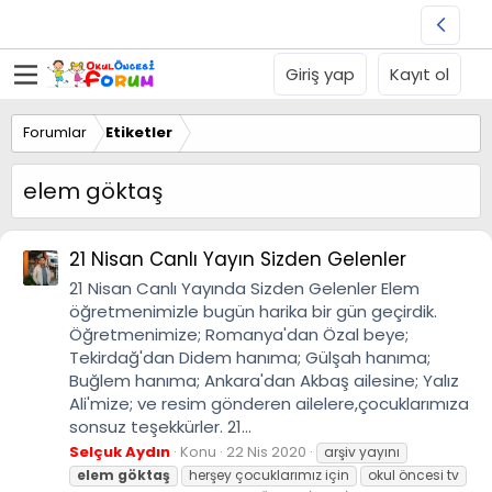
Giriş yap
Kayıt ol
Forumlar
Etiketler
elem göktaş
21 Nisan Canlı Yayın Sizden Gelenler
21 Nisan Canlı Yayında Sizden Gelenler Elem
öğretmenimizle bugün harika bir gün geçirdik.
Öğretmenimize; Romanya'dan Özal beye;
Tekirdağ'dan Didem hanıma; Gülşah hanıma;
Buğlem hanıma; Ankara'dan Akbaş ailesine; Yalız
Ali'mize; ve resim gönderen ailelere,çocuklarımıza
sonsuz teşekkürler. 21...
Selçuk Aydın
Konu
22 Nis 2020
arşiv yayını
elem
göktaş
herşey çocuklarımız için
okul öncesi tv