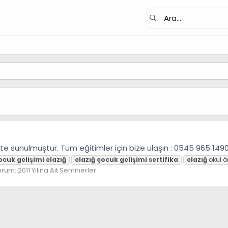
kte sunulmuştur. Tüm eğitimler için bize ulaşın : 0545 965 149
ocuk
gelişimi
elazığ
elazığ
çocuk
gelişimi
sertifika
elazığ
okul ö
orum:
2011 Yılına Ait Seminerler