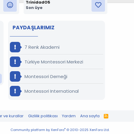
TrinidadO5
Son üye
PAYDAŞLARIMIZ
7 Renk Akademi
Türkiye Montessori Merkezi
Montessori Derneği
Montessori International
ar ve kurallar
Gizlilik politikası
Yardım
Ana sayfa
R
S
S
®
Community platform by XenForo
© 2010-2025 XenForo Ltd.