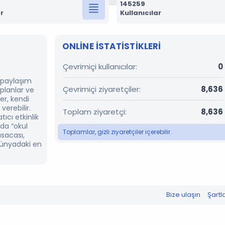
145259
r
Kullanıcılar
ONLINE ISTATISTIKLERI
Çevrimiçi kullanıcılar
0
r paylaşım
Çevrimiçi ziyaretçiler
8,636
 planlar ve
er, kendi
verebilir.
Toplam ziyaretçi
8,636
ıcı etkinlik
’da “okul
Toplamlar, gizli ziyaretçiler içerebilir.
ısacası,
dünyadaki en
Bize ulaşın
Şartl