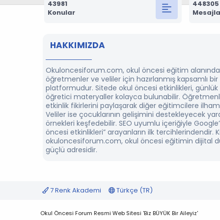
43981
448305
Konular
Mesajla
HAKKIMIZDA
Okuloncesiforum.com, okul öncesi eğitim alanında
öğretmenler ve veliler için hazırlanmış kapsamlı bi
platformudur. Sitede okul öncesi etkinlikleri, günlük
öğretici materyaller kolayca bulunabilir. Öğretmenl
etkinlik fikirlerini paylaşarak diğer eğitimcilere ilham 
Veliler ise çocuklarının gelişimini destekleyecek yarat
örnekleri keşfedebilir. SEO uyumlu içeriğiyle Google
öncesi etkinlikleri” arayanların ilk tercihlerindendir. K
okuloncesiforum.com, okul öncesi eğitimin dijital 
güçlü adresidir.
7 Renk Akademi
Türkçe (TR)
Okul Öncesi Forum Resmi Web Sitesi 'Biz BÜYÜK Bir Aileyiz'