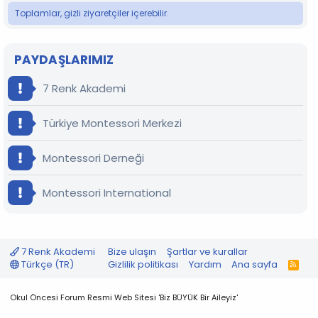
Toplamlar, gizli ziyaretçiler içerebilir.
PAYDAŞLARIMIZ
7 Renk Akademi
Türkiye Montessori Merkezi
Montessori Derneği
Montessori International
7 Renk Akademi
Bize ulaşın
Şartlar ve kurallar
Türkçe (TR)
Gizlilik politikası
Yardım
Ana sayfa
R
S
S
Okul Öncesi Forum Resmi Web Sitesi 'Biz BÜYÜK Bir Aileyiz'