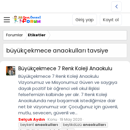
Giriş yap
Kayıt ol
Forumlar
Etiketler
büyükçekmece anaokulları tavsiye
Büyükçekmece 7 Renk Koleji Anaokulu
Büyükçekmece 7 Renk Koleji Anaokulu
Vizyonumuz ve Misyonumuz Güven ve saygıya
dayalı pozitif bir öğrenci veli okul ilişkisi
felsefemizin kalbinde yer alır. 7 Renk Koleji
Anaokulunda neyi başarmak istediğimize dair
net bir vizyonumuz var: Çocuğunuz için güvenli,
mutlu, sevecen, güvenli ve...
Selçuk Aydın
Konu
19 May 2020
beykent
anaokulları
beylikdüzü
anaokulları