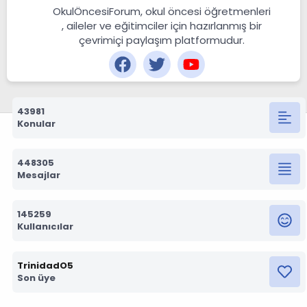
OkulÖncesiForum, okul öncesi öğretmenleri
, aileler ve eğitimciler için hazırlanmış bir
çevrimiçi paylaşım platformudur.
43981
Konular
448305
Mesajlar
145259
Kullanıcılar
TrinidadO5
Son üye