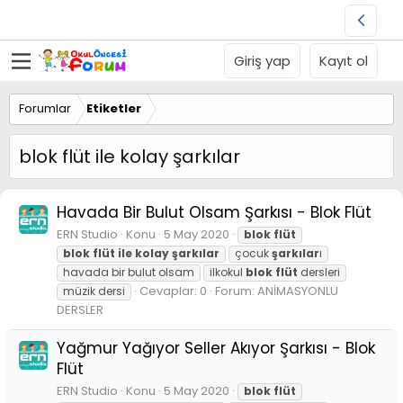
Giriş yap
Kayıt ol
Forumlar
Etiketler
blok flüt ile kolay şarkılar
Havada Bir Bulut Olsam Şarkısı - Blok Flüt
ERN Studio
Konu
5 May 2020
blok
flüt
blok
flüt
ile
kolay
şarkılar
çocuk
şarkılar
ı
havada bir bulut olsam
ilkokul
blok
flüt
dersleri
Cevaplar: 0
Forum:
ANİMASYONLU
müzik dersi
DERSLER
Yağmur Yağıyor Seller Akıyor Şarkısı - Blok
Flüt
ERN Studio
Konu
5 May 2020
blok
flüt