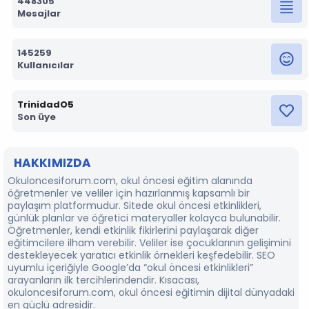
448305
Mesajlar
145259
Kullanıcılar
TrinidadO5
Son üye
HAKKIMIZDA
Okuloncesiforum.com, okul öncesi eğitim alanında
öğretmenler ve veliler için hazırlanmış kapsamlı bir
paylaşım platformudur. Sitede okul öncesi etkinlikleri,
günlük planlar ve öğretici materyaller kolayca bulunabilir.
Öğretmenler, kendi etkinlik fikirlerini paylaşarak diğer
eğitimcilere ilham verebilir. Veliler ise çocuklarının gelişimini
destekleyecek yaratıcı etkinlik örnekleri keşfedebilir. SEO
uyumlu içeriğiyle Google’da “okul öncesi etkinlikleri”
arayanların ilk tercihlerindendir. Kısacası,
okuloncesiforum.com, okul öncesi eğitimin dijital dünyadaki
en güçlü adresidir.