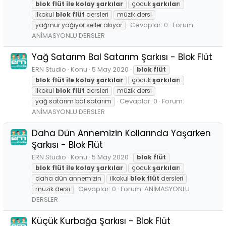
blok
flüt
ile
kolay
şarkılar
çocuk
şarkılar
ı
ilkokul
blok
flüt
dersleri
müzik dersi
Cevaplar: 0
Forum:
yağmur yağıyor seller akıyor
ANİMASYONLU DERSLER
Yağ Satarım Bal Satarım Şarkısı - Blok Flüt
ERN Studio
Konu
5 May 2020
blok
flüt
blok
flüt
ile
kolay
şarkılar
çocuk
şarkılar
ı
ilkokul
blok
flüt
dersleri
müzik dersi
Cevaplar: 0
Forum:
yağ satarım bal satarım
ANİMASYONLU DERSLER
Daha Dün Annemizin Kollarında Yaşarken
Şarkısı - Blok Flüt
ERN Studio
Konu
5 May 2020
blok
flüt
blok
flüt
ile
kolay
şarkılar
çocuk
şarkılar
ı
daha dün annemizin
ilkokul
blok
flüt
dersleri
Cevaplar: 0
Forum:
ANİMASYONLU
müzik dersi
DERSLER
Küçük Kurbağa Şarkısı - Blok Flüt