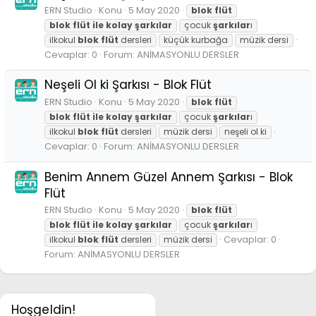
ERN Studio
Konu
5 May 2020
blok
flüt
blok
flüt
ile
kolay
şarkılar
çocuk
şarkılar
ı
ilkokul
blok
flüt
dersleri
küçük kurbağa
müzik dersi
Cevaplar: 0
Forum:
ANİMASYONLU DERSLER
Neşeli Ol ki Şarkısı - Blok Flüt
ERN Studio
Konu
5 May 2020
blok
flüt
blok
flüt
ile
kolay
şarkılar
çocuk
şarkılar
ı
ilkokul
blok
flüt
dersleri
müzik dersi
neşeli ol ki
Cevaplar: 0
Forum:
ANİMASYONLU DERSLER
Benim Annem Güzel Annem Şarkısı - Blok
Flüt
ERN Studio
Konu
5 May 2020
blok
flüt
blok
flüt
ile
kolay
şarkılar
çocuk
şarkılar
ı
Cevaplar: 0
ilkokul
blok
flüt
dersleri
müzik dersi
Forum:
ANİMASYONLU DERSLER
Hoşgeldin!