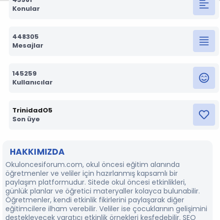
Konular
448305
Mesajlar
145259
Kullanıcılar
TrinidadO5
Son üye
HAKKIMIZDA
Okuloncesiforum.com, okul öncesi eğitim alanında
öğretmenler ve veliler için hazırlanmış kapsamlı bir
paylaşım platformudur. Sitede okul öncesi etkinlikleri,
günlük planlar ve öğretici materyaller kolayca bulunabilir.
Öğretmenler, kendi etkinlik fikirlerini paylaşarak diğer
eğitimcilere ilham verebilir. Veliler ise çocuklarının gelişimini
destekleyecek yaratıcı etkinlik örnekleri keşfedebilir. SEO