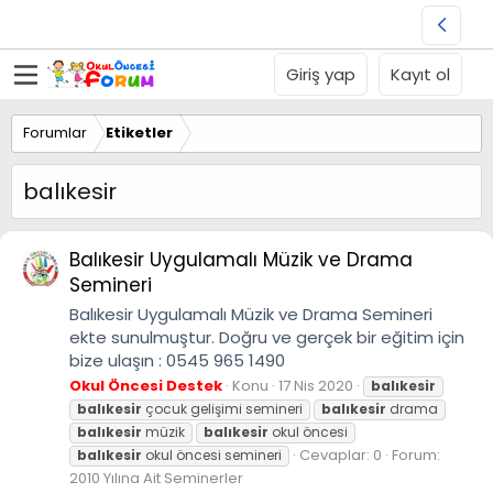
Giriş yap
Kayıt ol
Forumlar
Etiketler
balıkesir
Balıkesir Uygulamalı Müzik ve Drama
Semineri
Balıkesir Uygulamalı Müzik ve Drama Semineri
ekte sunulmuştur. Doğru ve gerçek bir eğitim için
bize ulaşın : 0545 965 1490
Okul Öncesi Destek
Konu
17 Nis 2020
balıkesir
balıkesir
çocuk gelişimi semineri
balıkesir
drama
balıkesir
müzik
balıkesir
okul öncesi
Cevaplar: 0
Forum:
balıkesir
okul öncesi semineri
2010 Yılına Ait Seminerler