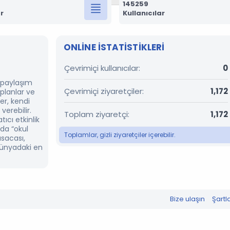
145259
r
Kullanıcılar
ONLINE ISTATISTIKLERI
Çevrimiçi kullanıcılar
0
r paylaşım
Çevrimiçi ziyaretçiler
1,172
 planlar ve
er, kendi
verebilir.
Toplam ziyaretçi
1,172
ıcı etkinlik
’da “okul
Toplamlar, gizli ziyaretçiler içerebilir.
ısacası,
dünyadaki en
Bize ulaşın
Şartl