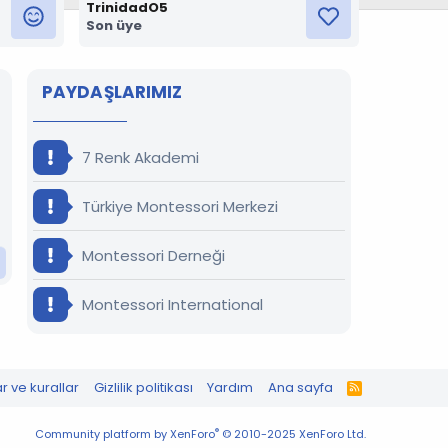
TrinidadO5
Son üye
PAYDAŞLARIMIZ
7 Renk Akademi
Türkiye Montessori Merkezi
Montessori Derneği
Montessori International
ar ve kurallar
Gizlilik politikası
Yardım
Ana sayfa
R
S
S
®
Community platform by XenForo
© 2010-2025 XenForo Ltd.