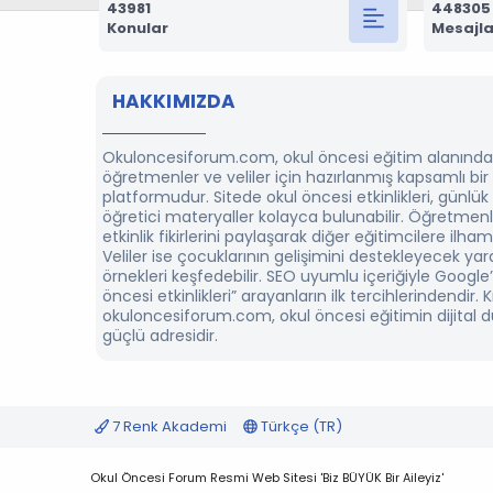
43981
448305
Konular
Mesajla
HAKKIMIZDA
Okuloncesiforum.com, okul öncesi eğitim alanında
öğretmenler ve veliler için hazırlanmış kapsamlı bi
platformudur. Sitede okul öncesi etkinlikleri, günlük
öğretici materyaller kolayca bulunabilir. Öğretmenl
etkinlik fikirlerini paylaşarak diğer eğitimcilere ilham 
Veliler ise çocuklarının gelişimini destekleyecek yarat
örnekleri keşfedebilir. SEO uyumlu içeriğiyle Google
öncesi etkinlikleri” arayanların ilk tercihlerindendir. K
okuloncesiforum.com, okul öncesi eğitimin dijital 
güçlü adresidir.
7 Renk Akademi
Türkçe (TR)
Okul Öncesi Forum Resmi Web Sitesi 'Biz BÜYÜK Bir Aileyiz'