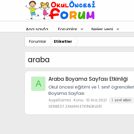
Ana sayfa
Forumlar
Neler yeni
Forumlar
Etiketler
araba
Araba Boyama Sayfası Etkinliği
A
Okul öncesi eğitimi ve 1. sınıf ögrenci
Boyama Sayfası
AyşeDamla
Konu
10 Ara 2021
1. sınıf etkin
SERBEST ZAMAN ETKİNLİKLERİ