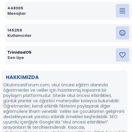
448305
Mesajlar
145259
Kullanıcılar
TrinidadO5
Son üye
HAKKIMIZDA
Okuloncesiforum.com, okul öncesi eğitim alanında
öğretmenler ve veliler için hazırlanmış kapsamlı bir
paylaşım platformudur. Sitede okul öncesi etkinlikleri,
günlük planlar ve öğretici materyaller kolayca bulunabilir.
Öğretmenler, kendi etkinlik fikirlerini paylaşarak diğer
eğitimcilere ilham verebilir. Veliler ise çocuklarının gelişimini
destekleyecek yaratıcı etkinlik örnekleri keşfedebilir. SEO
uyumlu içeriğiyle Google’da “okul öncesi etkinlikleri”
arayanların ilk tercihlerindendir. Kısacası,