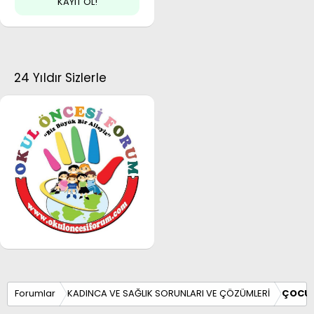
KAYIT OL!
24 Yıldır Sizlerle
Forumlar
KADINCA VE SAĞLIK SORUNLARI VE ÇÖZÜMLERİ
ÇOCUK