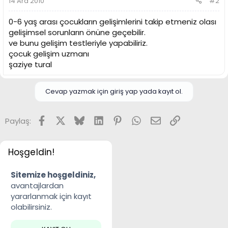
14 Ara 2010
#2
0-6 yaş arası çocukların gelişimlerini takip etmeniz olası
gelişimsel sorunların önüne geçebilir.
ve bunu gelişim testleriyle yapabiliriz.
çocuk gelişim uzmanı
şaziye tural
Cevap yazmak için giriş yap yada kayıt ol.
Facebook
X
Bluesky
LinkedIn
Pinterest
WhatsApp
E-posta
Link
Paylaş:
Hoşgeldin!
Sitemize hoşgeldiniz,
avantajlardan
yararlanmak için kayıt
olabilirsiniz.