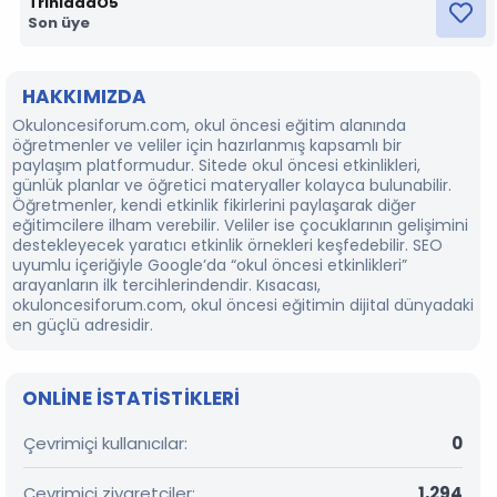
TrinidadO5
Son üye
HAKKIMIZDA
Okuloncesiforum.com, okul öncesi eğitim alanında
öğretmenler ve veliler için hazırlanmış kapsamlı bir
paylaşım platformudur. Sitede okul öncesi etkinlikleri,
günlük planlar ve öğretici materyaller kolayca bulunabilir.
Öğretmenler, kendi etkinlik fikirlerini paylaşarak diğer
eğitimcilere ilham verebilir. Veliler ise çocuklarının gelişimini
destekleyecek yaratıcı etkinlik örnekleri keşfedebilir. SEO
uyumlu içeriğiyle Google’da “okul öncesi etkinlikleri”
arayanların ilk tercihlerindendir. Kısacası,
okuloncesiforum.com, okul öncesi eğitimin dijital dünyadaki
en güçlü adresidir.
ONLINE ISTATISTIKLERI
Çevrimiçi kullanıcılar
0
Çevrimiçi ziyaretçiler
1,294