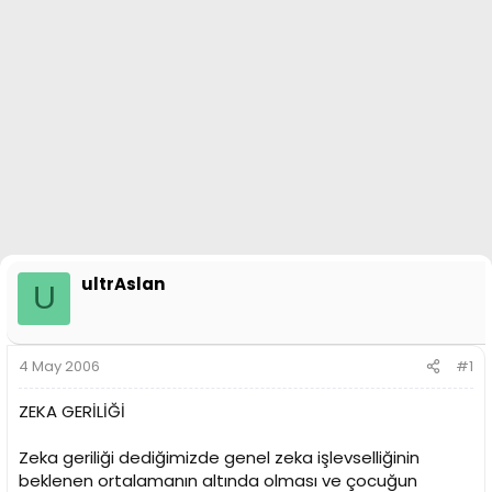
n
i
ultrAslan
U
4 May 2006
#1
ZEKA GERİLİĞİ
Zeka geriliği dediğimizde genel zeka işlevselliğinin
beklenen ortalamanın altında olması ve çocuğun