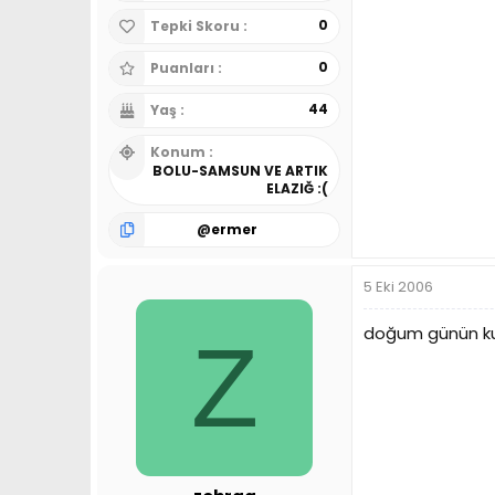
0
Tepki Skoru
0
Puanları
44
Yaş
Konum
BOLU-SAMSUN VE ARTIK
ELAZIĞ :(
@
ermer
5 Eki 2006
doğum günün kut
Z