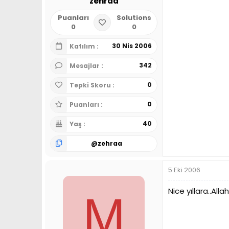
zehraa
Puanları
Solutions
0
0
30 Nis 2006
Katılım
342
Mesajlar
0
Tepki Skoru
0
Puanları
40
Yaş
@
zehraa
5 Eki 2006
Nice yıllara..All
M