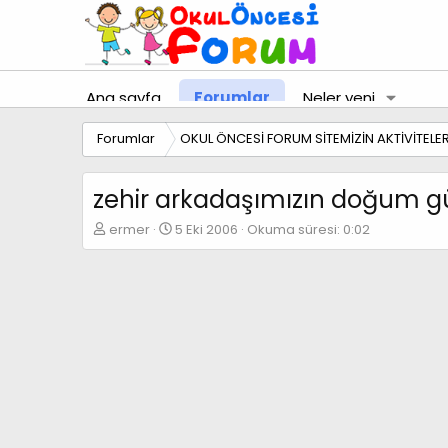
Ana sayfa
Forumlar
Neler yeni
Forumlar
OKUL ÖNCESİ FORUM SİTEMİZİN AKTİVİTELER
zehir arkadaşımızın doğum gü
K
B
ermer
5 Eki 2006
Okuma süresi: 0:02
o
a
n
ş
b
l
u
a
y
n
u
g
b
ı
a
ç
ş
t
l
a
a
r
t
i