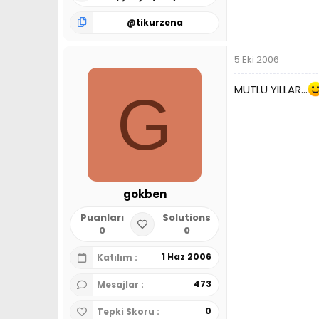
@
tikurzena
5 Eki 2006
MUTLU YILLAR...
G
gokben
Puanları
Solutions
0
0
1 Haz 2006
Katılım
473
Mesajlar
0
Tepki Skoru