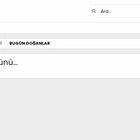
İ
BUGÜN DOĞANLAR
nü...