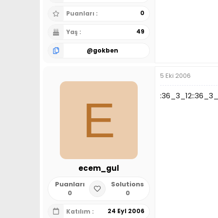
0
Puanları
49
Yaş
@
gokben
5 Eki 2006
:36_3_12::36_3_1
E
ecem_gul
Puanları
Solutions
0
0
24 Eyl 2006
Katılım