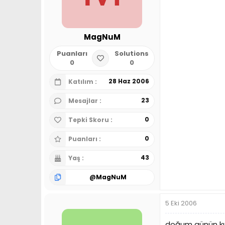
MagNuM
Puanları
Solutions
0
0
28 Haz 2006
Katılım
23
Mesajlar
0
Tepki Skoru
0
Puanları
43
Yaş
@
MagNuM
5 Eki 2006
doğum günün kut