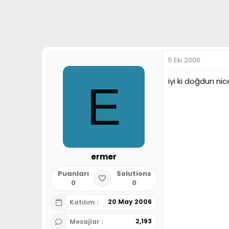
a
h
n
i
5 Eki 2006
iyi ki doğdun nic
E
ermer
Puanları
Solutions
0
0
20 May 2006
Katılım
2,193
Mesajlar