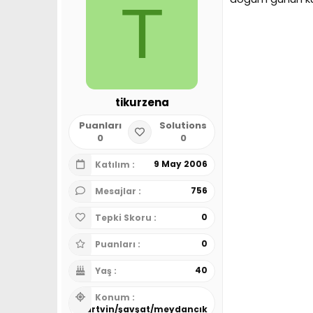
T
tikurzena
Puanları
Solutions
0
0
9 May 2006
Katılım
756
Mesajlar
0
Tepki Skoru
0
Puanları
40
Yaş
Konum
artvin/şavşat/meydancık