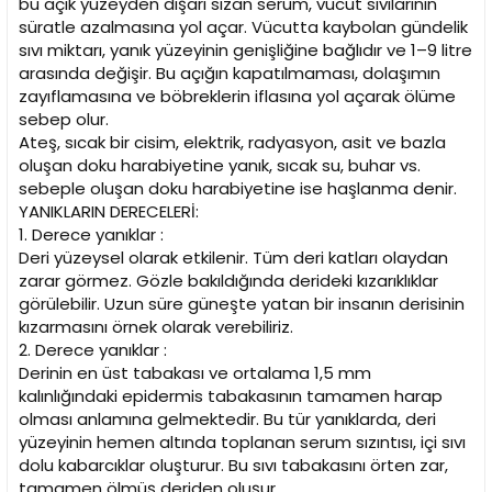
bu açık yüzeyden dışarı sızan serum, vücut sıvılarının
süratle azalmasına yol açar. Vücutta kaybolan gündelik
sıvı miktarı, yanık yüzeyinin genişliğine bağlıdır ve 1–9 litre
arasında değişir. Bu açığın kapatılmaması, dolaşımın
zayıflamasına ve böbreklerin iflasına yol açarak ölüme
sebep olur.
Ateş, sıcak bir cisim, elektrik, radyasyon, asit ve bazla
oluşan doku harabiyetine yanık, sıcak su, buhar vs.
sebeple oluşan doku harabiyetine ise haşlanma denir.
YANIKLARIN DERECELERİ:
1. Derece yanıklar :
Deri yüzeysel olarak etkilenir. Tüm deri katları olaydan
zarar görmez. Gözle bakıldığında derideki kızarıklıklar
görülebilir. Uzun süre güneşte yatan bir insanın derisinin
kızarmasını örnek olarak verebiliriz.
2. Derece yanıklar :
Derinin en üst tabakası ve ortalama 1,5 mm
kalınlığındaki epidermis tabakasının tamamen harap
olması anlamına gelmektedir. Bu tür yanıklarda, deri
yüzeyinin hemen altında toplanan serum sızıntısı, içi sıvı
dolu kabarcıklar oluşturur. Bu sıvı tabakasını örten zar,
tamamen ölmüş deriden oluşur.