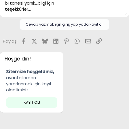
bi tanesi yanık...bilgi için
teşekkürler...
Cevap yazmak için giriş yap yada kayıt ol.
Facebook
X
Bluesky
LinkedIn
Pinterest
WhatsApp
E-posta
Link
Paylaş:
Hoşgeldin!
Sitemize hoşgeldiniz,
avantajlardan
yararlanmak için kayıt
olabilirsiniz.
KAYIT OL!