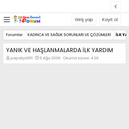
Giriş yap
Kayıt ol
Forumlar
KADINCA VE SAĞLIK SORUNLARI VE ÇÖZÜMLERİ
İLK YA
YANIK VE HAŞLANMALARDA İLK YARDIM
K
B
papatya1911
5 Ağu 2006
Okuma süresi: 4:00
o
a
n
ş
b
l
u
a
y
n
u
g
b
ı
a
ç
ş
t
l
a
a
r
t
i
a
h