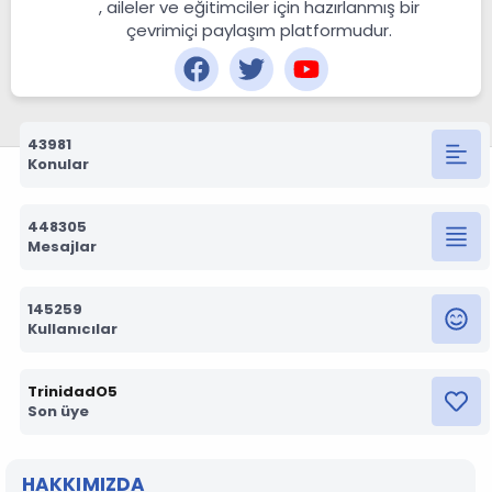
, aileler ve eğitimciler için hazırlanmış bir
çevrimiçi paylaşım platformudur.
43981
Konular
448305
Mesajlar
145259
Kullanıcılar
TrinidadO5
Son üye
HAKKIMIZDA