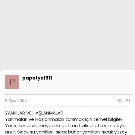
n
i
papatya1911
P
5 Ağu 2006
#1
YANIKLAR VE HAŞLANMALAR
Yanmaları ve Haşlanmaları tanımak için temel bilgiler :
Yanık, kendisini meydana getiren fiziksel etkenin adıyla
anılır. Sıcak su yanıkları, sıcak buhar yanıkları, sıcak yüzey