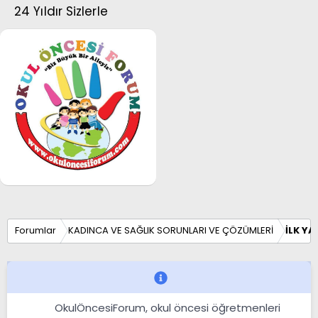
24 Yıldır Sizlerle
Forumlar
KADINCA VE SAĞLIK SORUNLARI VE ÇÖZÜMLERİ
İLK YA
OkulÖncesiForum, okul öncesi öğretmenleri