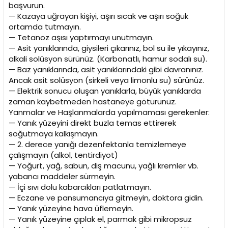
başvurun.
— Kazaya uğrayan kişiyi, aşırı sıcak ve aşırı soğuk
ortamda tutmayın.
— Tetanoz aşısı yaptırmayı unutmayın.
— Asit yanıklarında, giysileri çıkarınız, bol su ile yıkayınız,
alkali solüsyon sürünüz. (Karbonatlı, hamur sodalı su).
— Baz yanıklarında, asit yanıklarındaki gibi davranınız.
Ancak asit solüsyon (sirkeli veya limonlu su) sürünüz.
— Elektrik sonucu oluşan yanıklarla, büyük yanıklarda
zaman kaybetmeden hastaneye götürünüz.
Yanmalar ve Haşlanmalarda yapılmaması gerekenler:
— Yanık yüzeyini direkt buzla temas ettirerek
soğutmaya kalkışmayın.
— 2. derece yanığı dezenfektanla temizlemeye
çalışmayın (alkol, tentirdiyot)
— Yoğurt, yağ, sabun, diş macunu, yağlı kremler vb.
yabancı maddeler sürmeyin.
— İçi sıvı dolu kabarcıkları patlatmayın.
— Eczane ve pansumancıya gitmeyin, doktora gidin.
— Yanık yüzeyine hava üflemeyin.
— Yanık yüzeyine çıplak el, parmak gibi mikropsuz