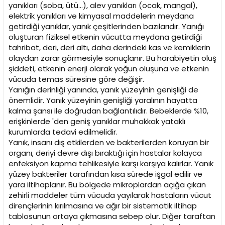
yanıkları (soba, ütü...), alev yanıkları (ocak, mangal),
elektrik yanıkları ve kimyasal maddelerin meydana
getirdiği yanıklar, yanık çeşitlerinden bazılarıdır. Yanığı
oluşturan fiziksel etkenin vücutta meydana getirdiği
tahribat, deri, deri altı, daha derindeki kas ve kemiklerin
olaydan zarar görmesiyle sonuçlanır. Bu harabiyetin oluş
şiddeti, etkenin enerji olarak yoğun oluşuna ve etkenin
vücuda temas süresine göre değişir.
Yanığın derinliği yanında, yanık yüzeyinin genişliği de
önemlidir. Yanık yüzeyinin genişliği yaralının hayatta
kalma şansı ile doğrudan bağlantılıdır. Bebeklerde %10,
erişkinlerde 'den geniş yanıklar muhakkak yataklı
kurumlarda tedavi edilmelidir.
Yanık, insanı dış etkilerden ve bakterilerden koruyan bir
organı, deriyi devre dışı bıraktığı için hastalar kolayca
enfeksiyon kapma tehlikesiyle karşı karşıya kalırlar. Yanık
yüzey bakteriler tarafından kısa sürede işgal edilir ve
yara iltihaplanır. Bu bölgede mikroplardan açığa çıkan
zehirli maddeler tüm vücuda yayılarak hastaların vücut
dirençlerinin kırılmasına ve ağır bir sistematik iltihap
tablosunun ortaya çıkmasına sebep olur. Diğer taraftan