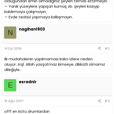
olduğundan emin olmadığınız şeyleri temas ettirmeyin.
— Yanık yüzeylere yapışan kumaş vb. şeyleri kazıyıp
kaldırmaya çalışmayın.
— Evde tedavi yapmaya kalkışmayın.
nagihan1903
N
14 Eyl 2006
#2
ilk müdahalenin yapılmaması kalıcı izlere neden
oluyor...inşl. Allah yasşatmaz kimseye..dikkatli olmamız
dileğiyle..
esradnlr
E
16 Ağu 2007
#3
offf en kötü drumlardan