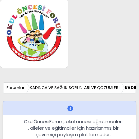
Forumlar
KADINCA VE SAĞLIK SORUNLARI VE ÇÖZÜMLERİ
KADIN
OkulÖncesiForum, okul öncesi öğretmenleri
, aileler ve eğitimciler için hazırlanmış bir
çevrimiçi paylaşım platformudur.