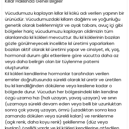
Kıllar Hakkında Genel Bilgiler
Vücudumuzu kaplayan kıllar kıl kökü adı verilen yapının bir
ürünüdür. Vücudumuzdaki kılların dağılımı ve yoğunluğu
genetik olarak belirlenmiştir ve ayak tabanı, avuç içi gibi
bölgeler hariç vücudumuzu kaplayan cildimizin tüm
alanlarında kıl kökleri mevcuttur. Bu kıl köklerinin bazıları
gözle görülmeyecek incelikte kıl üretimi yaparlarken
bazıları aktif olarak kıl üretimi yapar ve cinsiyet, ırk, yaş,
hormonal durum gibi etkenlere göre vücutta daha az
veya daha belirgin olan bir tüylenme paterni
oluştururlar.
Kıl kökleri kendilerine hormonlar tarafından verilen
emirler doğrultusunda sürekli olarak kıl üretir ve üretilen
bu kıl kendiliğinden dökülene veya kesilene kadar o
bölgede durur. Vücudun her bölgesindeki kılın kendine
özgü uzama hızı (hızlı uzayan, yavaş uzayan) ve sınırı
(uzamaya sürekli devam eden veya belli bir uzunluktan
sonra çok yavaş uzayan, ömrü (uzadıktan sonra kısa
zamanda dökülen veya sürekli kalan) ve renklenme
(açık renk, daha koyu renk) şekillenme (düz veya
kıvrılan) özelliği vardır ve kıl kökleri kendilerine atfedilen