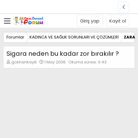
Giriş yap
Kayıt ol
Forumlar
KADINCA VE SAĞLIK SORUNLARI VE ÇÖZÜMLERİ
ZARAR
Sigara neden bu kadar zor bırakılır ?
K
B
gokhankayili
1 May 2006
Okuma süresi: 0:43
o
a
n
ş
b
l
u
a
y
n
u
g
b
ı
a
ç
ş
t
l
a
a
r
t
i
a
h