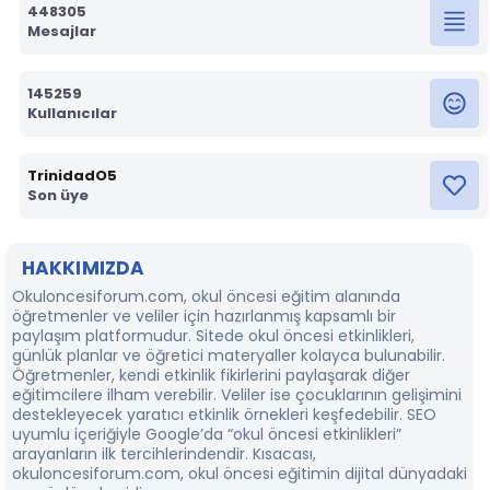
448305
Mesajlar
145259
Kullanıcılar
TrinidadO5
Son üye
HAKKIMIZDA
Okuloncesiforum.com, okul öncesi eğitim alanında
öğretmenler ve veliler için hazırlanmış kapsamlı bir
paylaşım platformudur. Sitede okul öncesi etkinlikleri,
günlük planlar ve öğretici materyaller kolayca bulunabilir.
Öğretmenler, kendi etkinlik fikirlerini paylaşarak diğer
eğitimcilere ilham verebilir. Veliler ise çocuklarının gelişimini
destekleyecek yaratıcı etkinlik örnekleri keşfedebilir. SEO
uyumlu içeriğiyle Google’da “okul öncesi etkinlikleri”
arayanların ilk tercihlerindendir. Kısacası,
okuloncesiforum.com, okul öncesi eğitimin dijital dünyadaki