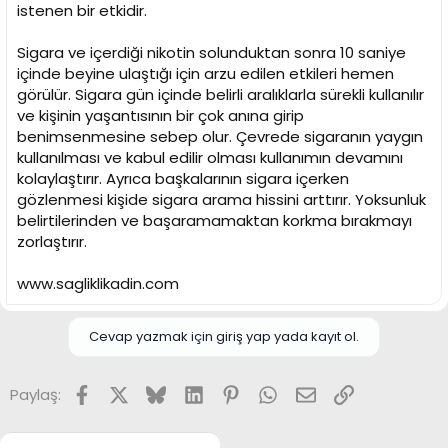
istenen bir etkidir.
Sigara ve içerdiği nikotin solunduktan sonra 10 saniye
içinde beyine ulaştığı için arzu edilen etkileri hemen
görülür. Sigara gün içinde belirli aralıklarla sürekli kullanılır
ve kişinin yaşantısının bir çok anına girip
benimsenmesine sebep olur. Çevrede sigaranın yaygın
kullanılması ve kabul edilir olması kullanımın devamını
kolaylaştırır. Ayrıca başkalarının sigara içerken
gözlenmesi kişide sigara arama hissini arttırır. Yoksunluk
belirtilerinden ve başaramamaktan korkma bırakmayı
zorlaştırır.
www.sagliklikadin.com
Cevap yazmak için giriş yap yada kayıt ol.
Facebook
X
Bluesky
LinkedIn
Pinterest
WhatsApp
E-posta
Link
Paylaş: