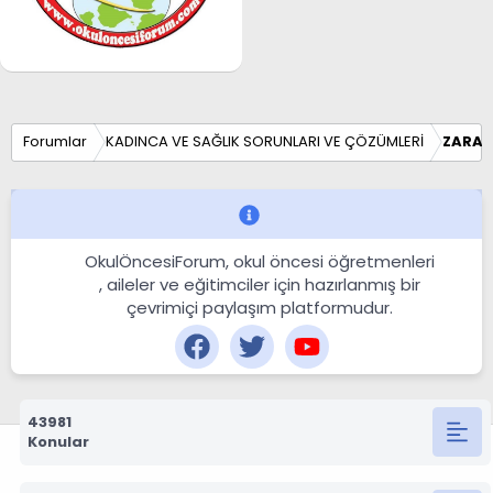
Forumlar
KADINCA VE SAĞLIK SORUNLARI VE ÇÖZÜMLERİ
ZARAR
OkulÖncesiForum, okul öncesi öğretmenleri
, aileler ve eğitimciler için hazırlanmış bir
çevrimiçi paylaşım platformudur.
43981
Konular