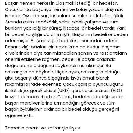
Başarı hemen herkesin ulaşmak istediği bir hedeftir.
Çocuklar da başarıya hemen ve kolay yoldan ulaşmak
isterler. Oysa başarı, insanlara sunulan bir lütuf değildir.
Ardında azim, fedâkârlık, sabır, planlı çalışma ve tüm
bunların yapıldığı bir süreç, kısacası bir bedel vardır. Yani
bir bedel karşılığında alınmıştır. Başarının bedeli önceden
ödenmiştir. Başarısızlığın bedeli ise sonradan ödenir.
Başarısızlığı bazıları için cazip kılan da budur. Yaşamın
cilvelerinden diye tanımlanabilen şansın ve rastlantıların
önemli etkilerine rağmen, bedel ile başarı arasında
doğru orantı olduğunu söylemek mümkündür. Bu
satrançta da böyledir. Hiçbir oyun, satrançta olduğu
gibi, başarıyı dünya ölçeğinde kıyaslamalı olarak
rakamlarla ifade edemez. Çocuk çalışıp oyunculuğunu
ilerlettikçe, gerek ulusal (UKD) gerek uluslararası (ELO)
kuvvet dereceleri artar. Çocuk, bedelini ödediği sürece
başarı merdivenlerine tırmandığını görecek ve tüm
başarı öykülerinin ardında bir bedel olduğu gerçeğini
öğrenecektir.
Zamanın önemi ve satrançla ilişkisi