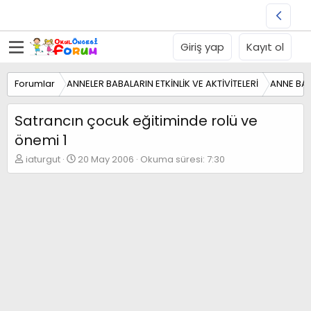
Giriş yap
Kayıt ol
Forumlar
ANNELER BABALARIN ETKİNLİK VE AKTİVİTELERİ
ANNE BA
Satrancın çocuk eğitiminde rolü ve
önemi 1
K
B
iaturgut
20 May 2006
Okuma süresi: 7:30
o
a
n
ş
b
l
u
a
y
n
u
g
b
ı
a
ç
ş
t
l
a
a
r
t
i