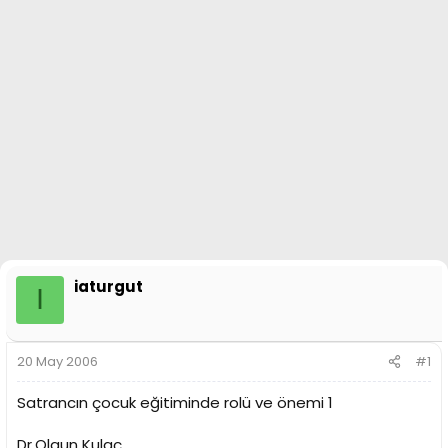
a
h
n
i
iaturgut
I
20 May 2006
#1
Satrancın çocuk eğitiminde rolü ve önemi 1
Dr.Olgun Kulaç