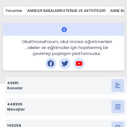
Forumlar
ANNELER BABALARIN ETKİNLİK VE AKTİVİTELERİ
ANNE BA
OkulÖncesiForum, okul öncesi öğretmenleri
, aileler ve eğitimciler için hazırlanmış bir
çevrimiçi paylaşım platformudur.
43981
Konular
448305
Mesajlar
145259