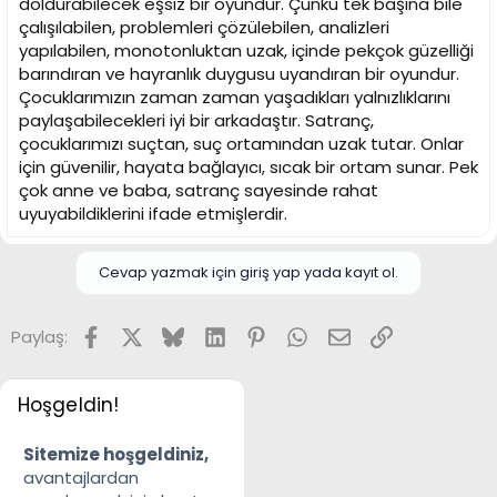
doldurabilecek eşsiz bir oyundur. Çünkü tek başına bile
çalışılabilen, problemleri çözülebilen, analizleri
yapılabilen, monotonluktan uzak, içinde pekçok güzelliği
barındıran ve hayranlık duygusu uyandıran bir oyundur.
Çocuklarımızın zaman zaman yaşadıkları yalnızlıklarını
paylaşabilecekleri iyi bir arkadaştır. Satranç,
çocuklarımızı suçtan, suç ortamından uzak tutar. Onlar
için güvenilir, hayata bağlayıcı, sıcak bir ortam sunar. Pek
çok anne ve baba, satranç sayesinde rahat
uyuyabildiklerini ifade etmişlerdir.
Cevap yazmak için giriş yap yada kayıt ol.
Facebook
X
Bluesky
LinkedIn
Pinterest
WhatsApp
E-posta
Link
Paylaş:
Hoşgeldin!
Sitemize hoşgeldiniz,
avantajlardan