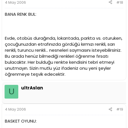
4 May 2006
#18
BANA RENK BUL:
Evde, otobüs durağında, lokantada, parkta vs. oturuken,
çocuğunuzdan etrafınızda gördüğü kırmızı renkli, sarı
renkli, turuncu renkli... nesneleri saymasını isteyebilirsiniz.
Bu arada henüz bilmediği renkleri öğrenme fırsatı
bulacaktır. Her bulduğu renkte kendisini tebri etmeyi
unutmayın. Sizin mutlu yüz ifadeniz onu yeni şeyler
öğrenmeye teşvik edecektir.
ultrAslan
U
4 May 2006
#19
BASKET OYUNU: