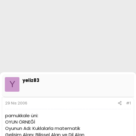
n
i
yeliz83
Y
29 Nis 2006
#1
pamukkale üni:
OYUN ÖRNEĞİ
Oyunun Adı: Kuklalarla matematik
Gelişim Alanı: Bilişsel Alan ve Dil Alan