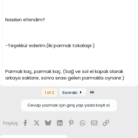
Nasılsın efendim?
-Teşekkür ederim.(iki parmak tokalaşır.)
Parmak kaç, parmak kaç. (Sağ ve sol el kapalı olarak
arkaya saklanır, sonra sırası gelen parmakla oynanır.)
Son
1 of 2
Sonraki
Cevap yazmak için giriş yap yada kayıt ol.
Facebook
X
Bluesky
LinkedIn
Pinterest
WhatsApp
E-posta
Link
Paylaş: