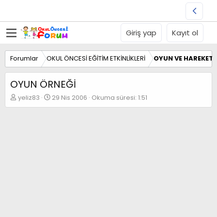
Giriş yap
Kayıt ol
Forumlar
OKUL ÖNCESİ EĞİTİM ETKİNLİKLERİ
OYUN VE HAREKET E
OYUN ÖRNEĞİ
K
B
yeliz83
29 Nis 2006
Okuma süresi: 1:51
o
a
n
ş
b
l
u
a
y
n
u
g
b
ı
a
ç
ş
t
l
a
a
r
t
i
a
h