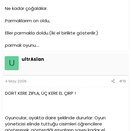
Ne kadar çoğaldılar.
Parmaklarım on oldu,
Eller parmakla doldu.(İki el birlikte gösterilir.)
parmak oyunu....
ultrAslan
U
4 May 2006
#15
DÖRT KERE ZIPLA, ÜÇ KERE EL ÇIRP !
Oyuncular, ayakta daire şeklinde dururlar. Oyun
yöneticisi elinde tuttuğu cisimleri öğrencilere
göstererek, gösterdiği eşyaların sayısı kadar el