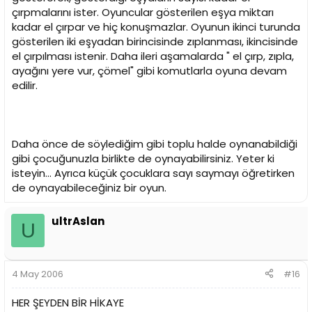
çırpmalarını ister. Oyuncular gösterilen eşya miktarı
kadar el çırpar ve hiç konuşmazlar. Oyunun ikinci turunda
gösterilen iki eşyadan birincisinde zıplanması, ikincisinde
el çırpılması istenir. Daha ileri aşamalarda " el çırp, zıpla,
ayağını yere vur, çömel" gibi komutlarla oyuna devam
edilir.
Daha önce de söylediğim gibi toplu halde oynanabildiği
gibi çocuğunuzla birlikte de oynayabilirsiniz. Yeter ki
isteyin... Ayrıca küçük çocuklara sayı saymayı öğretirken
de oynayabileceğiniz bir oyun.
ultrAslan
U
4 May 2006
#16
HER ŞEYDEN BİR HİKAYE