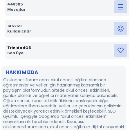
448305
Mesajlar
145259
Kullanıcılar
TrinidadO5
Son üye
HAKKIMIZDA
Okuloncesiforum.com, okul öncesi eğitim alanında
öğretmenler ve veliler için hazırlanmış kapsamlı bir
paylaşım platformudur. Sitede okul öncesi etkinlikleri,
günlük planlar ve öğretici materyaller kolayca bulunabilir.
Öğretmenler, kendi etkinlik fikirlerini paylaşarak diğer
eğitimcilere ilham verebilir. Veliler ise çocuklarının gelişimini
destekleyecek yaratıcı etkinlik örnekleri keşfedebilir. SEO
uyumlu içeriğiyle Google’da “okul öncesi etkinlikleri”
arayanların ilk tercihlerindendir. Kısacası,
okuloncesiforum.com, okul öncesi eğitimin dijital dünyadaki