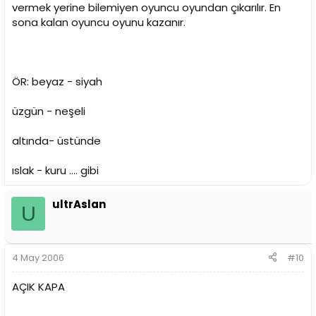
vermek yerine bilemiyen oyuncu oyundan çıkarılır. En
sona kalan oyuncu oyunu kazanır.
ÖR: beyaz - siyah
üzgün - neşeli
altında- üstünde
ıslak - kuru .... gibi
ultrAslan
U
4 May 2006
#10
AÇIK KAPA