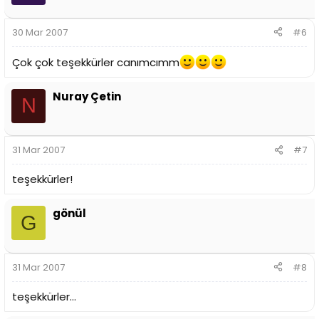
30 Mar 2007
#6
Çok çok teşekkürler canımcımm
Nuray Çetin
N
31 Mar 2007
#7
teşekkürler!
gönül
G
31 Mar 2007
#8
teşekkürler...