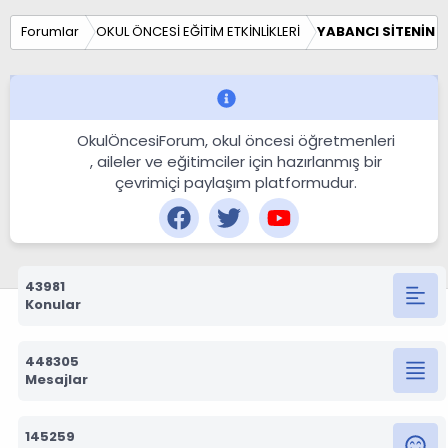
Forumlar
OKUL ÖNCESİ EĞİTİM ETKİNLİKLERİ
YABANCI SİTENİN E
OkulÖncesiForum, okul öncesi öğretmenleri
, aileler ve eğitimciler için hazırlanmış bir
çevrimiçi paylaşım platformudur.
43981
Konular
448305
Mesajlar
145259