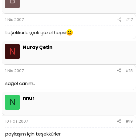
B
1 Nis 2007
#17
teşekkürler,çok güzel hepsi
Nuray Çetin
N
1 Nis 2007
#18
sağol canım..
nnur
N
10 Haz 2007
#19
paylaşım için teşekkürler