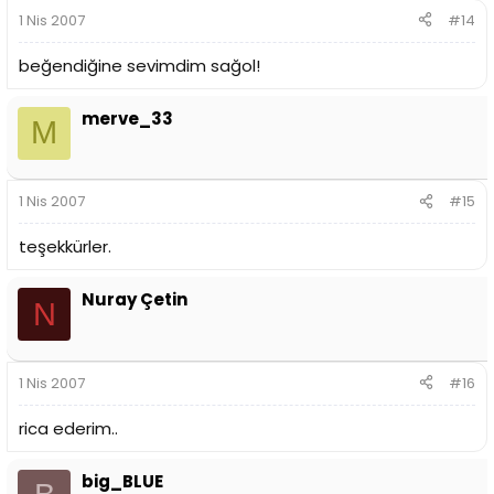
1 Nis 2007
#14
beğendiğine sevimdim sağol!
merve_33
M
1 Nis 2007
#15
teşekkürler.
Nuray Çetin
N
1 Nis 2007
#16
rica ederim..
big_BLUE