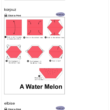
karpuz
elbise