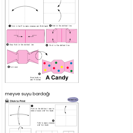
meyve suyu bardağı