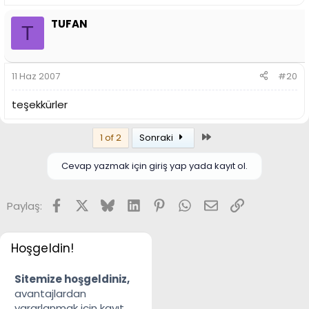
TUFAN
T
11 Haz 2007
#20
teşekkürler
Son
1 of 2
Sonraki
Cevap yazmak için giriş yap yada kayıt ol.
Facebook
X
Bluesky
LinkedIn
Pinterest
WhatsApp
E-posta
Link
Paylaş:
Hoşgeldin!
Sitemize hoşgeldiniz,
avantajlardan
yararlanmak için kayıt