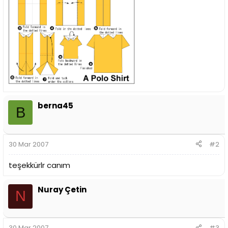
berna45
B
30 Mar 2007
#2
teşekkürlr canım
Nuray Çetin
N
30 Mar 2007
#3