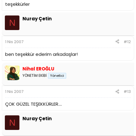
teşekkürler
Nuray Çetin
N
1 Nis 2007
#12
ben teşekkür ederim arkadaşlar!
Nihal EROĞLU
YÖNETİM EKİBİ
Yönetici
1 Nis 2007
#13
ÇOK GÜZEL TEŞEKKÜRLER....
Nuray Çetin
N