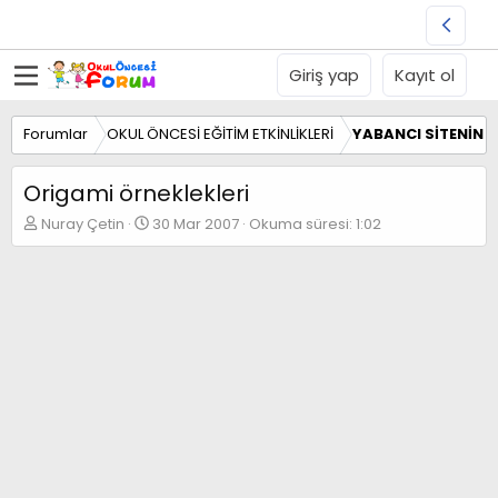
Giriş yap
Kayıt ol
Forumlar
OKUL ÖNCESİ EĞİTİM ETKİNLİKLERİ
YABANCI SİTENİN E
Origami örneklekleri
K
B
Nuray Çetin
30 Mar 2007
Okuma süresi: 1:02
o
a
n
ş
b
l
u
a
y
n
u
g
b
ı
a
ç
ş
t
l
a
a
r
t
i
a
h