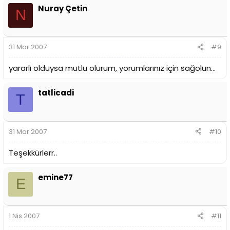
Nuray Çetin
N
31 Mar 2007
#9
yararlı olduysa mutlu olurum, yorumlarınız için sağolun...
tatlicadi
T
31 Mar 2007
#10
Teşekkürlerr..
emine77
E
1 Nis 2007
#11