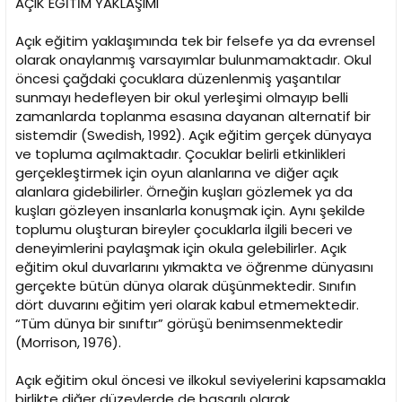
AÇIK EĞİTİM YAKLAŞIMI
Açık eğitim yaklaşımında tek bir felsefe ya da evrensel
olarak onaylanmış varsayımlar bulunmamaktadır. Okul
öncesi çağdaki çocuklara düzenlenmiş yaşantılar
sunmayı hedefleyen bir okul yerleşimi olmayıp belli
zamanlarda toplanma esasına dayanan alternatif bir
sistemdir (Swedish, 1992). Açık eğitim gerçek dünyaya
ve topluma açılmaktadır. Çocuklar belirli etkinlikleri
gerçekleştirmek için oyun alanlarına ve diğer açık
alanlara gidebilirler. Örneğin kuşları gözlemek ya da
kuşları gözleyen insanlarla konuşmak için. Aynı şekilde
toplumu oluşturan bireyler çocuklarla ilgili beceri ve
deneyimlerini paylaşmak için okula gelebilirler. Açık
eğitim okul duvarlarını yıkmakta ve öğrenme dünyasını
gerçekte bütün dünya olarak düşünmektedir. Sınıfın
dört duvarını eğitim yeri olarak kabul etmemektedir.
“Tüm dünya bir sınıftır” görüşü benimsenmektedir
(Morrison, 1976).
Açık eğitim okul öncesi ve ilkokul seviyelerini kapsamakla
birlikte diğer düzeylerde de başarılı olarak