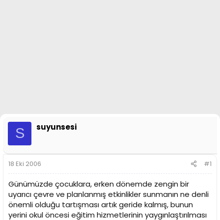
n
i
suyunsesi
S
18 Eki 2006
#1
Günümüzde çocuklara, erken dönemde zengin bir
uyarıcı çevre ve planlanmış etkinlikler sunmanın ne denli
önemli olduğu tartışması artık geride kalmış, bunun
yerini okul öncesi eğitim hizmetlerinin yaygınlaştırılması