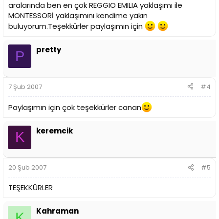
aralarında ben en çok REGGIO EMILIA yaklaşımı ile
MONTESSORİ yaklaşımını kendime yakın
buluyorum.Teşekkürler paylaşımın için
pretty
P
7 Şub 2007
#4
Paylaşımın için çok teşekkürler canan
keremcik
K
20 Şub 2007
#5
TEŞEKKÜRLER
Kahraman
K