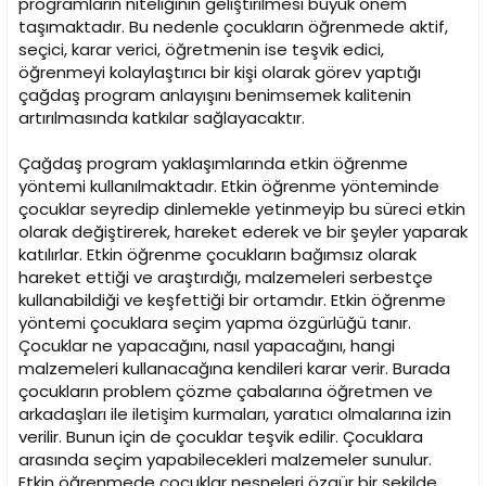
programların niteliğinin geliştirilmesi büyük önem
taşımaktadır. Bu nedenle çocukların öğrenmede aktif,
seçici, karar verici, öğretmenin ise teşvik edici,
öğrenmeyi kolaylaştırıcı bir kişi olarak görev yaptığı
çağdaş program anlayışını benimsemek kalitenin
artırılmasında katkılar sağlayacaktır.
Çağdaş program yaklaşımlarında etkin öğrenme
yöntemi kullanılmaktadır. Etkin öğrenme yönteminde
çocuklar seyredip dinlemekle yetinmeyip bu süreci etkin
olarak değiştirerek, hareket ederek ve bir şeyler yaparak
katılırlar. Etkin öğrenme çocukların bağımsız olarak
hareket ettiği ve araştırdığı, malzemeleri serbestçe
kullanabildiği ve keşfettiği bir ortamdır. Etkin öğrenme
yöntemi çocuklara seçim yapma özgürlüğü tanır.
Çocuklar ne yapacağını, nasıl yapacağını, hangi
malzemeleri kullanacağına kendileri karar verir. Burada
çocukların problem çözme çabalarına öğretmen ve
arkadaşları ile iletişim kurmaları, yaratıcı olmalarına izin
verilir. Bunun için de çocuklar teşvik edilir. Çocuklara
arasında seçim yapabilecekleri malzemeler sunulur.
Etkin öğrenmede çocuklar nesneleri özgür bir şekilde