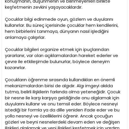
konuşmanın, düşünmenin ve bilinmeyenleri birlikte
keşfetmenin zevkini yaşayacaklardır.
Çocuklar bilgi edinmede oyun, gözlem ve duyularını
kullanırlar. Bu süreç içerisinde çocuklar hem kendilerini,
hem birbirlerini tanımaya, dünyanın nasıl işlediğini
anlamaya çalışırlar.
Çocuklar bilgileri organize etmek için ipuçlarından
yararlanır, var olan açıklamalardan hareket ederler ve
çevre ile etkileşimde bulunurlar, böylece deneyim
kazanırlar.
Çocukların öğrenme sırasında kullandıkları en önemli
mekanizmalardan birisi de algıdır. Algı imgeyi akılda
tutma, belirli ilişkilerin farkında olma yeteneğidir. Çocuk
bir nesne ile karşı karşıya geldiğinde onu algılamak için
duyularını kullanır ve onu temsil eder. Böylece nesneyi
istediği bir formla ya da dille yeniden ifade eder ve bu
yolla nesneyi ve özelliklerini öğrenir. Ancak çocuğun
gözleri ve beyni nesnelerdeki devam eden ve değişen
ilişkileri algılamak ve yeni ilişkileri keşfetmek için yardım