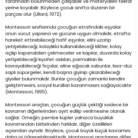
tarafından bölünmeden çalışabilir ve materyalleri tekrar
yerine koyabilir. Böylece çocuk sınıfta düzenin bir
parçası olur (Lillard, 1972).
Montessori sınıflarında çocuğun etrafındaki eşyalar
onun vücut yapısına ve gücüne uygun olmalıdır, etrafta
hareket ettirebileceği hafif eşyalar, elini uzatıp
yetişebileceği, kolaylıkla kullanabileceği kilitler, kolay
açılıp kapanabilen çekmeceler ve kapılar, duvarda kolay
yetişebileceği kıyafet askıları, parmakları ile
kavrayabileceği fırçalar, eline sığacak sabunlar, kısa-düz
saplı süpürgeler, kendi başına giyinip çıkarabileceği
giysiler bulunmalıdır. Bunlar çocuğun zamanla kendini
geliştirmesini, sosyal kuralları kazanmasını sağlayacaktır
(Montessori, 1995).
Montessori araçları, çocuğun güçlük çektiği sadece bir
kavramın diğerlerinden ayırt edilip verilmesine olanak
sağlar. Örneğin; pembe küpler yalnızca büyüklük
kavramından birbirinden farklıdır, diğer özellikleri
açısından aynıdır. Böylece, çocuk büyük küçük kavramını
daha iyi öğrenebilmektedir. Montessori araçlarının diğer