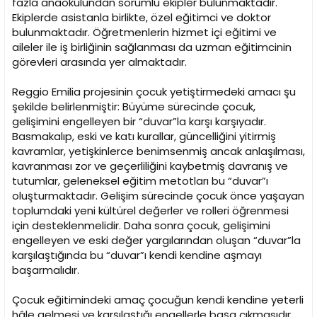
fazla anaokulundan sorumlu ekipler bulunmaktadır.
Ekiplerde asistanla birlikte, özel eğitimci ve doktor
bulunmaktadır. Öğretmenlerin hizmet içi eğitimi ve
aileler ile iş birliğinin sağlanması da uzman eğitimcinin
görevleri arasında yer almaktadır.
Reggio Emilia projesinin çocuk yetiştirmedeki amacı şu
şekilde belirlenmiştir: Büyüme sürecinde çocuk,
gelişimini engelleyen bir “duvar”la karşı karşıyadır.
Basmakalıp, eski ve katı kurallar, güncelliğini yitirmiş
kavramlar, yetişkinlerce benimsenmiş ancak anlaşılması,
kavranması zor ve geçerliliğini kaybetmiş davranış ve
tutumlar, geleneksel eğitim metotları bu “duvar”ı
oluşturmaktadır. Gelişim sürecinde çocuk önce yaşayan
toplumdaki yeni kültürel değerler ve rolleri öğrenmesi
için desteklenmelidir. Daha sonra çocuk, gelişimini
engelleyen ve eski değer yargılarından oluşan “duvar”la
karşılaştığında bu “duvar”ı kendi kendine aşmayı
başarmalıdır.
Çocuk eğitimindeki amaç çocuğun kendi kendine yeterli
hâle gelmesi ve karşılaştığı engellerle başa çıkmasıdır.