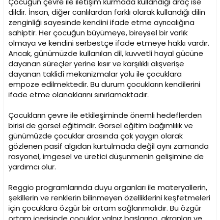
Çocuğun çevre ile iletişim kurmada kullandığı araç ise
dildir. İnsan, diğer canlılardan farklı olarak kullandığı dilin
zenginliği sayesinde kendini ifade etme ayrıcalığına
sahiptir. Her çocuğun büyümeye, bireysel bir varlık
olmaya ve kendini serbestçe ifade etmeye hakkı vardır.
Ancak, günümüzde kullanılan dil, kuvvetli hayal gücüne
dayanan süreçler yerine kısır ve karşılıklı alışverişe
dayanan taklidî mekanizmalar yolu ile çocuklara
empoze edilmektedir. Bu durum çocukların kendilerini
ifade etme olanaklarını sınırlamaktadır.
Çocukların çevre ile etkileşiminde önemli hedeflerden
birisi de görsel eğitimdir. Görsel eğitim bağımlılık ve
günümüzde çocuklar arasında çok yaygın olarak
gözlenen pasif algıdan kurtulmada değil aynı zamanda
rasyonel, imgesel ve üretici düşünmenin gelişimine de
yardımcı olur.
Reggio programlarında duyu organları ile materyallerin,
şekillerin ve renklerin bilinmeyen özelliklerini keşfetmeleri
için çocuklara özgür bir ortam sağlanmalıdır. Bu özgür
ortam içerisinde çocuklar yalnız başlarına, akranları ve