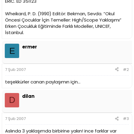
ERIC. ED 351123
Wheikard, P. D. (1990) Editör: Bekman, Sevda. “Okul
Öncesi Çocuklar İçin Temeller: High/Scope Yaklaşımı”
Erken Çocukluk Eğitiminde Farklı Modeller, UNICEF,
İstanbul.
ermer
E
7 Şub 2007
#2
teşekkürler canan paylaşımın için...
dilan
D
7 Şub 2007
#3
Aslında 3 yaklaşımda birbirine yakın! ince farklar var