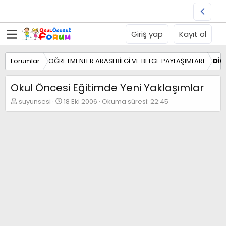
Giriş yap
Kayıt ol
Forumlar
ÖĞRETMENLER ARASI BİLGİ VE BELGE PAYLAŞIMLARI
DİĞ
Okul Öncesi Eğitimde Yeni Yaklaşımlar
K
B
suyunsesi
18 Eki 2006
Okuma süresi: 22:45
o
a
n
ş
b
l
u
a
y
n
u
g
b
ı
a
ç
ş
t
l
a
a
r
t
i
a
h