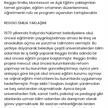
Reggio Emilia, Montessori ve Açık Eğitim yaklaşımları
temel görüşler, eğitim ortamının düzenlenmesi,
öğretmenin rolü ve program açısından tartışılacaktır.
REGGIO EMILIA YAKLAŞIMI
1970 yıllarında İtalya’da hükûmet belediyelere okul
öncesi eğitiminin yaygınlaştırılması amacı ile kreş ve
anaokulları açma ve yürütme talimatını vermiştir. Bu
yetkiye dayanarak belediye çeşitli üniversitelerden bilim
adamları ile iş birliği yaparak Reggio Emilia adında bir
okul öncesi eğitim projesi başlatmıştır. Reggio Emilia
projesi mevcut okul öncesi kurumlarında reform
yapmayı ve bu kurumları güncelleştirmeyi, ayrıca yeni
anlayışa göre birçok okul öncesi eğitim kurumu açmayı
ve orijinal eğitim metotlarını bu kurumlarda uygulamayı
hedeflemiştir. Proje ekibi 1 başkan, başkan yardımcıları
ve beş asistandan oluşmaktadır. Ayrıca birçok
üniversiteden fizik, sanat tarihi, psikoloji ve pedagoji gibi
alanlarda uzman bilim adamları da danışman olarak
görev yapmaktadır. Bir asistan rehberliğinde birden