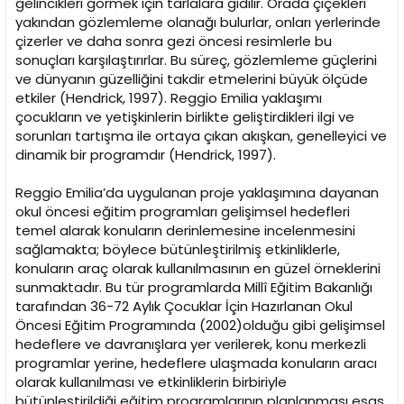
gelincikleri görmek için tarlalara gidilir. Orada çiçekleri
yakından gözlemleme olanağı bulurlar, onları yerlerinde
çizerler ve daha sonra gezi öncesi resimlerle bu
sonuçları karşılaştırırlar. Bu süreç, gözlemleme güçlerini
ve dünyanın güzelliğini takdir etmelerini büyük ölçüde
etkiler (Hendrick, 1997). Reggio Emilia yaklaşımı
çocukların ve yetişkinlerin birlikte geliştirdikleri ilgi ve
sorunları tartışma ile ortaya çıkan akışkan, genelleyici ve
dinamik bir programdır (Hendrick, 1997).
Reggio Emilia’da uygulanan proje yaklaşımına dayanan
okul öncesi eğitim programları gelişimsel hedefleri
temel alarak konuların derinlemesine incelenmesini
sağlamakta; böylece bütünleştirilmiş etkinliklerle,
konuların araç olarak kullanılmasının en güzel örneklerini
sunmaktadır. Bu tür programlarda Millî Eğitim Bakanlığı
tarafından 36-72 Aylık Çocuklar İçin Hazırlanan Okul
Öncesi Eğitim Programında (2002)olduğu gibi gelişimsel
hedeflere ve davranışlara yer verilerek, konu merkezli
programlar yerine, hedeflere ulaşmada konuların aracı
olarak kullanılması ve etkinliklerin birbiriyle
bütünleştirildiği eğitim programlarının planlanması esas