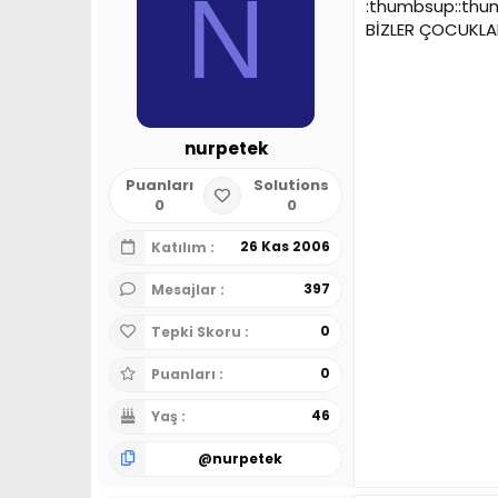
N
:thumbsup::thu
BİZLER ÇOCUKLA
nurpetek
Puanları
Solutions
0
0
26 Kas 2006
Katılım
397
Mesajlar
0
Tepki Skoru
0
Puanları
46
Yaş
@
nurpetek