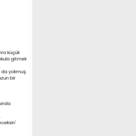
nra küçük
 okula gitmek
ı da yokmuş.
zun bir
sında
.
eceksin'