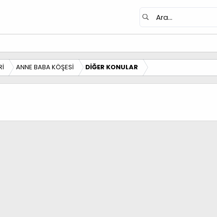
Rİ
ANNE BABA KÖŞESİ
DİĞER KONULAR