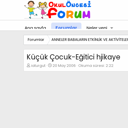
Ana sayfa
Forumlar
Neler yeni
Forumlar
ANNELER BABALARIN ETKİNLİK VE AKTİVİTELE
Küçük Çocuk-Eğitici hjikaye
K
B
iaturgut
20 May 2006
Okuma süresi: 2:22
o
a
n
ş
b
l
u
a
y
n
u
g
b
ı
a
ç
ş
t
l
a
a
r
t
i