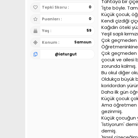
Tahtaya bir çiçek
0
'İşte böyle. Tam
Tepki Skoru
Küçük çocuk, öğ
0
Puanları
Kendi çizdiği ç
Kağıdın öteki yü
59
Yaş
Yeşil saplı kırmızı
Çok geçmeden k
Samsun
Konum
Öğretmeninkine
Çok geçmeden k
@
iaturgut
çocuk ve ailesi 
zorunda kalmış.
Bu okul diğer ok
Oldukça büyük b
koridordan yür
Daha ilk gün öğ
Küçük çocuk çok
Ama öğretmen hi
gezinmiş.
Küçük çocuğun y
'İstiyorum' demi
demiş.
'Nasıl çizeceği