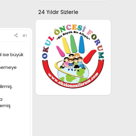
24 Yıldır Sizlerle
#1
l ise büyük
i
nmemeye
irmiş.
ha
demiş