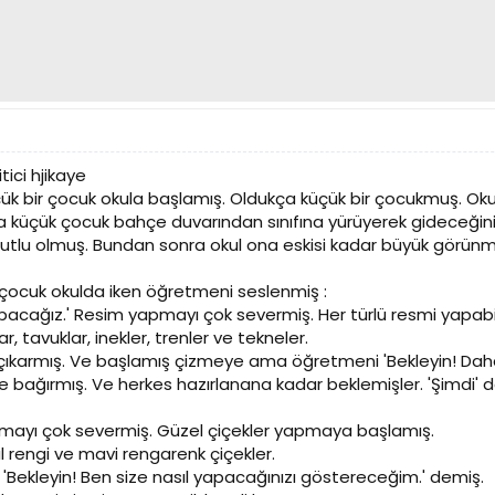
ici hjikaye
ük bir çocuk okula başlamış. Oldukça küçük bir çocukmuş. Oku
a küçük çocuk bahçe duvarından sınıfına yürüyerek gideceğin
utlu olmuş. Bundan sonra okul ona eskisi kadar büyük görü
 çocuk okulda iken öğretmeni seslenmiş :
acağız.' Resim yapmayı çok severmiş. Her türlü resmi yapabil
ar, tavuklar, inekler, trenler ve tekneler.
çıkarmış. Ve başlamış çizmeye ama öğretmeni 'Bekleyin! Da
e bağırmış. Ve herkes hazırlanana kadar beklemişler. 'Şimdi' 
mayı çok severmiş. Güzel çiçekler yapmaya başlamış.
 rengi ve mavi rengarenk çiçekler.
Bekleyin! Ben size nasıl yapacağınızı göstereceğim.' demiş.