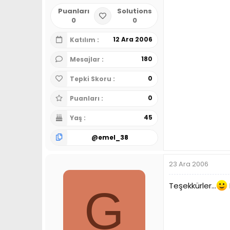
Puanları
Solutions
0
0
12 Ara 2006
Katılım
180
Mesajlar
0
Tepki Skoru
0
Puanları
45
Yaş
@
emel_38
23 Ara 2006
Teşekkürler...
G