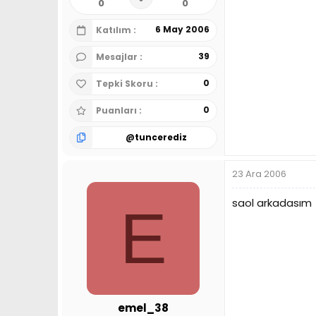
0
0
6 May 2006
Katılım
39
Mesajlar
0
Tepki Skoru
0
Puanları
@
tuncerediz
23 Ara 2006
saol arkadasım
E
emel_38