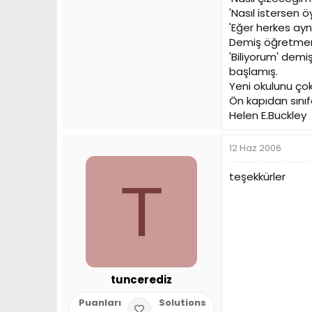
'Nasıl istersen 
'Eğer herkes aynı
Demiş öğretme
'Biliyorum' dem
başlamış.
Yeni okulunu ço
Ön kapıdan sınıf
Helen E.Buckley
12 Haz 2006
teşekkürler
T
tuncerediz
Puanları
Solutions