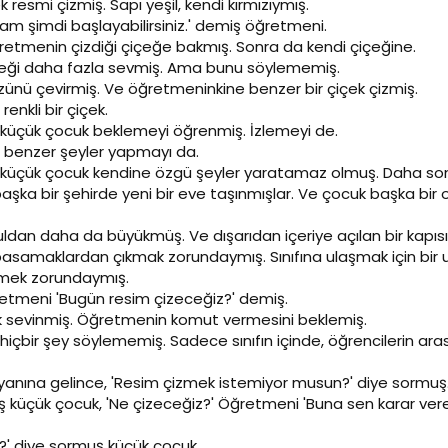
 resmi çizmiş. Sapı yeşil, kendi kırmızıymış.
am şimdi başlayabilirsiniz.' demiş öğretmeni.
retmenin çizdiği çiçeğe bakmış. Sonra da kendi çiçeğine.
içeği daha fazla sevmiş. Ama bunu söylememiş.
zünü çevirmiş. Ve öğretmeninkine benzer bir çiçek çizmiş.
 renkli bir çiçek.
üçük çocuk beklemeyi öğrenmiş. İzlemeyi de.
 benzer şeyler yapmayı da.
üçük çocuk kendine özgü şeyler yaratamaz olmuş. Daha so
başka bir şehirde yeni bir eve taşınmışlar. Ve çocuk başka bir
uldan daha da büyükmüş. Ve dışarıdan içeriye açılan bir kapıs
asamaklardan çıkmak zorundaymış. Sınıfına ulaşmak için bir u
ümek zorundaymış.
retmeni 'Bugün resim çizeceğiz?' demiş.
 sevinmiş. Öğretmenin komut vermesini beklemiş.
çbir şey söylememiş. Sadece sınıfın içinde, öğrencilerin ara
anına gelince, 'Resim çizmek istemiyor musun?' diye sormuş
ş küçük çocuk, 'Ne çizeceğiz?' Öğretmeni 'Buna sen karar ver
m?' diye sormuş küçük çocuk