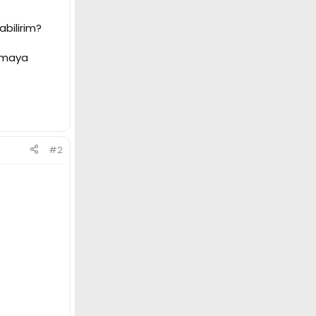
abilirim?
apmaya
#2