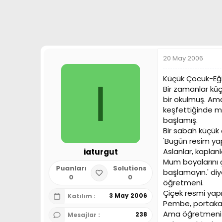
a
h
n
i
20 May 2006
Küçük Çocuk-Eğit
I
Bir zamanlar küç
bir okulmuş. Am
keşfettiğinde m
başlamış.
Bir sabah küçük
'Bugün resim yap
Aslanlar, kaplanl
iaturgut
Mum boyalarını 
Puanları
Solutions
başlamayın.' diy
0
0
öğretmeni.
Çiçek resmi yap
3 May 2006
Katılım
Pembe, portakal
Ama öğretmeni '
238
Mesajlar