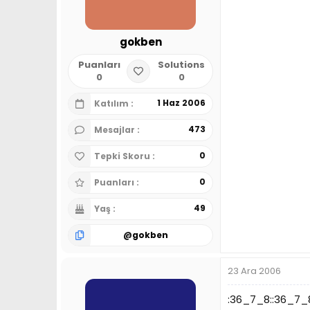
gokben
Puanları
Solutions
0
0
1 Haz 2006
Katılım
473
Mesajlar
0
Tepki Skoru
0
Puanları
49
Yaş
@
gokben
23 Ara 2006
:36_7_8::36_7_8