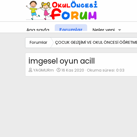
Ana sayfa
Forumlar
Neler yeni
Forumlar
ÇOCUK GELİŞİMİ VE OKUL ÖNCESİ ÖĞRETME
İmgesel oyun acill
K
B
YAGMURm
16 Kas 2020
Okuma süresi: 0:03
o
a
n
ş
b
l
u
a
y
n
u
g
b
ı
a
ç
ş
t
l
a
a
r
t
i