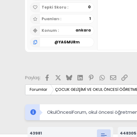
0
Tepki Skoru
1
Puanları
ankara
Konum
@
YAGMURm
Facebook
X
Bluesky
LinkedIn
Pinterest
WhatsApp
E-posta
Link
Paylaş:
Forumlar
ÇOCUK GELİŞİMİ VE OKUL ÖNCESİ ÖĞRETME
OkulÖncesiForum, okul öncesi öğretmenleri
43981
448305