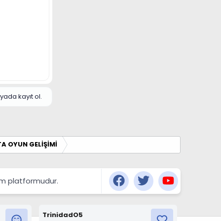
yada kayıt ol.
A OYUN GELİŞİMİ
şım platformudur.
TrinidadO5