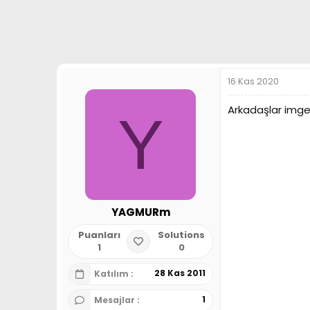
a
h
n
i
16 Kas 2020
Arkadaşlar imges
Y
YAGMURm
Puanları
Solutions
1
0
28 Kas 2011
Katılım
1
Mesajlar