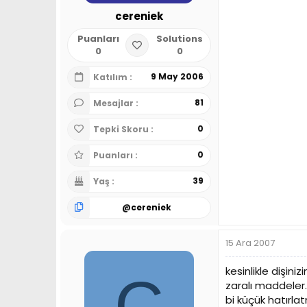
cereniek
Puanları
Solutions
0
0
9 May 2006
Katılım
81
Mesajlar
0
Tepki Skoru
0
Puanları
39
Yaş
@
cereniek
15 Ara 2007
kesinlikle dişini
C
zaralı maddeler.
bi küçük hatırla