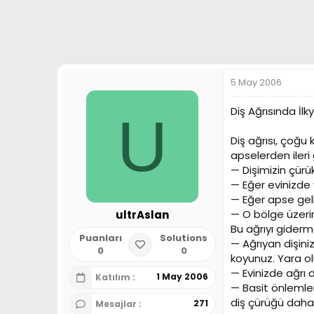
a
h
n
i
5 May 2006
Diş Ağrısında İl
U
Diş ağrısı, çoğ
apselerden ileri g
— Dişimizin çürük
— Eğer evinizde 
— Eğer apse geli
— O bölge üzerin
ultrAslan
Bu ağrıyı giderme
Puanları
Solutions
— Ağrıyan dişiniz
0
0
koyunuz. Yara olu
— Evinizde ağrı di
1 May 2006
Katılım
— Basit önlemler
diş çürüğü daha d
271
Mesajlar