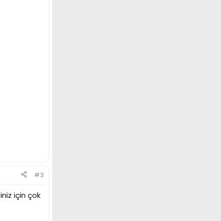
#3
niz için çok