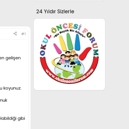
24 Yıldır Sizlerle
#1
en gelişen
lu koyunuz.
amuk
abildiği gibi