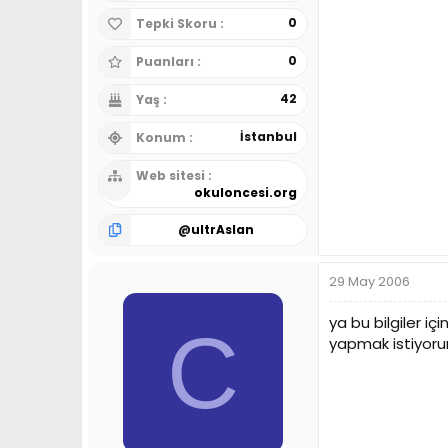
0
Tepki Skoru
0
Puanları
42
Yaş
İstanbul
Konum
Web sitesi
okuloncesi.org
@
ultrAslan
29 May 2006
ya bu bilgiler i
C
yapmak istiyor