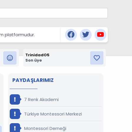
şım platformudur.
TrinidadO5
Son üye
PAYDAŞLARIMIZ
7 Renk Akademi
Türkiye Montessori Merkezi
Montessori Derneği