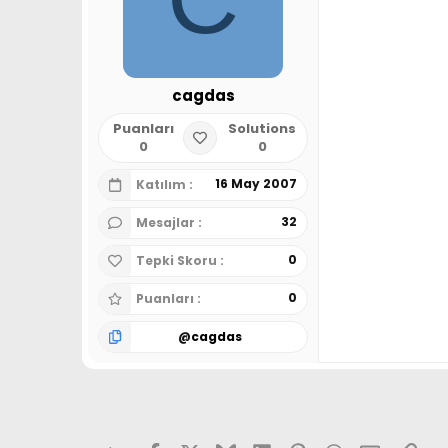
cagdas
Puanları
Solutions
0
0
16 May 2007
Katılım
32
Mesajlar
0
Tepki Skoru
0
Puanları
@
cagdas