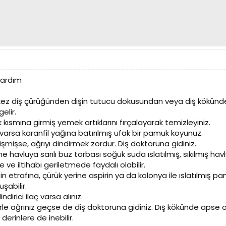
kyardım
u kez diş çürüğünden dişin tutucu dokusundan veya diş kökünd
elir.
 kısmına girmiş yemek artıklarını fırçalayarak temizleyiniz.
varsa karanfil yağına batırılmış ufak bir pamuk koyunuz.
şmişse, ağrıyı dindirmek zordur. Diş doktoruna gidiniz.
e havluya sarılı buz torbası soğuk suda ıslatılmış, sıkılmış hav
 ve iltihabı geriletmede faydalı olabilir.
in etrafına, çürük yerine aspirin ya da kolonya ile ıslatılmış p
şabilir.
ndirici ilaç varsa alınız.
le ağrınız geçse de diş doktoruna gidiniz. Dış kökünde apse ol
erinlere de inebilir.