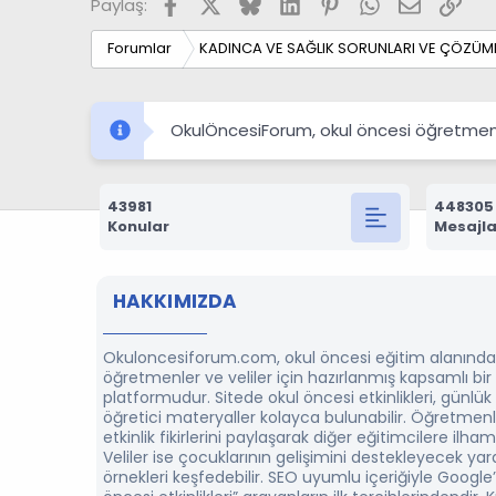
Facebook
X
Bluesky
LinkedIn
Pinterest
WhatsApp
E-posta
Link
Paylaş:
Forumlar
KADINCA VE SAĞLIK SORUNLARI VE ÇÖZÜML
OkulÖncesiForum, okul öncesi öğretmenleri
43981
448305
Konular
Mesajla
HAKKIMIZDA
Okuloncesiforum.com, okul öncesi eğitim alanında
öğretmenler ve veliler için hazırlanmış kapsamlı bi
platformudur. Sitede okul öncesi etkinlikleri, günlük
öğretici materyaller kolayca bulunabilir. Öğretmenl
etkinlik fikirlerini paylaşarak diğer eğitimcilere ilham 
Veliler ise çocuklarının gelişimini destekleyecek yarat
örnekleri keşfedebilir. SEO uyumlu içeriğiyle Google