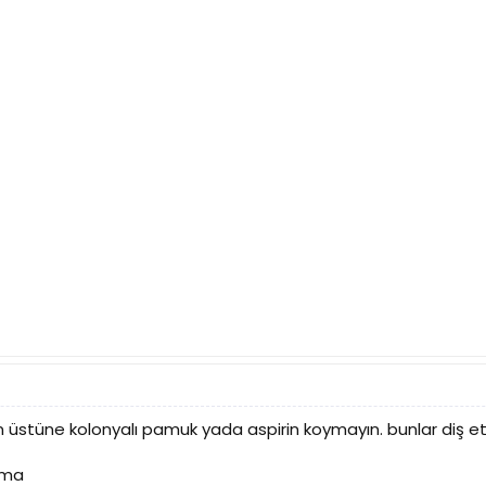
zin üstüne kolonyalı pamuk yada aspirin koymayın. bunlar diş eti
tma