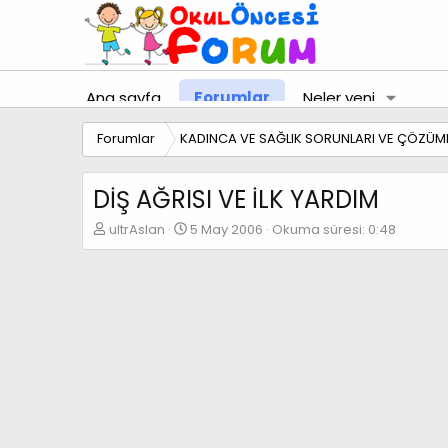
Ana sayfa
Forumlar
Neler yeni
Forumlar
KADINCA VE SAĞLIK SORUNLARI VE ÇÖZÜML
DİŞ AĞRISI VE İLK YARDIM
K
B
ultrAslan
5 May 2006
Okuma süresi: 0:48
o
a
n
ş
b
l
u
a
y
n
u
g
b
ı
a
ç
ş
t
l
a
a
r
t
i