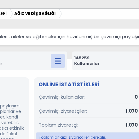
ERİ
AĞIZ VE DİŞ SAĞLIĞI
 , aileler ve eğitimciler için hazırlanmış bir çevrimiçi payla
145259
r
Kullanıcılar
ONLINE ISTATISTIKLERI
Çevrimiçi kullanıcılar
0
r paylaşım
Çevrimiçi ziyaretçiler
1,070
 planlar ve
er, kendi
verebilir.
Toplam ziyaretçi
1,070
ıcı etkinlik
’da “okul
Toplamlar, gizli ziyaretçiler içerebilir.