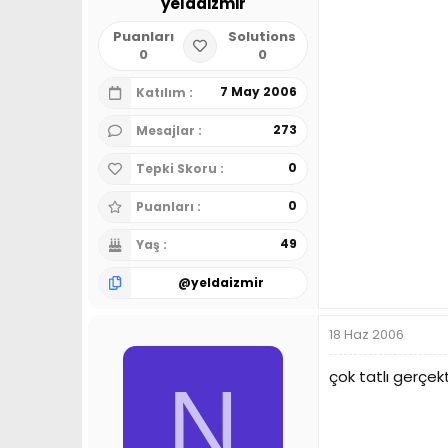
yeldaizmir
Puanları
Solutions
0
0
7 May 2006
Katılım
273
Mesajlar
0
Tepki Skoru
0
Puanları
49
Yaş
@
yeldaizmir
18 Haz 2006
çok tatlı gerçe
N