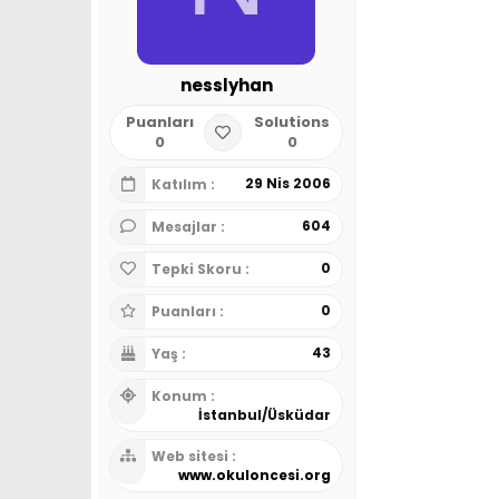
nesslyhan
Puanları
Solutions
0
0
29 Nis 2006
Katılım
604
Mesajlar
0
Tepki Skoru
0
Puanları
43
Yaş
Konum
İstanbul/Üsküdar
Web sitesi
www.okuloncesi.org