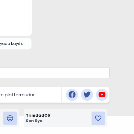
yada kayıt ol.
şım platformudur.
TrinidadO5
Son üye