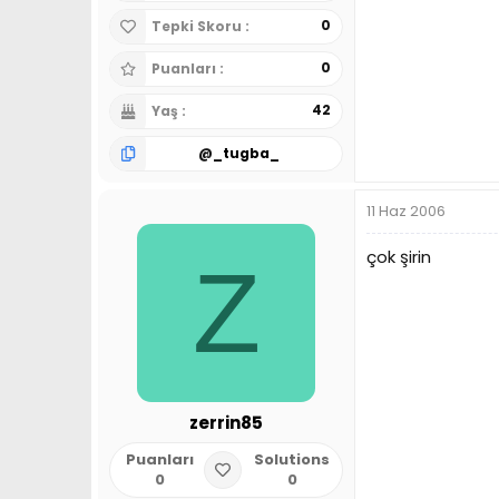
0
Tepki Skoru
0
Puanları
42
Yaş
@
_tugba_
11 Haz 2006
çok şirin
Z
zerrin85
Puanları
Solutions
0
0