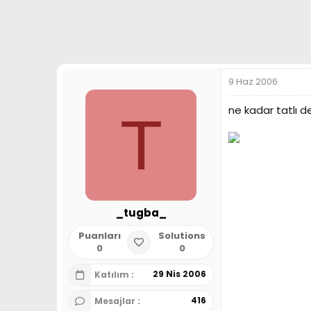
a
h
n
i
9 Haz 2006
ne kadar tatlı de
T
_tugba_
Puanları
Solutions
0
0
29 Nis 2006
Katılım
416
Mesajlar