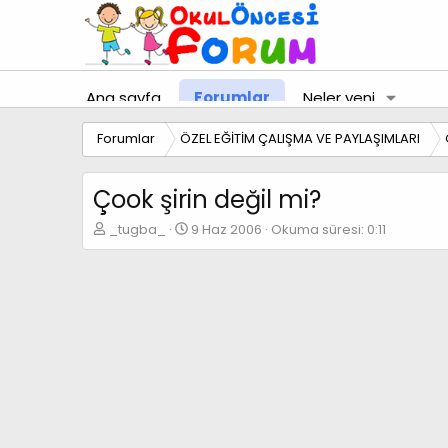
Ana sayfa
Forumlar
Neler yeni
Forumlar
ÖZEL EĞİTİM ÇALIŞMA VE PAYLAŞIMLARI
Çook şirin değil mi?
K
B
_tugba_
9 Haz 2006
Okuma süresi: 0:11
o
a
n
ş
b
l
u
a
y
n
u
g
b
ı
a
ç
ş
t
l
a
a
r
t
i