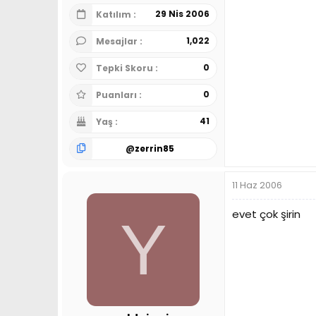
29 Nis 2006
Katılım
1,022
Mesajlar
0
Tepki Skoru
0
Puanları
41
Yaş
@
zerrin85
11 Haz 2006
evet çok şirin
Y