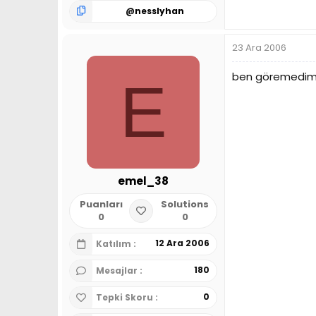
@
nesslyhan
23 Ara 2006
ben göremedim a
E
emel_38
Puanları
Solutions
0
0
12 Ara 2006
Katılım
180
Mesajlar
0
Tepki Skoru