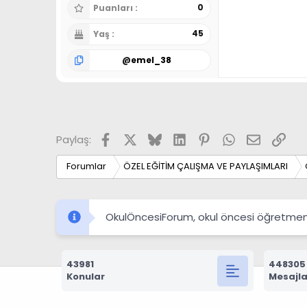
0
Puanları
45
Yaş
@
emel_38
Facebook
X
Bluesky
LinkedIn
Pinterest
WhatsApp
E-posta
Link
Paylaş:
Forumlar
ÖZEL EĞİTİM ÇALIŞMA VE PAYLAŞIMLARI
OkulÖncesiForum, okul öncesi öğretmenleri
43981
448305
Konular
Mesajla