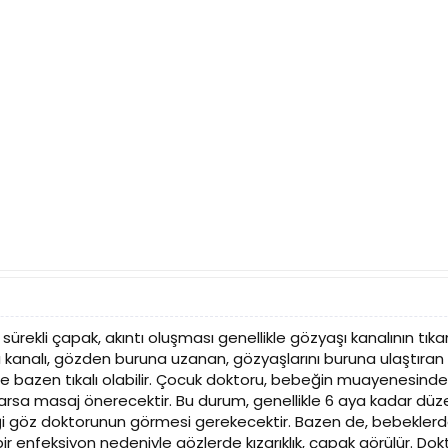
ürekli çapak, akıntı oluşması genellikle gözyaşı kanalının tıkan
ı kanalı, gözden buruna uzanan, gözyaşlarını buruna ulaştıran b
e bazen tıkalı olabilir. Çocuk doktoru, bebeğin muayenesinde
ptarsa masaj önerecektir. Bu durum, genellikle 6 aya kadar düz
i göz doktorunun görmesi gerekecektir. Bazen de, bebekle
 bir enfeksiyon nedeniyle gözlerde kızarıklık, çapak görülür. Do