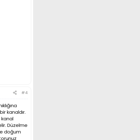
#4
ıklığına
ir kanaldır.
 kanal
elir. Düzelme
rde doğum
ktorunuz