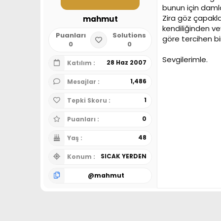
bunun için dam
Zira göz çapakla
mahmut
kendiliğinden ve
Puanları
Solutions
göre tercihen b
0
0
Sevgilerimle.
28 Haz 2007
Katılım
1,486
Mesajlar
1
Tepki Skoru
0
Puanları
48
Yaş
SICAK YERDEN
Konum
@
mahmut