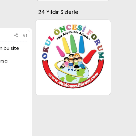
24 Yıldır Sizlerle
#1
n bu site
ırsa