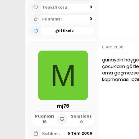
0
Tepki Skoru
0
Puanları
@
iftiscik
8 Ara 2006
günaydın hoşgel
M
çocukların gözl
ama geçmezse d
kapmaması lazım
mj76
Puanları
Solutions
16
0
5 Tem 2006
Katılım