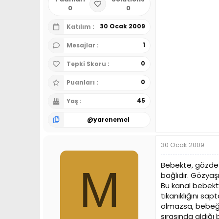
0
0
30 Ocak 2009
Katılım
1
Mesajlar
0
Tepki Skoru
0
Puanları
45
Yaş
@
yarenemel
30 Ocak 2009
Bebekte, gözde s
M
bağlıdır. Gözyaş
Bu kanal bebekt
tıkanıklığını sa
olmazsa, bebeğ
sırasında aldığı