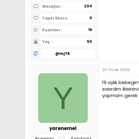
204
Mesajlar
0
Tepki Skoru
16
Puanları
50
Yaş
@
mj76
30 Ocak 2009
19 aylık bebegi
Y
sasırdım ikisin
yapmam gerek
yarenemel
Puanları
Solutions