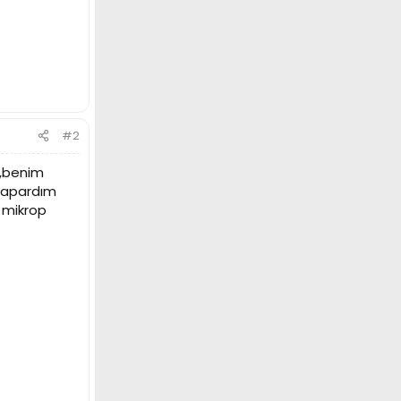
#2
 ,benim
 yapardım
 mikrop