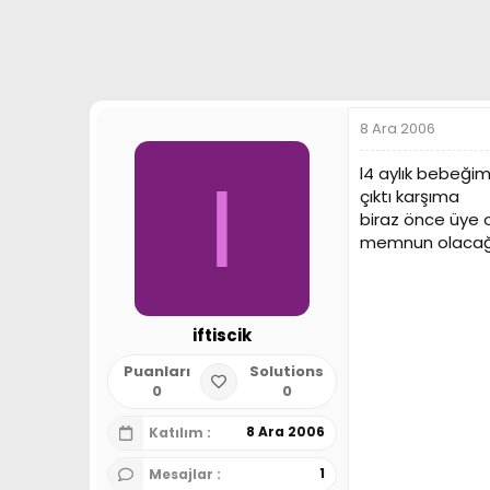
a
h
n
i
8 Ara 2006
l4 aylık bebeği
I
çıktı karşıma
biraz önce üye o
memnun olacağı
iftiscik
Puanları
Solutions
0
0
8 Ara 2006
Katılım
1
Mesajlar