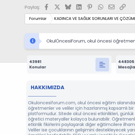
Facebook
X
Bluesky
LinkedIn
Pinterest
WhatsApp
E-posta
Link
Paylaş:
Forumlar
KADINCA VE SAĞLIK SORUNLARI VE ÇÖZÜML
OkulÖncesiForum, okul öncesi öğretmenleri
43981
448305
Konular
Mesajla
HAKKIMIZDA
Okuloncesiforum.com, okul öncesi eğitim alanında
öğretmenler ve veliler için hazırlanmış kapsamlı bi
platformudur. Sitede okul öncesi etkinlikleri, günlük
öğretici materyaller kolayca bulunabilir. Öğretmenl
etkinlik fikirlerini paylaşarak diğer eğitimcilere ilham 
Veliler ise çocuklarının gelişimini destekleyecek yarat