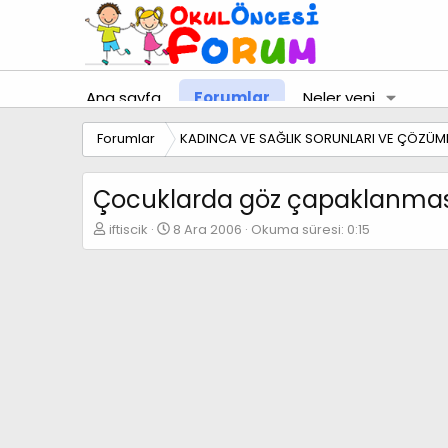
Ana sayfa
Forumlar
Neler yeni
Forumlar
KADINCA VE SAĞLIK SORUNLARI VE ÇÖZÜML
Çocuklarda göz çapaklanmas
K
B
iftiscik
8 Ara 2006
Okuma süresi: 0:15
o
a
n
ş
b
l
u
a
y
n
u
g
b
ı
a
ç
ş
t
l
a
a
r
t
i