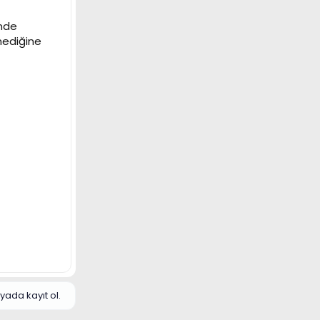
ünde
mediğine
yada kayıt ol.