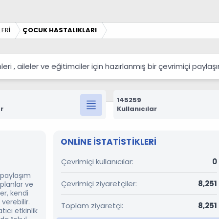
ERİ
ÇOCUK HASTALIKLARI
 , aileler ve eğitimciler için hazırlanmış bir çevrimiçi payla
145259
r
Kullanıcılar
ONLINE ISTATISTIKLERI
Çevrimiçi kullanıcılar
0
r paylaşım
Çevrimiçi ziyaretçiler
8,251
 planlar ve
er, kendi
verebilir.
Toplam ziyaretçi
8,251
ıcı etkinlik