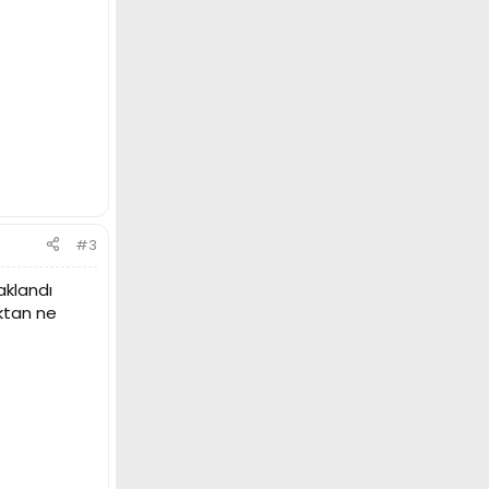
#3
aklandı
ktan ne