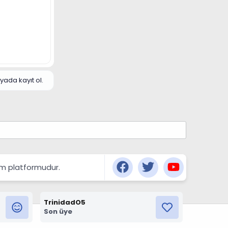
yada kayıt ol.
şım platformudur.
TrinidadO5
Son üye