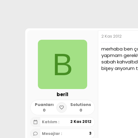
a
h
n
i
2 Kas 2012
merhaba ben çoc
B
yapmam gerekiyo
sabah kahvaltıda
bişey arıyorum t
beri1
Puanları
Solutions
0
0
2 Kas 2012
Katılım
3
Mesajlar