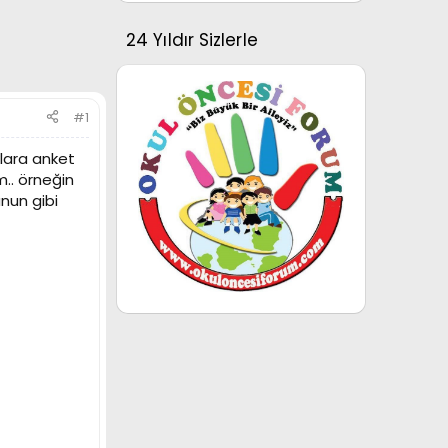
24 Yıldır Sizlerle
#1
lara anket
.. örneğin
unun gibi