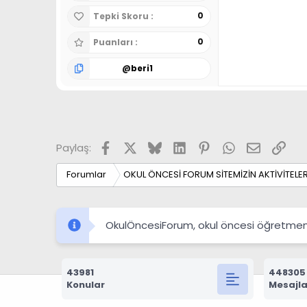
0
Tepki Skoru
0
Puanları
@
beri1
Facebook
X
Bluesky
LinkedIn
Pinterest
WhatsApp
E-posta
Link
Paylaş:
Forumlar
OKUL ÖNCESİ FORUM SİTEMİZİN AKTİVİTELER
OkulÖncesiForum, okul öncesi öğretmenleri
43981
448305
Konular
Mesajla