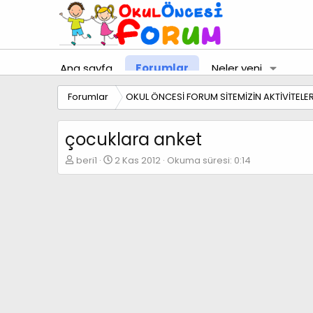
Ana sayfa
Forumlar
Neler yeni
Forumlar
OKUL ÖNCESİ FORUM SİTEMİZİN AKTİVİTELER
çocuklara anket
K
B
beri1
2 Kas 2012
Okuma süresi: 0:14
o
a
n
ş
b
l
u
a
y
n
u
g
b
ı
a
ç
ş
t
l
a
a
r
t
i