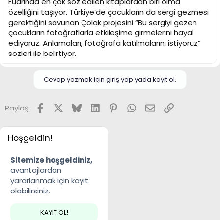
Fuarında en çok söz edilen kitaplardan biri olma
özelliğini taşıyor. Türkiye’de çocukların da sergi gezmesi
gerektiğini savunan Çolak projesini “Bu sergiyi gezen
çocukların fotoğraflarla etkileşime girmelerini hayal
ediyoruz. Anlamaları, fotoğrafa katılmalarını istiyoruz”
sözleri ile belirtiyor.
Cevap yazmak için giriş yap yada kayıt ol.
Facebook
X
Bluesky
LinkedIn
Pinterest
WhatsApp
E-posta
Link
Paylaş:
Hoşgeldin!
Sitemize hoşgeldiniz,
avantajlardan
yararlanmak için kayıt
olabilirsiniz.
KAYIT OL!