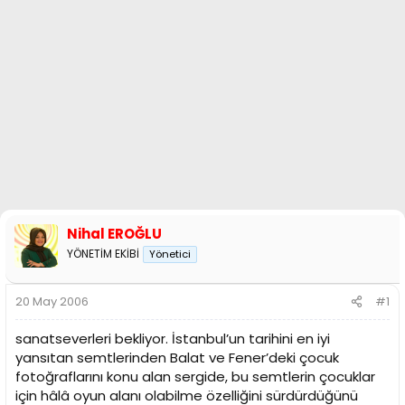
n
i
Nihal EROĞLU
YÖNETİM EKİBİ
Yönetici
20 May 2006
#1
sanatseverleri bekliyor. İstanbul’un tarihini en iyi
yansıtan semtlerinden Balat ve Fener’deki çocuk
fotoğraflarını konu alan sergide, bu semtlerin çocuklar
için hâlâ oyun alanı olabilme özelliğini sürdürdüğünü