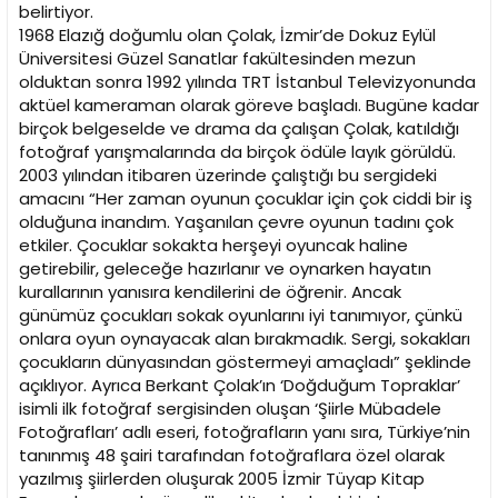
belirtiyor.
1968 Elazığ doğumlu olan Çolak, İzmir’de Dokuz Eylül
Üniversitesi Güzel Sanatlar fakültesinden mezun
olduktan sonra 1992 yılında TRT İstanbul Televizyonunda
aktüel kameraman olarak göreve başladı. Bugüne kadar
birçok belgeselde ve drama da çalışan Çolak, katıldığı
fotoğraf yarışmalarında da birçok ödüle layık görüldü.
2003 yılından itibaren üzerinde çalıştığı bu sergideki
amacını “Her zaman oyunun çocuklar için çok ciddi bir iş
olduğuna inandım. Yaşanılan çevre oyunun tadını çok
etkiler. Çocuklar sokakta herşeyi oyuncak haline
getirebilir, geleceğe hazırlanır ve oynarken hayatın
kurallarının yanısıra kendilerini de öğrenir. Ancak
günümüz çocukları sokak oyunlarını iyi tanımıyor, çünkü
onlara oyun oynayacak alan bırakmadık. Sergi, sokakları
çocukların dünyasından göstermeyi amaçladı” şeklinde
açıklıyor. Ayrıca Berkant Çolak’ın ‘Doğduğum Topraklar’
isimli ilk fotoğraf sergisinden oluşan ‘Şiirle Mübadele
Fotoğrafları’ adlı eseri, fotoğrafların yanı sıra, Türkiye’nin
tanınmış 48 şairi tarafından fotoğraflara özel olarak
yazılmış şiirlerden oluşurak 2005 İzmir Tüyap Kitap