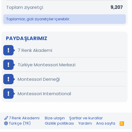
Toplam ziyaretçi
9,207
Toplamlar, gizli ziyaretçiler içerebilir.
PAYDAŞLARIMIZ
7 Renk Akademi
Türkiye Montessori Merkezi
Montessori Derneği
Montessori International
7 Renk Akademi
Bize ulaşın
Şartlar ve kurallar
Türkçe (TR)
Gizlilik politikası
Yardım
Ana sayfa
R
S
S