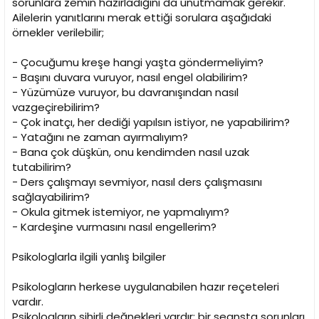
sorunlara zemin hazırladığını da unutmamak gerekir.
Ailelerin yanıtlarını merak ettiği sorulara aşağıdaki
örnekler verilebilir;
- Çocuğumu kreşe hangi yaşta göndermeliyim?
- Başını duvara vuruyor, nasıl engel olabilirim?
- Yüzümüze vuruyor, bu davranışından nasıl
vazgeçirebilirim?
- Çok inatçı, her dediği yapılsın istiyor, ne yapabilirim?
- Yatağını ne zaman ayırmalıyım?
- Bana çok düşkün, onu kendimden nasıl uzak
tutabilirim?
- Ders çalışmayı sevmiyor, nasıl ders çalışmasını
sağlayabilirim?
- Okula gitmek istemiyor, ne yapmalıyım?
- Kardeşine vurmasını nasıl engellerim?
Psikologlarla ilgili yanlış bilgiler
Psikologların herkese uygulanabilen hazır reçeteleri
vardır.
Psikologların sihirli değnekleri vardır; bir seansta sorunları