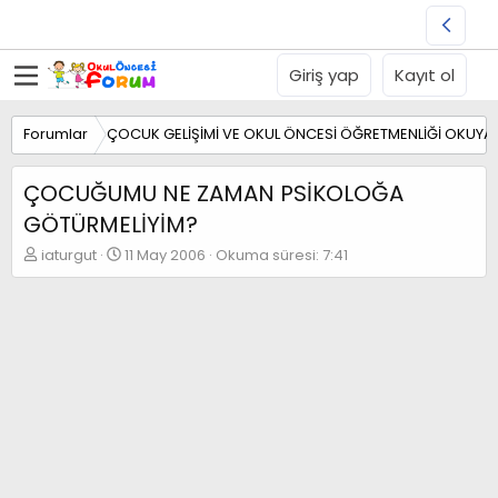
Giriş yap
Kayıt ol
Forumlar
ÇOCUK GELİŞİMİ VE OKUL ÖNCESİ ÖĞRETMENLİĞİ OKUYA
ÇOCUĞUMU NE ZAMAN PSİKOLOĞA
GÖTÜRMELİYİM?
K
B
iaturgut
11 May 2006
Okuma süresi: 7:41
o
a
n
ş
b
l
u
a
y
n
u
g
b
ı
a
ç
ş
t
l
a
a
r
t
i