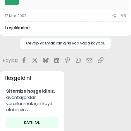
17 Mar 2007
#5
teşekkürlerr
Cevap yazmak için giriş yap yada kayıt ol.
Facebook
X
Bluesky
LinkedIn
Pinterest
WhatsApp
E-posta
Link
Paylaş:
Hoşgeldin!
Sitemize hoşgeldiniz,
avantajlardan
yararlanmak için kayıt
olabilirsiniz.
KAYIT OL!