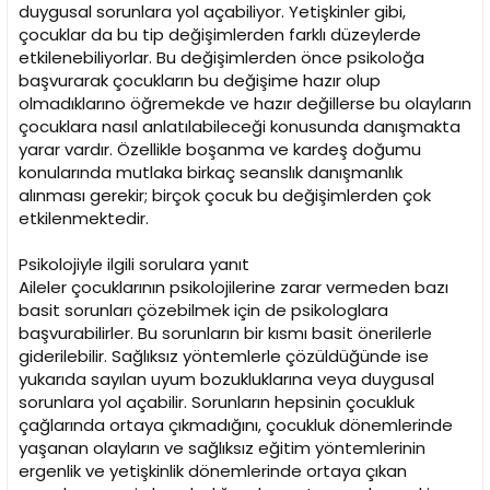
duygusal sorunlara yol açabiliyor. Yetişkinler gibi,
çocuklar da bu tip değişimlerden farklı düzeylerde
etkilenebiliyorlar. Bu değişimlerden önce psikoloğa
başvurarak çocukların bu değişime hazır olup
olmadıklarıno öğremekde ve hazır değillerse bu olayların
çocuklara nasıl anlatılabileceği konusunda danışmakta
yarar vardır. Özellikle boşanma ve kardeş doğumu
konularında mutlaka birkaç seanslık danışmanlık
alınması gerekir; birçok çocuk bu değişimlerden çok
etkilenmektedir.
Psikolojiyle ilgili sorulara yanıt
Aileler çocuklarının psikolojilerine zarar vermeden bazı
basit sorunları çözebilmek için de psikologlara
başvurabilirler. Bu sorunların bir kısmı basit önerilerle
giderilebilir. Sağlıksız yöntemlerle çözüldüğünde ise
yukarıda sayılan uyum bozukluklarına veya duygusal
sorunlara yol açabilir. Sorunların hepsinin çocukluk
çağlarında ortaya çıkmadığını, çocukluk dönemlerinde
yaşanan olayların ve sağlıksız eğitim yöntemlerinin
ergenlik ve yetişkinlik dönemlerinde ortaya çıkan