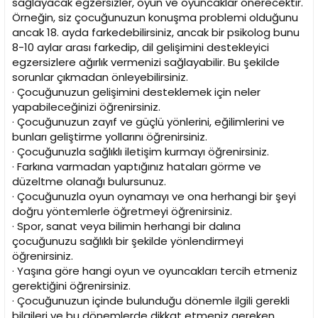
sağlayacak egzersizler, oyun ve oyuncaklar önerecektir.
Örneğin, siz çocuğunuzun konuşma problemi olduğunu
ancak 18. ayda farkedebilirsiniz, ancak bir psikolog bunu
8-10 aylar arası farkedip, dil gelişimini destekleyici
egzersizlere ağırlık vermenizi sağlayabilir. Bu şekilde
sorunlar çıkmadan önleyebilirsiniz.
· Çocuğunuzun gelişimini desteklemek için neler
yapabileceğinizi öğrenirsiniz.
· Çocuğunuzun zayıf ve güçlü yönlerini, eğilimlerini ve
bunları geliştirme yollarını öğrenirsiniz.
· Çocuğunuzla sağlıklı iletişim kurmayı öğrenirsiniz.
· Farkına varmadan yaptığınız hataları görme ve
düzeltme olanağı bulursunuz.
· Çocuğunuzla oyun oynamayı ve ona herhangi bir şeyi
doğru yöntemlerle öğretmeyi öğrenirsiniz.
· Spor, sanat veya bilimin herhangi bir dalına
çocuğunuzu sağlıklı bir şekilde yönlendirmeyi
öğrenirsiniz.
· Yaşına göre hangi oyun ve oyuncakları tercih etmeniz
gerektiğini öğrenirsiniz.
· Çocuğunuzun içinde bulunduğu dönemle ilgili gerekli
bilgileri ve bu dönemlerde dikkat etmeniz gereken