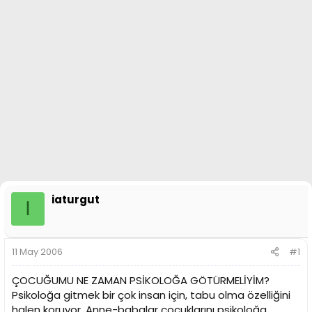
a
h
n
i
iaturgut
I
11 May 2006
#1
ÇOCUĞUMU NE ZAMAN PSİKOLOĞA GÖTÜRMELİYİM?
Psikoloğa gitmek bir çok insan için, tabu olma özelliğini
halen koruyor. Anne-babalar çocuklarını psikoloğa