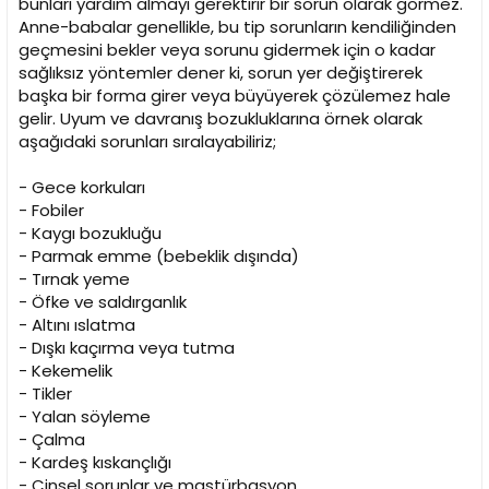
bunları yardım almayı gerektirir bir sorun olarak görmez.
Anne-babalar genellikle, bu tip sorunların kendiliğinden
geçmesini bekler veya sorunu gidermek için o kadar
sağlıksız yöntemler dener ki, sorun yer değiştirerek
başka bir forma girer veya büyüyerek çözülemez hale
gelir. Uyum ve davranış bozukluklarına örnek olarak
aşağıdaki sorunları sıralayabiliriz;
- Gece korkuları
- Fobiler
- Kaygı bozukluğu
- Parmak emme (bebeklik dışında)
- Tırnak yeme
- Öfke ve saldırganlık
- Altını ıslatma
- Dışkı kaçırma veya tutma
- Kekemelik
- Tikler
- Yalan söyleme
- Çalma
- Kardeş kıskançlığı
- Cinsel sorunlar ve mastürbasyon