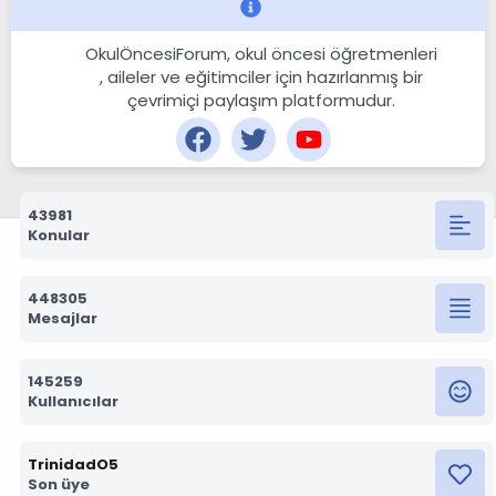
OkulÖncesiForum, okul öncesi öğretmenleri
, aileler ve eğitimciler için hazırlanmış bir
çevrimiçi paylaşım platformudur.
43981
Konular
448305
Mesajlar
145259
Kullanıcılar
TrinidadO5
Son üye