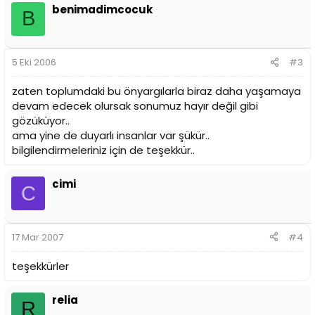
benimadimcocuk
B
5 Eki 2006
#3
zaten toplumdaki bu önyargılarla biraz daha yaşamaya
devam edecek olursak sonumuz hayır değil gibi
gözüküyor..
ama yine de duyarlı insanlar var şükür..
bilgilendirmeleriniz için de teşekkür..
cimi
C
17 Mar 2007
#4
teşekkürler
relia
R