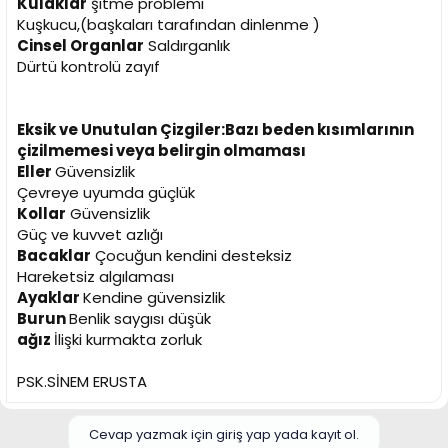
Kulaklar
şitme problemi
Kuşkucu,(başkaları tarafından dinlenme )
Cinsel Organlar
Saldırganlık
Dürtü kontrolü zayıf
Eksik ve Unutulan Çizgiler:Bazı beden kısımlarının
çizilmemesi veya belirgin olmaması
Eller
Güvensizlik
Çevreye uyumda güçlük
Kollar
Güvensizlik
Güç ve kuvvet azlığı
Bacaklar
Çocuğun kendini desteksiz
Hareketsiz algılaması
Ayaklar
Kendine güvensizlik
Burun
Benlik saygısı düşük
ağız
İlişki kurmakta zorluk
PSK.SİNEM ERUSTA
Cevap yazmak için giriş yap yada kayıt ol.