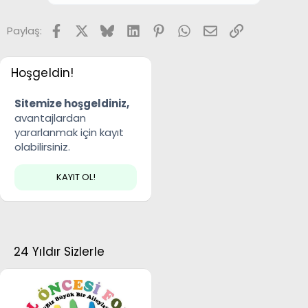
Facebook
X
Bluesky
LinkedIn
Pinterest
WhatsApp
E-posta
Link
Paylaş:
Hoşgeldin!
Sitemize hoşgeldiniz,
avantajlardan
yararlanmak için kayıt
olabilirsiniz.
KAYIT OL!
24 Yıldır Sizlerle