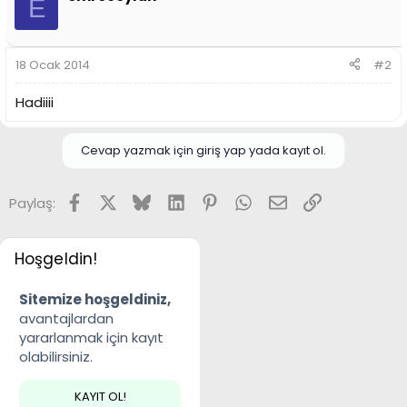
E
18 Ocak 2014
#2
Hadiiii
Cevap yazmak için giriş yap yada kayıt ol.
Facebook
X
Bluesky
LinkedIn
Pinterest
WhatsApp
E-posta
Link
Paylaş:
Hoşgeldin!
Sitemize hoşgeldiniz,
avantajlardan
yararlanmak için kayıt
olabilirsiniz.
KAYIT OL!