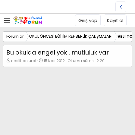
Giriş yap
Kayıt ol
Forumlar
OKUL ÖNCESİ EĞİTİM REHBERLİK ÇALIŞMALARI
VELİ TO
Bu okulda engel yok , mutluluk var
K
B
neslihan ural
15 Kas 2012
Okuma süresi: 2:20
o
a
n
ş
b
l
u
a
y
n
u
g
b
ı
a
ç
ş
t
l
a
a
r
t
i
a
h