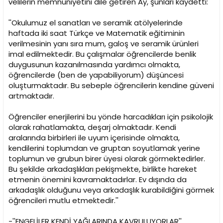
velilerin memnuniyetini dile getiren Ay, şunları kaydetti:
''Okulumuz el sanatları ve seramik atölyelerinde
haftada iki saat Türkçe ve Matematik eğitiminin
verilmesinin yanı sıra mum, galoş ve seramik ürünleri
imal edilmektedir. Bu çalışmalar öğrencilerde benlik
duygusunun kazanılmasında yardımcı olmakta,
öğrencilerde (ben de yapabiliyorum) düşüncesi
oluşturmaktadır. Bu sebeple öğrencilerin kendine güveni
artmaktadır.
Öğrenciler enerjilerini bu yönde harcadıkları için psikolojik
olarak rahatlamakta, deşarj olmaktadır. Kendi
aralarında birbirleri ile uyum içerisinde olmakta,
kendilerini toplumdan ve gruptan soyutlamak yerine
toplumun ve grubun birer üyesi olarak görmektedirler.
Bu şekilde arkadaşlıkları pekişmekte, birlikte hareket
etmenin önemini kavramaktadırlar. Ev dışında da
arkadaşlık olduğunu veya arkadaşlık kurabildiğini görmek
öğrencileri mutlu etmektedir.''
-''ENGELİLER KENDİ YAĞLARINDA KAVRULUYORLAR''