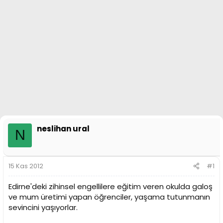
n
i
neslihan ural
N
15 Kas 2012
#1
Edirne'deki zihinsel engellilere eğitim veren okulda galoş
ve mum üretimi yapan öğrenciler, yaşama tutunmanın
sevincini yaşıyorlar.