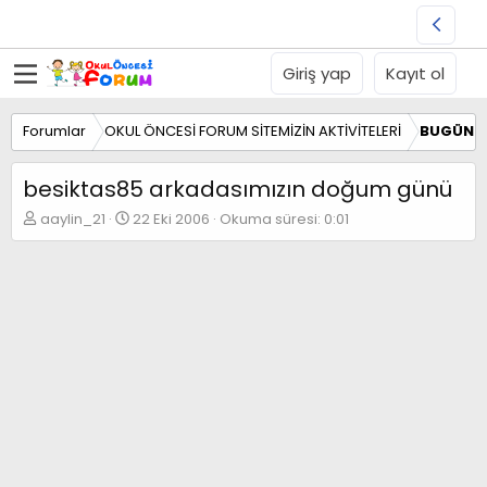
Giriş yap
Kayıt ol
Forumlar
OKUL ÖNCESİ FORUM SİTEMİZİN AKTİVİTELERİ
BUGÜN 
besiktas85 arkadasımızın doğum günü
K
B
aaylin_21
22 Eki 2006
Okuma süresi: 0:01
o
a
n
ş
b
l
u
a
y
n
u
g
b
ı
a
ç
ş
t
l
a
a
r
t
i
a
h