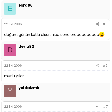
esra88
E
22 Eki 2006
#5
doğum günün kutlu olsun nice senelereeeeeeeeee
deria83
D
22 Eki 2006
#6
mutlu yıllar
yeldaizmir
Y
22 Eki 2006
#7