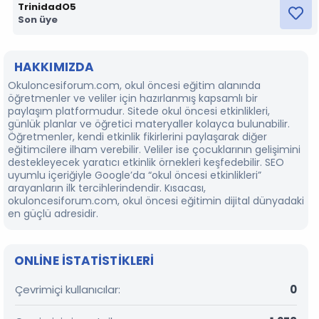
TrinidadO5
Son üye
HAKKIMIZDA
Okuloncesiforum.com, okul öncesi eğitim alanında
öğretmenler ve veliler için hazırlanmış kapsamlı bir
paylaşım platformudur. Sitede okul öncesi etkinlikleri,
günlük planlar ve öğretici materyaller kolayca bulunabilir.
Öğretmenler, kendi etkinlik fikirlerini paylaşarak diğer
eğitimcilere ilham verebilir. Veliler ise çocuklarının gelişimini
destekleyecek yaratıcı etkinlik örnekleri keşfedebilir. SEO
uyumlu içeriğiyle Google’da “okul öncesi etkinlikleri”
arayanların ilk tercihlerindendir. Kısacası,
okuloncesiforum.com, okul öncesi eğitimin dijital dünyadaki
en güçlü adresidir.
ONLINE ISTATISTIKLERI
Çevrimiçi kullanıcılar
0