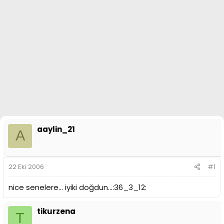
n
i
aaylin_21
A
22 Eki 2006
#1
nice senelere... iyiki doğdun...:36_3_12:
tikurzena
T