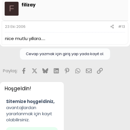
filizay
F
23 Eki 2006
#13
nice mutlu yıllara.....
Cevap yazmak için giriş yap yada kayıt ol.
Facebook
X
Bluesky
LinkedIn
Pinterest
WhatsApp
E-posta
Link
Paylaş:
Hoşgeldin!
Sitemize hoşgeldiniz,
avantajlardan
yararlanmak için kayıt
olabilirsiniz.