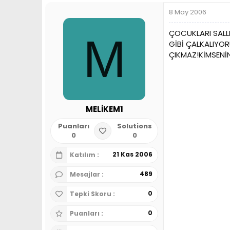
8 May 2006
ÇOCUKLARI SALL
M
GİBİ ÇALKALIYO
ÇIKMAZ!KİMSENİNK
MELİKEM1
Puanları
Solutions
0
0
21 Kas 2006
Katılım
489
Mesajlar
0
Tepki Skoru
0
Puanları