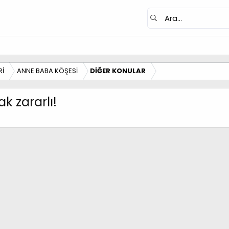
Rİ
ANNE BABA KÖŞESİ
DİĞER KONULAR
k zararlı!