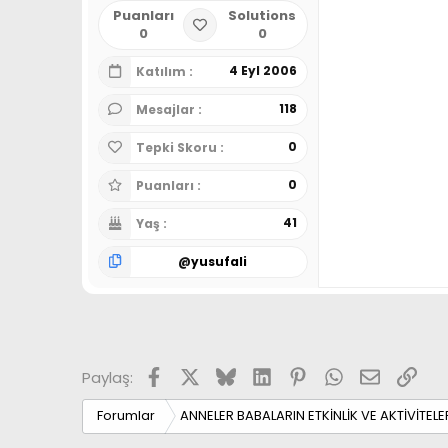
Puanları
Solutions
0
0
4 Eyl 2006
Katılım
118
Mesajlar
0
Tepki Skoru
0
Puanları
41
Yaş
@
yusufali
Facebook
X
Bluesky
LinkedIn
Pinterest
WhatsApp
E-posta
Link
Paylaş:
Forumlar
ANNELER BABALARIN ETKİNLİK VE AKTİVİTELE