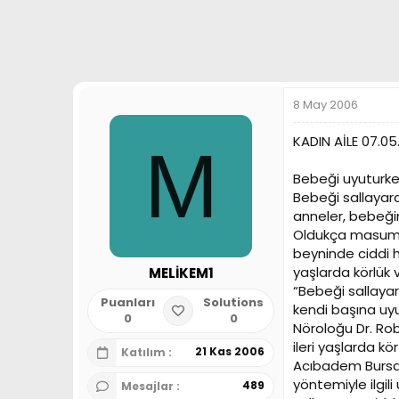
a
h
n
i
8 May 2006
KADIN AİLE 07.0
M
Bebeği uyuturken
Bebeği sallaya
anneler, bebeği
Oldukça masum 
beyninde ciddi h
yaşlarda körlük v
MELİKEM1
“Bebeği sallayar
Puanları
Solutions
kendi başına uyu
0
0
Nöroloğu Dr. Rob
ileri yaşlarda kör
21 Kas 2006
Katılım
Acıbadem Bursa 
yöntemiyle ilgil
489
Mesajlar