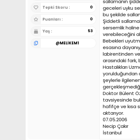
sallamanın şidde
0
geceleri uyku se
Tepki Skoru
bu şekilde salla
0
Puanları
Şiddetli sallama
sersemlik halin
53
Yaş
verebileceğini ak
Bebekleri uyutma
@
MELİKEM1
esasına dayanıy
labirentinden ve
arasındaki fark,
Hastalıkları Uz
yorulduğundan de
şeylerle ilgilene
gerçekleşmediğin
Doktor Bülent Öz
tavsiyesinde bul
hafifçe ve kısa 
aktarıyor.
07.05.2006
Necip Çakır
İstanbul