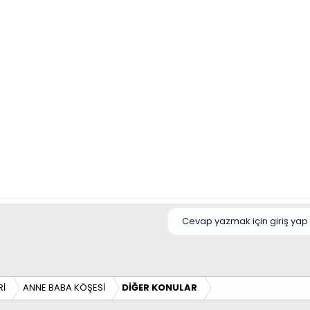
Cevap yazmak için giriş yap 
Rİ
ANNE BABA KÖŞESİ
DİĞER KONULAR