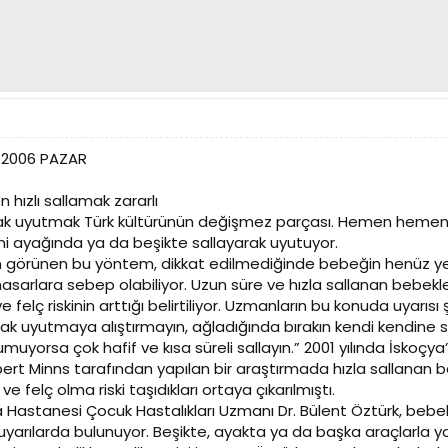
5.2006 PAZAR
 hızlı sallamak zararlı
rak uyutmak Türk kültürünün değişmez parçası. Hemen heme
ni ayağında ya da beşikte sallayarak uyutuyor.
görünen bu yöntem, dikkat edilmediğinde bebeğin henüz ye
asarlara sebep olabiliyor. Uzun süre ve hızla sallanan bebekler
e felç riskinin arttığı belirtiliyor. Uzmanların bu konuda uyarısı 
ak uyutmaya alıştırmayın, ağladığında bırakın kendi kendine 
muyorsa çok hafif ve kısa süreli sallayın.” 2001 yılında İskoçy
ert Minns tarafından yapılan bir araştırmada hızla sallanan b
 ve felç olma riski taşıdıkları ortaya çıkarılmıştı.
Hastanesi Çocuk Hastalıkları Uzmanı Dr. Bülent Öztürk, bebe
i uyarılarda bulunuyor. Beşikte, ayakta ya da başka araçlarla y