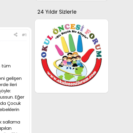
24 Yıldır Sizlerle
#1
n tüm
ni gelişen
de ileri
şöyle:
sussun. Eğer
a’da Çocuk
ebeklerin
k sallama
apılan