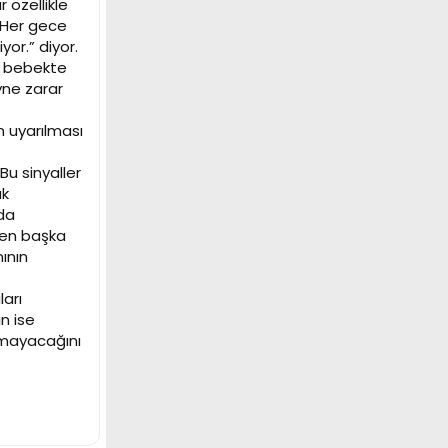
 özellikle
. Her gece
or.” diyor.
ve bebekte
ne zarar
n uyarılması
Bu sinyaller
uk
da
rken başka
ının
ları
n ise
lmayacağını