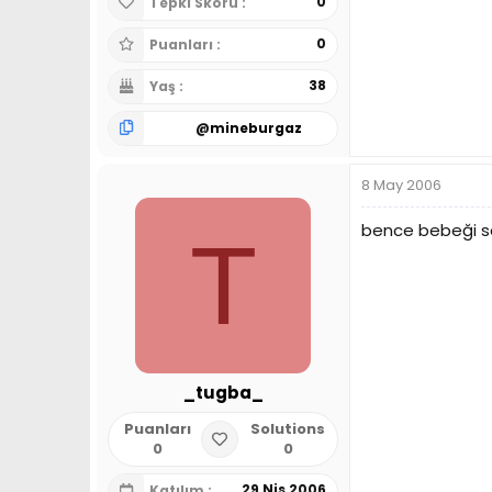
0
Tepki Skoru
0
Puanları
38
Yaş
@
mineburgaz
8 May 2006
bence bebeği sal
T
_tugba_
Puanları
Solutions
0
0
29 Nis 2006
Katılım