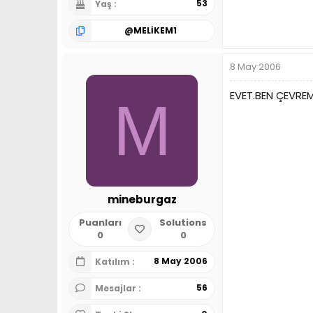
53
Yaş
@
MELİKEM1
8 May 2006
EVET.BEN ÇEVRE
M
mineburgaz
Puanları
Solutions
0
0
8 May 2006
Katılım
56
Mesajlar