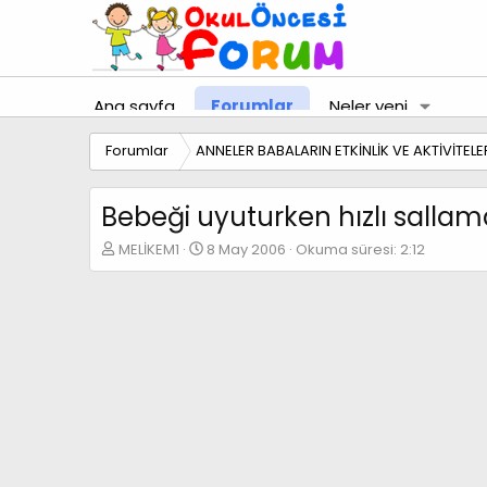
Ana sayfa
Forumlar
Neler yeni
Forumlar
ANNELER BABALARIN ETKİNLİK VE AKTİVİTELE
Bebeği uyuturken hızlı sallama
K
B
MELİKEM1
8 May 2006
Okuma süresi: 2:12
o
a
n
ş
b
l
u
a
y
n
u
g
b
ı
a
ç
ş
t
l
a
a
r
t
i