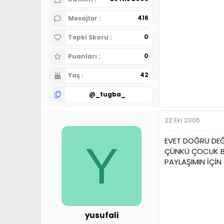
416
Mesajlar
0
Tepki Skoru
0
Puanları
42
Yaş
@
_tugba_
22 Eki 2006
EVET DOĞRU DEĞ
Y
ÇÜNKÜ ÇOCUK BÜ
PAYLAŞIMIN İÇİN 
yusufali