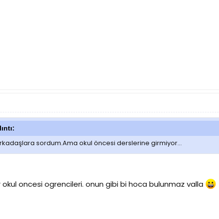
ıntı:
rkadaşlara sordum.Ama okul öncesi derslerine girmiyor...
r okul oncesi ogrencileri. onun gibi bi hoca bulunmaz valla