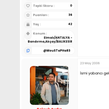
0
Tepki Skoru
36
Puanları
42
Yaş
Konum
Elmalı/ANTALYA -
Bandırma,Akçay/BALIKESİR
@
MouSTaPHa83
23 May 2006
İsmi yabancı g