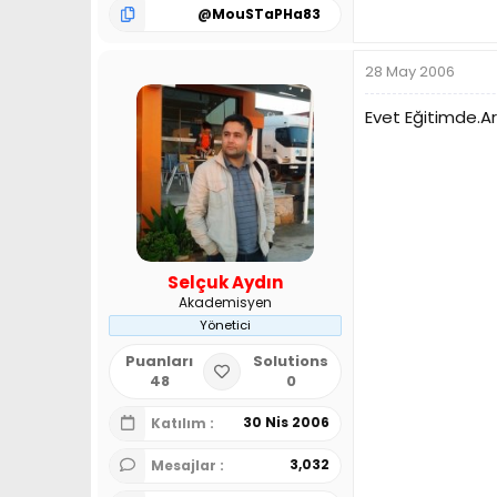
@
MouSTaPHa83
28 May 2006
Evet Eğitimde.Ar
Selçuk Aydın
Akademisyen
Yönetici
Puanları
Solutions
48
0
30 Nis 2006
Katılım
3,032
Mesajlar