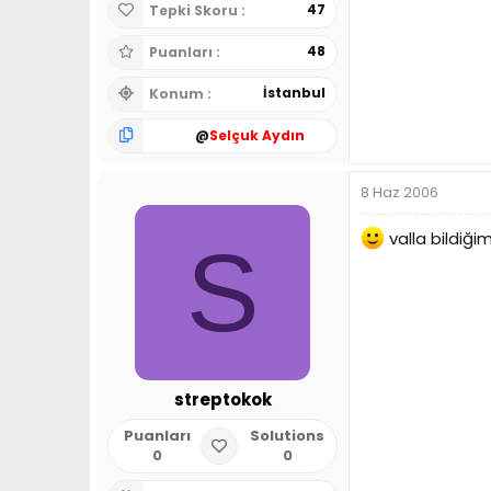
47
Tepki Skoru
48
Puanları
İstanbul
Konum
@
Selçuk Aydın
8 Haz 2006
valla bildiği
S
streptokok
Puanları
Solutions
0
0