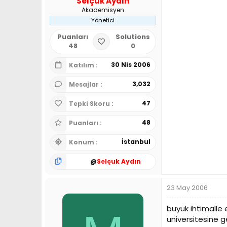
Selçuk Aydın
Akademisyen
Yönetici
Puanları
Solutions
48
0
30 Nis 2006
Katılım
3,032
Mesajlar
47
Tepki Skoru
48
Puanları
İstanbul
Konum
@
Selçuk Aydın
23 May 2006
buyuk ihtimalle
universitesine g