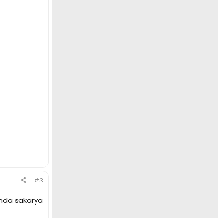
#3
inda sakarya