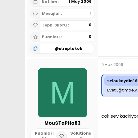
1 May 2006
Katılım
1
Mesajlar
0
Tepki Skoru
0
Puanları
@
streptokok
9 Haz 2006
M
selcukaydin' Al
Evet Eğitimde.A
cok sey kaciriyo
MouSTaPHa83
Puanları
Solutions