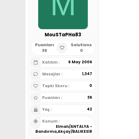
M
MouSTaPHa83
Puanları
Solutions
36
0
6 May 2006
Katılım
1,347
Mesajlar
0
Tepki Skoru
36
Puanları
42
Yaş
Konum
Elmalı/ANTALYA -
Bandırma,Akçay/BALIKESİR