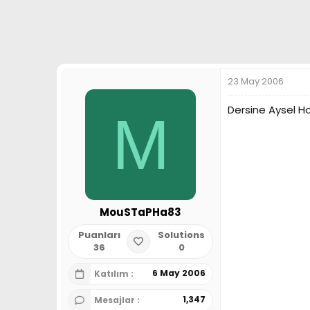
a
h
n
i
23 May 2006
Dersine Aysel Ho
M
MouSTaPHa83
Puanları
Solutions
36
0
6 May 2006
Katılım
1,347
Mesajlar