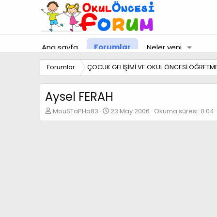
Ana sayfa
Forumlar
Neler yeni
Forumlar
ÇOCUK GELİŞİMİ VE OKUL ÖNCESİ ÖĞRETME
Aysel FERAH
K
B
MouSTaPHa83
23 May 2006
Okuma süresi: 0:04
o
a
n
ş
b
l
u
a
y
n
u
g
b
ı
a
ç
ş
t
l
a
a
r
t
i