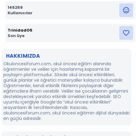
145259
Kullanıcılar
TrinidadO5
Son üye
HAKKIMIZDA
Okuloncesiforum.com, okul öncesi eğitim alanında
öğretmenler ve veliler için hazırlanmış kapsamlı bir
paylaşım platformudur. Sitede okul öncesi etkinlikleri,
günlük planlar ve öğretici materyaller kolayca bulunabilir.
Öğretmenler, kendi etkinlik fikirlerini paylaşarak diğer
eğitimcilere ilham verebilir. Veliler ise çocuklarının gelişimini
destekleyecek yaratıcı etkinlik örnekleri keşfedebilir. SEO
uyumlu içeriğiyle Google’da “okul öncesi etkinlikleri”
arayanların ilk tercihlerindendir. Kısacası,
okuloncesiforum.com, okul öncesi eğitimin dijital dünyadaki
en güçlü adresidir.