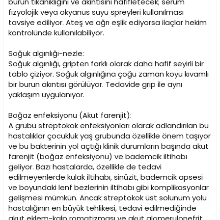
burun tıkanıklığını ve akıntısını hafifletecek; serum
fizyolojik veya okyanus suyu spreyleri kullanılması
tavsiye ediliyor. Ateş ve ağrı eşlik ediyorsa ilaçlar hekim
kontrolünde kullanılabiliyor.
Soğuk algınlığı-nezle:
Soğuk algınlığı, gripten farklı olarak daha hafif seyirli bir
tablo çiziyor. Soğuk algınlığına çoğu zaman koyu kıvamlı
bir burun akıntısı görülüyor. Tedavide grip ile aynı
yaklaşım uygulanıyor.
Boğaz enfeksiyonu (Akut farenjit):
A grubu streptokok enfeksiyonları olarak adlandırılan bu
hastalıklar çocukluk yaş grubunda özellikle önem taşıyor
ve bu bakterinin yol açtığı klinik durumların başında akut
farenjit (boğaz enfeksiyonu) ve bademcik iltihabı
geliyor. Bazı hastalarda, özellikle de tedavi
edilmeyenlerde kulak iltihabı, sinüzit, bademcik apsesi
ve boyundaki lenf bezlerinin iltihabı gibi komplikasyonlar
gelişmesi mümkün. Ancak streptokok üst solunum yolu
hastalığının en büyük tehlikesi, tedavi edilmediğinde
akut eklem-kalp romatizması ve akut glomerulonefrit