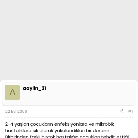
a
h
n
i
aaylin_21
A
22 Eyl 2006
#1
2-4 yaşları çocukların enfeksiyonlara ve mikrobik
hastalıklara sık olarak yakalandıkları bir dönem.
Birbirinden farklı birçok hastalığın çocukları tehdit ettiği