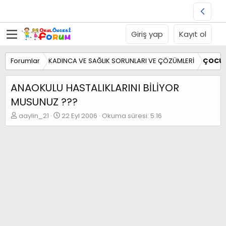
Giriş yap
Kayıt ol
Forumlar
KADINCA VE SAĞLIK SORUNLARI VE ÇÖZÜMLERİ
ÇOCUK
ANAOKULU HASTALIKLARINI BİLİYOR
MUSUNUZ ???
K
B
aaylin_21
22 Eyl 2006
Okuma süresi: 5:16
o
a
n
ş
b
l
u
a
y
n
u
g
b
ı
a
ç
ş
t
l
a
a
r
t
i