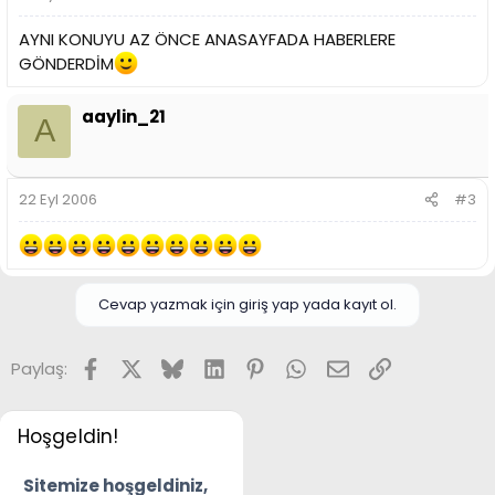
AYNI KONUYU AZ ÖNCE ANASAYFADA HABERLERE
GÖNDERDİM
aaylin_21
A
22 Eyl 2006
#3
Cevap yazmak için giriş yap yada kayıt ol.
Facebook
X
Bluesky
LinkedIn
Pinterest
WhatsApp
E-posta
Link
Paylaş:
Hoşgeldin!
Sitemize hoşgeldiniz,