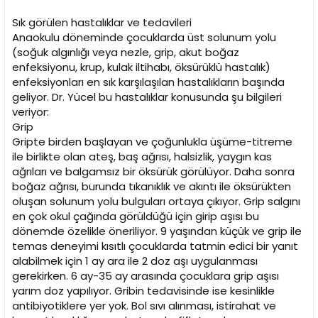
Sık görülen hastalıklar ve tedavileri
Anaokulu döneminde çocuklarda üst solunum yolu
(soğuk algınlığı veya nezle, grip, akut boğaz
enfeksiyonu, krup, kulak iltihabı, öksürüklü hastalık)
enfeksiyonları en sık karşılaşılan hastalıkların başında
geliyor. Dr. Yücel bu hastalıklar konusunda şu bilgileri
veriyor:
Grip
Gripte birden başlayan ve çoğunlukla üşüme-titreme
ile birlikte olan ateş, baş ağrısı, halsizlik, yaygın kas
ağrıları ve balgamsız bir öksürük görülüyor. Daha sonra
boğaz ağrısı, burunda tıkanıklık ve akıntı ile öksürükten
oluşan solunum yolu bulguları ortaya çıkıyor. Grip salgını
en çok okul çağında görüldüğü için girip aşısı bu
dönemde özelikle öneriliyor. 9 yaşından küçük ve grip ile
temas deneyimi kısıtlı çocuklarda tatmin edici bir yanıt
alabilmek için 1 ay ara ile 2 doz aşı uygulanması
gerekirken. 6 ay-35 ay arasında çocuklara grip aşısı
yarım doz yapılıyor. Gribin tedavisinde ise kesinlikle
antibiyotiklere yer yok. Bol sıvı alınması, istirahat ve