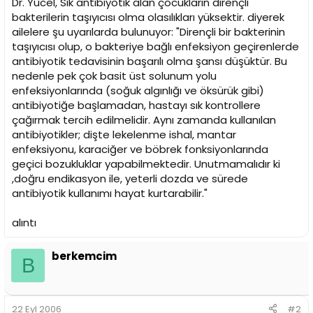
Dr. Yücel, Sık antibiyotik alan çocukların dirençli
bakterilerin taşıyıcısı olma olasılıkları yüksektir. diyerek
ailelere şu uyarılarda bulunuyor: "Dirençli bir bakterinin
taşıyıcısı olup, o bakteriye bağlı enfeksiyon geçirenlerde
antibiyotik tedavisinin başarılı olma şansı düşüktür. Bu
nedenle pek çok basit üst solunum yolu
enfeksiyonlarında (soğuk algınlığı ve öksürük gibi)
antibiyotiğe başlamadan, hastayı sık kontrollere
çağırmak tercih edilmelidir. Aynı zamanda kullanılan
antibiyotikler; dişte lekelenme ishal, mantar
enfeksiyonu, karaciğer ve böbrek fonksiyonlarında
geçici bozukluklar yapabilmektedir. Unutmamalıdır ki
,doğru endikasyon ile, yeterli dozda ve sürede
antibiyotik kullanımı hayat kurtarabilir."
alıntı
berkemcim
B
22 Eyl 2006
#2