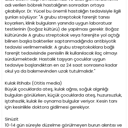
adı verilen böbrek hastalığının sonradan ortaya
çıkabiliyor. Dr. Yücel bu önemli hastalığın tedavisiyle ilgili
şunları söylüyor: "A grubu streptokok farenjit tanısı
koyarken, klinik bulguların yanında uygun laboratuar
testlerinin (boğaz kültürü) de yapılması gerekir. Boğaz
kültüründe A grubu streptokok veya farenjite yol açtığı
bilinen başka bakteriler saptanmadığında antibiyotik
tedavisi verilmemelidir. A grubu streptokoklara bağlı
farenjit tedavisinde penisilin ilk kullanılacak ilaç olmayı
sürdürmektedir. Hastalık taşıyan çocuklar uygun
tedaviye başlandıktan en az 24 saat sonrasına kadar
okul ya da bakımevinden uzak tutulmalıdır."
Kulak iltihabı (Otitis media)
Büyük çocuklarda ateş, kulak ağrısı, soğuk algınlığı
bulguları görülürken, küçük çocuklarda ateş, huzursuzluk,
iştahsızlık, kulak ile oynama bulgular veriyor. Kesin tanı
için kesinlikle doktora gidilmesi gerekiyor.
Sinüzit
10-14 gün süreyle düzelme görülmeyen burun akıntısı ve