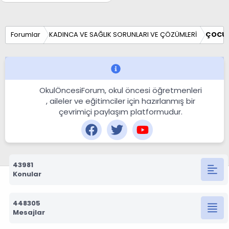
Forumlar
KADINCA VE SAĞLIK SORUNLARI VE ÇÖZÜMLERİ
ÇOCUK
OkulÖncesiForum, okul öncesi öğretmenleri
, aileler ve eğitimciler için hazırlanmış bir
çevrimiçi paylaşım platformudur.
43981
Konular
448305
Mesajlar