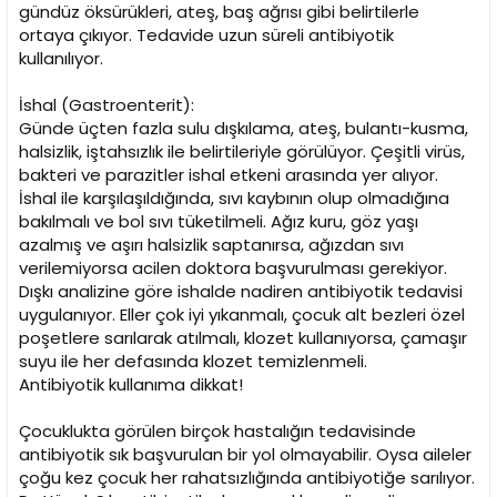
gündüz öksürükleri, ateş, baş ağrısı gibi belirtilerle
ortaya çıkıyor. Tedavide uzun süreli antibiyotik
kullanılıyor.
İshal (Gastroenterit):
Günde üçten fazla sulu dışkılama, ateş, bulantı-kusma,
halsizlik, iştahsızlık ile belirtileriyle görülüyor. Çeşitli virüs,
bakteri ve parazitler ishal etkeni arasında yer alıyor.
İshal ile karşılaşıldığında, sıvı kaybının olup olmadığına
bakılmalı ve bol sıvı tüketilmeli. Ağız kuru, göz yaşı
azalmış ve aşırı halsizlik saptanırsa, ağızdan sıvı
verilemiyorsa acilen doktora başvurulması gerekiyor.
Dışkı analizine göre ishalde nadiren antibiyotik tedavisi
uygulanıyor. Eller çok iyi yıkanmalı, çocuk alt bezleri özel
poşetlere sarılarak atılmalı, klozet kullanıyorsa, çamaşır
suyu ile her defasında klozet temizlenmeli.
Antibiyotik kullanıma dikkat!
Çocuklukta görülen birçok hastalığın tedavisinde
antibiyotik sık başvurulan bir yol olmayabilir. Oysa aileler
çoğu kez çocuk her rahatsızlığında antibiyotiğe sarılıyor.