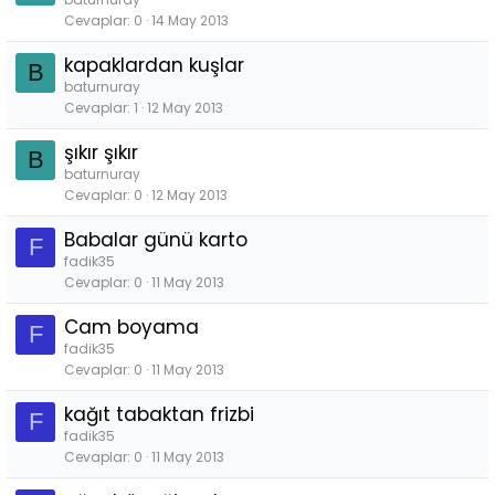
Cevaplar
0
14 May 2013
kapaklardan kuşlar
B
baturnuray
Cevaplar
1
12 May 2013
şıkır şıkır
B
baturnuray
Cevaplar
0
12 May 2013
Babalar günü karto
F
fadik35
Cevaplar
0
11 May 2013
Cam boyama
F
fadik35
Cevaplar
0
11 May 2013
kağıt tabaktan frizbi
F
fadik35
Cevaplar
0
11 May 2013