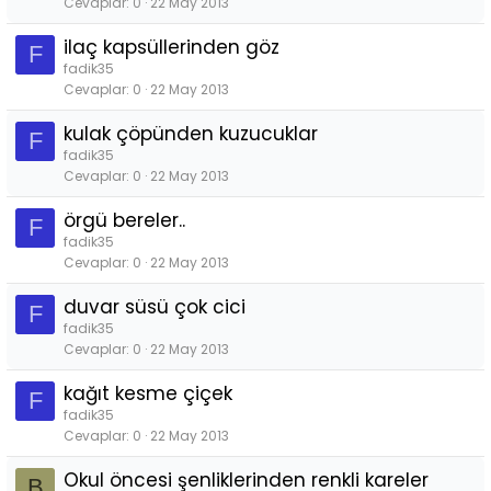
Cevaplar
0
22 May 2013
ilaç kapsüllerinden göz
F
fadik35
Cevaplar
0
22 May 2013
kulak çöpünden kuzucuklar
F
fadik35
Cevaplar
0
22 May 2013
örgü bereler..
F
fadik35
Cevaplar
0
22 May 2013
duvar süsü çok cici
F
fadik35
Cevaplar
0
22 May 2013
kağıt kesme çiçek
F
fadik35
Cevaplar
0
22 May 2013
Okul öncesi şenliklerinden renkli kareler
B