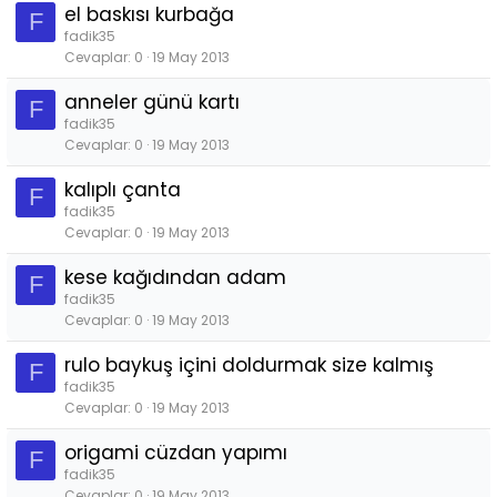
el baskısı kurbağa
F
fadik35
Cevaplar
0
19 May 2013
anneler günü kartı
F
fadik35
Cevaplar
0
19 May 2013
kalıplı çanta
F
fadik35
Cevaplar
0
19 May 2013
kese kağıdından adam
F
fadik35
Cevaplar
0
19 May 2013
rulo baykuş içini doldurmak size kalmış
F
fadik35
Cevaplar
0
19 May 2013
origami cüzdan yapımı
F
fadik35
Cevaplar
0
19 May 2013