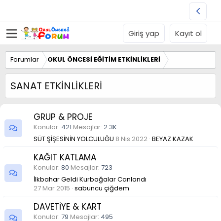
Giriş yap
Kayıt ol
Forumlar
OKUL ÖNCESİ EĞİTİM ETKİNLİKLERİ
SANAT ETKİNLİKLERİ
GRUP & PROJE
Konular
421
Mesajlar
2.3K
SÜT ŞİŞESİNİN YOLCULUĞU
8 Nis 2022
BEYAZ KAZAK
KAĞIT KATLAMA
Konular
80
Mesajlar
723
İlkbahar Geldi Kurbağalar Canlandı
27 Mar 2015
sabuncu çiğdem
DAVETİYE & KART
Konular
79
Mesajlar
495