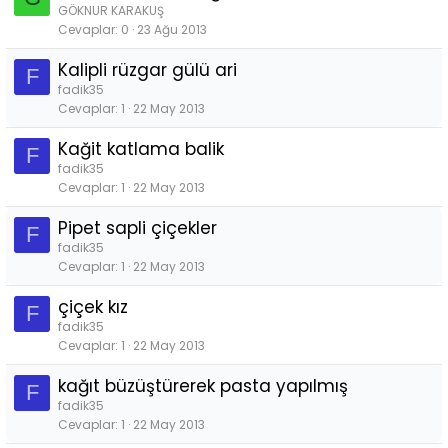
GÖKNUR KARAKUŞ
Cevaplar
0
23 Ağu 2013
Kalipli rüzgar gülü ari
F
fadik35
Cevaplar
1
22 May 2013
Kağit katlama balik
F
fadik35
Cevaplar
1
22 May 2013
Pipet sapli çiçekler
F
fadik35
Cevaplar
1
22 May 2013
çiçek kız
F
fadik35
Cevaplar
1
22 May 2013
kağıt büzüştürerek pasta yapılmış
F
fadik35
Cevaplar
1
22 May 2013