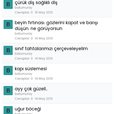
çürük diş sağlıklı diş
B
baturnuray
Cevaplar
0
15 May 2013
beyin fırtınası. gözlerini kapat ve barışı
B
düşün. ne görüyorsun
baturnuray
Cevaplar
0
14 May 2013
sınıf tahtalarımızı çerçeveleyelim
B
baturnuray
Cevaplar
0
14 May 2013
kapı süslemesi
B
baturnuray
Cevaplar
0
14 May 2013
ayy çok güzell..
B
baturnuray
Cevaplar
0
14 May 2013
uğur böceği
B
baturnuray