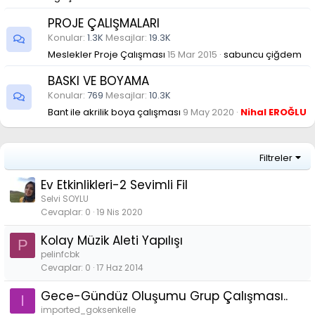
PROJE ÇALIŞMALARI
Konular
1.3K
Mesajlar
19.3K
Meslekler Proje Çalışması
15 Mar 2015
sabuncu çiğdem
BASKI VE BOYAMA
Konular
769
Mesajlar
10.3K
Bant ile akrilik boya çalışması
9 May 2020
Nihal EROĞLU
Filtreler
Ev Etkinlikleri-2 Sevimli Fil
Selvi SOYLU
Cevaplar
0
19 Nis 2020
Kolay Müzik Aleti Yapılışı
P
pelinfcbk
Cevaplar
0
17 Haz 2014
Gece-Gündüz Oluşumu Grup Çalışması..
I
imported_goksenkelle