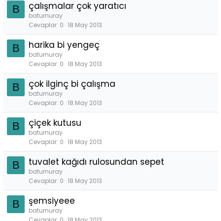
çalışmalar çok yaratıcı
B
baturnuray
Cevaplar
0
18 May 2013
harika bi yengeç
B
baturnuray
Cevaplar
0
18 May 2013
çok ilginç bi çalışma
B
baturnuray
Cevaplar
0
18 May 2013
çiçek kutusu
B
baturnuray
Cevaplar
0
18 May 2013
tuvalet kağıdı rulosundan sepet
B
baturnuray
Cevaplar
0
18 May 2013
şemsiyeee
B
baturnuray
Cevaplar
0
18 May 2013