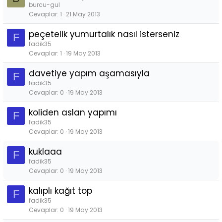
burcu-gul
Cevaplar
1
21 May 2013
peçetelik yumurtalık nasıl isterseniz
F
fadik35
Cevaplar
1
19 May 2013
davetiye yapım aşamasıyla
F
fadik35
Cevaplar
0
19 May 2013
koliden aslan yapımı
F
fadik35
Cevaplar
0
19 May 2013
kuklaaa
F
fadik35
Cevaplar
0
19 May 2013
kalıplı kağıt top
F
fadik35
Cevaplar
0
19 May 2013