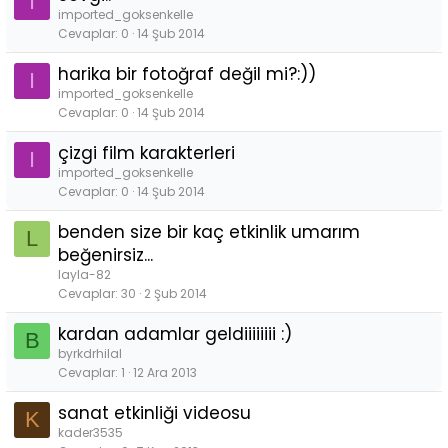
I
imported_goksenkelle
Cevaplar
0
14 Şub 2014
harika bir fotoğraf değil mi?:))
I
imported_goksenkelle
Cevaplar
0
14 Şub 2014
çizgi film karakterleri
I
imported_goksenkelle
Cevaplar
0
14 Şub 2014
benden size bir kaç etkinlik umarım
L
beğenirsiz...
layla-82
Cevaplar
30
2 Şub 2014
kardan adamlar geldiiiiiiii :)
B
byrkdrhilal
Cevaplar
1
12 Ara 2013
sanat etkinliği videosu
K
kader3535