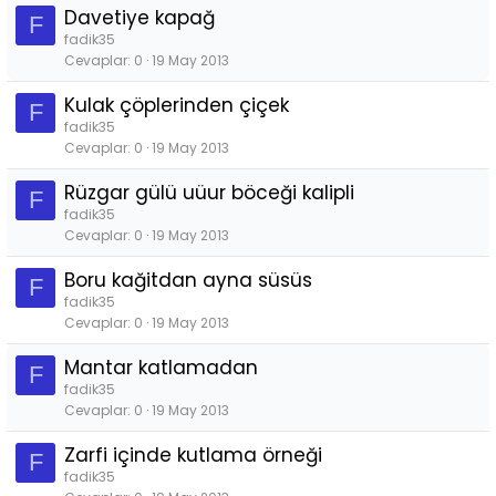
Davetiye kapağ
F
fadik35
Cevaplar
0
19 May 2013
Kulak çöplerinden çiçek
F
fadik35
Cevaplar
0
19 May 2013
Rüzgar gülü uüur böceği kalipli
F
fadik35
Cevaplar
0
19 May 2013
Boru kağitdan ayna süsüs
F
fadik35
Cevaplar
0
19 May 2013
Mantar katlamadan
F
fadik35
Cevaplar
0
19 May 2013
Zarfi içinde kutlama örneği
F
fadik35