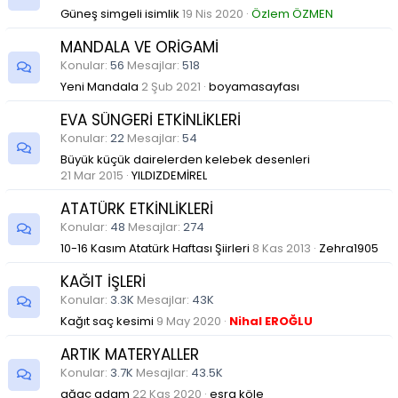
Güneş simgeli isimlik
19 Nis 2020
Özlem ÖZMEN
MANDALA VE ORİGAMİ
Konular
56
Mesajlar
518
Yeni Mandala
2 Şub 2021
boyamasayfası
EVA SÜNGERİ ETKİNLİKLERİ
Konular
22
Mesajlar
54
Büyük küçük dairelerden kelebek desenleri
21 Mar 2015
YILDIZDEMİREL
ATATÜRK ETKİNLİKLERİ
Konular
48
Mesajlar
274
10-16 Kasım Atatürk Haftası Şiirleri
8 Kas 2013
Zehra1905
KAĞIT İŞLERİ
Konular
3.3K
Mesajlar
43K
Kağıt saç kesimi
9 May 2020
Nihal EROĞLU
ARTIK MATERYALLER
Konular
3.7K
Mesajlar
43.5K
ağaç adam
22 Kas 2020
esra köle