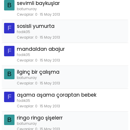
sevimli baykuşlar
B
baturnuray
Cevaplar
0
15 May 2013
sosisli yumurta
F
fadik35
Cevaplar
0
15 May 2013
mandaldan abajur
F
fadik35
Cevaplar
0
15 May 2013
ilginç bir çalışma
B
baturnuray
Cevaplar
0
15 May 2013
aşama aşama çoraptan bebek
F
fadik35
Cevaplar
0
15 May 2013
ringo ringo şişelerr
B
baturnuray
Cevaplar
0
15 May 2013