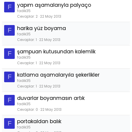
yapım aşamalarıyla palyaço
F
fadik35
Cevaplar
2
22 May 2013
harika yüz boyama
F
fadik35
Cevaplar
1
22 May 2013
şampuan kutusundan kalemlik
F
fadik35
Cevaplar
1
22 May 2013
katlama aşamalaryıla şekerlikler
F
fadik35
Cevaplar
1
22 May 2013
duvarlar boyanmasın artık
F
fadik35
Cevaplar
0
22 May 2013
portakaldan balık
F
fadik35