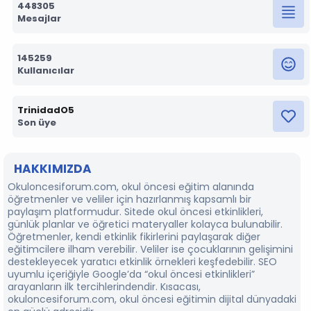
448305
Mesajlar
145259
Kullanıcılar
TrinidadO5
Son üye
HAKKIMIZDA
Okuloncesiforum.com, okul öncesi eğitim alanında
öğretmenler ve veliler için hazırlanmış kapsamlı bir
paylaşım platformudur. Sitede okul öncesi etkinlikleri,
günlük planlar ve öğretici materyaller kolayca bulunabilir.
Öğretmenler, kendi etkinlik fikirlerini paylaşarak diğer
eğitimcilere ilham verebilir. Veliler ise çocuklarının gelişimini
destekleyecek yaratıcı etkinlik örnekleri keşfedebilir. SEO
uyumlu içeriğiyle Google’da “okul öncesi etkinlikleri”
arayanların ilk tercihlerindendir. Kısacası,
okuloncesiforum.com, okul öncesi eğitimin dijital dünyadaki