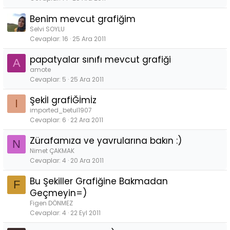
Benim mevcut grafiğim
Selvi SOYLU
Cevaplar
16
25 Ara 2011
papatyalar sınıfı mevcut grafiği
A
amote
Cevaplar
5
25 Ara 2011
Şekİl grafİĞİmİz
I
imported_betul1907
Cevaplar
6
22 Ara 2011
Zürafamıza ve yavrularına bakın :)
N
Nimet ÇAKMAK
Cevaplar
4
20 Ara 2011
Bu Şekiller Grafiğine Bakmadan
F
Geçmeyin=)
Figen DÖNMEZ
Cevaplar
4
22 Eyl 2011