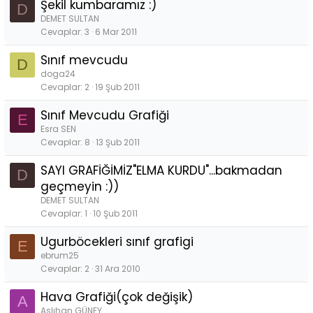
Şekil kumbaramız :)
D
DEMET SULTAN
Cevaplar
3
6 Mar 2011
Sınıf mevcudu
D
doga24
Cevaplar
2
19 Şub 2011
Sınıf Mevcudu Grafiği
E
Esra SEN
Cevaplar
8
13 Şub 2011
SAYI GRAFİĞİMİZ"ELMA KURDU"...bakmadan
D
geçmeyin :))
DEMET SULTAN
Cevaplar
1
10 Şub 2011
Ugurböcekleri sınıf grafigi
E
ebrum25
Cevaplar
2
31 Ara 2010
Hava Grafiği(çok değişik)
A
Aslıhan GÜNEY