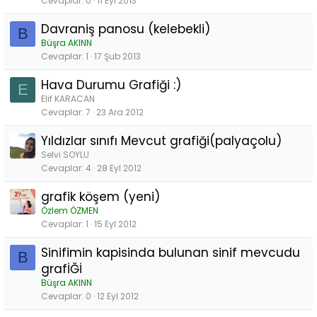
Cevaplar
0
11 Eyl 2013
Davraniş panosu (kelebekli)
B
Büşra AKINN
Cevaplar
1
17 Şub 2013
Hava Durumu Grafiği :)
E
Elif KARACAN
Cevaplar
7
23 Ara 2012
Yıldızlar sınıfı Mevcut grafiği(palyaçolu)
Selvi SOYLU
Cevaplar
4
28 Eyl 2012
grafik köşem (yeni)
Özlem ÖZMEN
Cevaplar
1
15 Eyl 2012
Sinifimin kapisinda bulunan sinif mevcudu
B
grafİĞİ
Büşra AKINN
Cevaplar
0
12 Eyl 2012