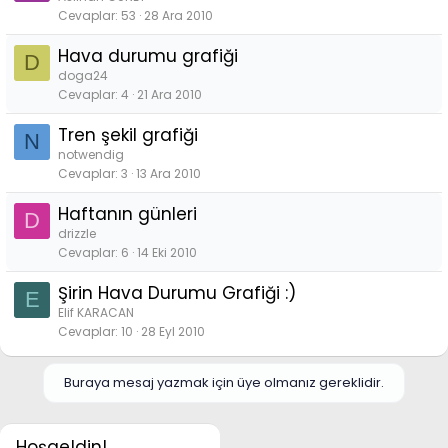
Cevaplar
53
28 Ara 2010
Hava durumu grafiği
D
doga24
Cevaplar
4
21 Ara 2010
Tren şekil grafiği
N
notwendig
Cevaplar
3
13 Ara 2010
Haftanın günleri
D
drizzle
Cevaplar
6
14 Eki 2010
Şirin Hava Durumu Grafiği :)
E
Elif KARACAN
Cevaplar
10
28 Eyl 2010
Buraya mesaj yazmak için üye olmanız gereklidir.
Hoşgeldin!