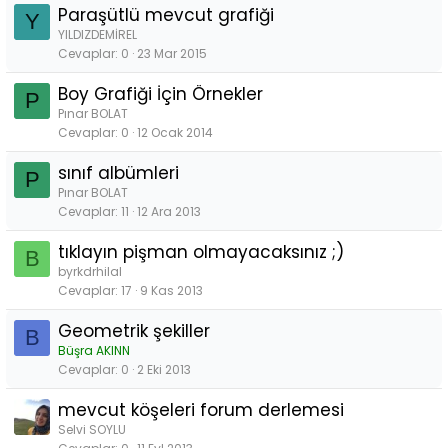
Paraşütlü mevcut grafiği
Y
YILDIZDEMİREL
Cevaplar
0
23 Mar 2015
Boy Grafiği İçin Örnekler
P
Pınar BOLAT
Cevaplar
0
12 Ocak 2014
sınıf albümleri
P
Pınar BOLAT
Cevaplar
11
12 Ara 2013
tıklayın pişman olmayacaksınız ;)
B
byrkdrhilal
Cevaplar
17
9 Kas 2013
Geometrik şekiller
B
Büşra AKINN
Cevaplar
0
2 Eki 2013
mevcut köşeleri forum derlemesi
Selvi SOYLU