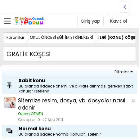
Giriş yap
Kayıt ol
Forumlar
OKUL ÖNCESİ EĞİTİM ETKİNLİKLERİ
İLGİ (KONU) KÖŞESİ
GRAFİK KÖŞESİ
Filtreler
Sabit konu
Bu alanda sadece önemli ve dikkate alınması gereken sabit
konular listelenir
Sitemize resim, dosya, vb. dosyalar nasıl
S
a
eklenir
b
Özlem ÖZMEN
i
Cevaplar
0
27 Şub 2011
t
Normal konu
Bu alanda sadece normal konular listelenir