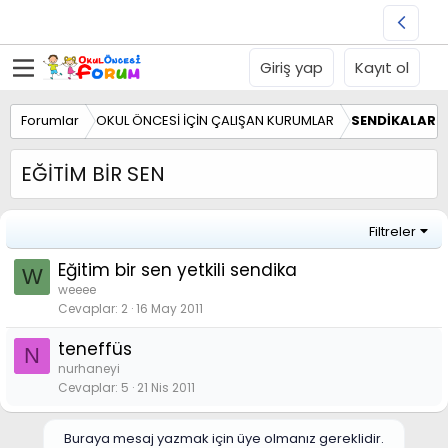
Giriş yap
Kayıt ol
Forumlar
OKUL ÖNCESİ İÇİN ÇALIŞAN KURUMLAR
SENDİKALAR V
EĞİTİM BİR SEN
Filtreler
Eğitim bir sen yetkili sendika
W
weeee
Cevaplar
2
16 May 2011
teneffüs
N
nurhaneyi
Cevaplar
5
21 Nis 2011
Buraya mesaj yazmak için üye olmanız gereklidir.