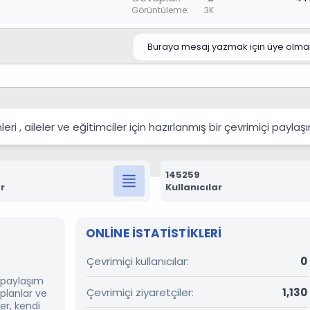
Görüntüleme
3K
Buraya mesaj yazmak için üye olmanı
 , aileler ve eğitimciler için hazırlanmış bir çevrimiçi payla
145259
r
Kullanıcılar
ONLINE ISTATISTIKLERI
Çevrimiçi kullanıcılar
0
r paylaşım
Çevrimiçi ziyaretçiler
1,130
 planlar ve
er, kendi