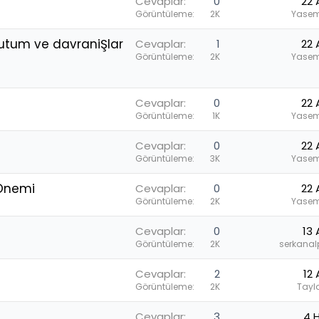
Cevaplar
0
22 
Görüntüleme
2K
Yasem
utum ve davraniŞlar
Cevaplar
1
22 
Görüntüleme
2K
Yasem
Cevaplar
0
22 
Görüntüleme
1K
Yasem
Cevaplar
0
22 
Görüntüleme
3K
Yasem
 Önemi
Cevaplar
0
22 
Görüntüleme
2K
Yasem
Cevaplar
0
13 
Görüntüleme
2K
serkanal
Cevaplar
2
12 
Görüntüleme
2K
Tayl
Cevaplar
3
4 H