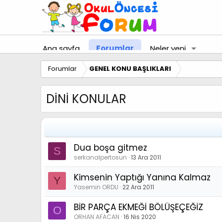
Ana sayfa
Forumlar
Neler yeni
Forumlar
GENEL KONU BAŞLIKLARI
DİNİ KONULAR
Dua boşa gitmez
S
serkanalpertosun
13 Ara 2011
Kimsenin Yaptığı Yanına Kalmaz
Y
Yasemin ORDU
22 Ara 2011
BİR PARÇA EKMEĞİ BÖLÜŞEÇEĞİZ
O
ORHAN AFACAN
16 Nis 2020