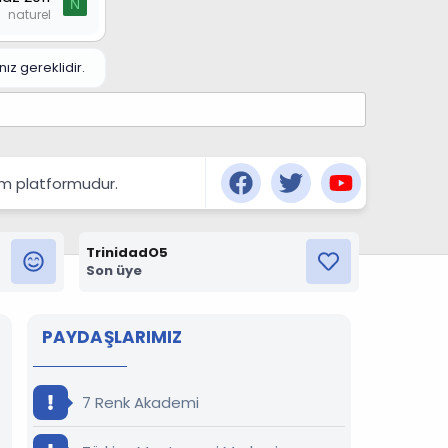
N
naturel
z gereklidir.
şım platformudur.
TrinidadO5
Son üye
PAYDAŞLARIMIZ
7 Renk Akademi