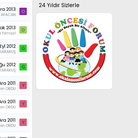
24 Yıldır Sizlerle
Ara 2013
O
 AFACAN
ak 2013
D
a Yılmaz1
Eyl 2012
G
KARAKUŞ
ğu 2012
G
KARAKUŞ
Ara 2011
Y
in ORDU
Ara 2011
Y
in ORDU
Ara 2011
Y
in ORDU