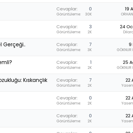
Cevaplar
0
19 
Görüntüleme
30K
ORHAN
Cevaplar
3
24 Oc
Görüntüleme
2K
Dilar
 Gerçeği..
Cevaplar
7
9 
Görüntüleme
3K
GÖKNUR 
emli?
Cevaplar
1
25 A
Görüntüleme
2K
GÖKNUR 
zukluğu: Kıskançlık
Cevaplar
7
22 
Görüntüleme
2K
Yasem
Cevaplar
0
22 
Görüntüleme
2K
Yasem
Cevaplar
0
22 
Görüntüleme
2K
Yasem