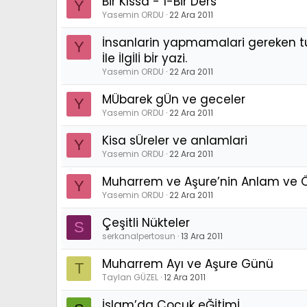
Bir Kıssa - 1-Bir Ders
Y
Yasemin ORDU
22 Ara 2011
İnsanlarin yapmamalari gereken t
Y
İle İlgİlİ bİr yazi.
Yasemin ORDU
22 Ara 2011
MÜbarek gÜn ve geceler
Y
Yasemin ORDU
22 Ara 2011
Kisa sÜreler ve anlamlari
Y
Yasemin ORDU
22 Ara 2011
Muharrem ve Aşure’nin Anlam ve
Y
Yasemin ORDU
22 Ara 2011
Çeşitli Nükteler
S
serkanalpertosun
13 Ara 2011
Muharrem Ayı ve Aşure Günü
T
Taylan GÜZEL
12 Ara 2011
İslam’da Çocuk eĞİtİmİ…