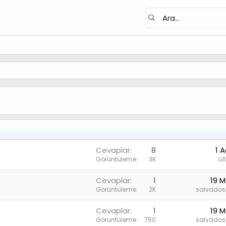
Cevaplar
8
1 
Görüntüleme
3K
Li
Cevaplar
1
19 M
Görüntüleme
2K
salvados
Cevaplar
1
19 M
Görüntüleme
750
salvados