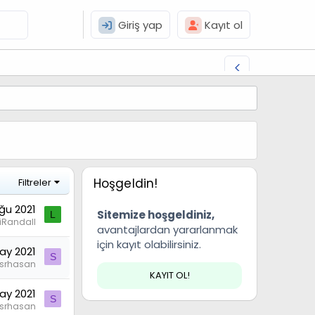
Giriş yap
Kayıt ol
Hoşgeldin!
Filtreler
Ağu 2021
Sitemize hoşgeldiniz,
L
lliRandall
avantajlardan yararlanmak
için kayıt olabilirsiniz.
ay 2021
S
srhasan
KAYIT OL!
ay 2021
S
srhasan