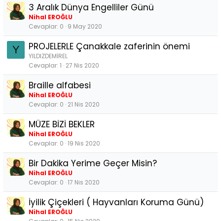
3 Aralık Dünya Engelliler Günü
Nihal EROĞLU
Cevaplar
0
9 May 2020
PROJELERLE Çanakkale zaferinin önemi
Y
YILDIZDEMİREL
Cevaplar
1
27 Nis 2020
Braille alfabesi
Nihal EROĞLU
Cevaplar
0
21 Nis 2020
MÜZE BİZİ BEKLER
Nihal EROĞLU
Cevaplar
0
19 Nis 2020
Bir Dakika Yerime Geçer Misin?
Nihal EROĞLU
Cevaplar
0
17 Nis 2020
İyilik Çiçekleri ( Hayvanları Koruma Günü)
Nihal EROĞLU