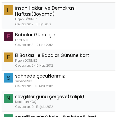
İnsan Hakları ve Demokrasi
F
Haftası(Boyama)
Figen DÖNMEZ
Cevaplar
2
18 Eyl 2012
Babalar Günü İçin
E
Esra SEN
Cevaplar
3
12 Haz 2012
El Baskısı ile Babalar Gününe Kart
F
Figen DÖNMEZ
Cevaplar
2
10 Haz 2012
sahnede çocuklarımız
S
senem1905
Cevaplar
3
31 Mar 2012
sevgililer günü çerçeve(kalıplı)
N
Neslihan KOÇ
Cevaplar
9
13 Şub 2012