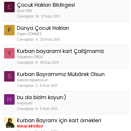
Çocuk Hakları Bildirgesi
E
Esra SEN
Cevaplar
10
21 Kas 2011
Dünya Çocuk Hakları
F
Figen DÖNMEZ
Cevaplar
4
20 Kas 2011
Kurban bayarami kart ÇaliŞmamiz
Y
Yasemin ORDU
Cevaplar
4
19 Kas 2011
Kurban Bayramımız Mübârek Olsun
S
serkanalpertosun
Cevaplar
2
5 Kas 2011
bu da bizim koyun:)
H
hayriye0
Cevaplar
4
5 Kas 2011
Kurban Bayramı için kart örnekleri
Nihal EROĞLU