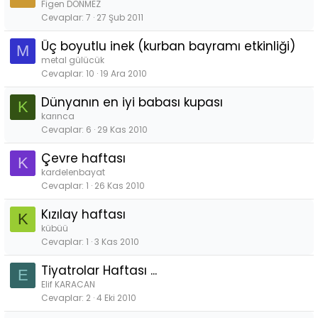
Figen DÖNMEZ
Cevaplar
7
27 Şub 2011
Üç boyutlu inek (kurban bayramı etkinliği)
M
metal gülücük
Cevaplar
10
19 Ara 2010
Dünyanın en iyi babası kupası
K
karınca
Cevaplar
6
29 Kas 2010
Çevre haftası
K
kardelenbayat
Cevaplar
1
26 Kas 2010
Kızılay haftası
K
kübüü
Cevaplar
1
3 Kas 2010
Tiyatrolar Haftası ...
E
Elif KARACAN
Cevaplar
2
4 Eki 2010