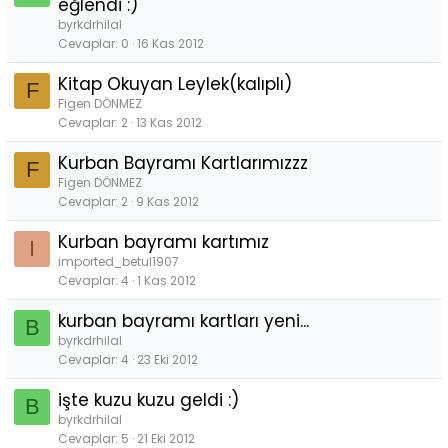
eğlendi :)
byrkdrhilal
Cevaplar
0
16 Kas 2012
Kitap Okuyan Leylek(kalıplı)
F
Figen DÖNMEZ
Cevaplar
2
13 Kas 2012
Kurban Bayramı Kartlarımızzz
F
Figen DÖNMEZ
Cevaplar
2
9 Kas 2012
Kurban bayramı kartımız
I
imported_betul1907
Cevaplar
4
1 Kas 2012
kurban bayramı kartları yeni...
B
byrkdrhilal
Cevaplar
4
23 Eki 2012
işte kuzu kuzu geldi :)
B
byrkdrhilal
Cevaplar
5
21 Eki 2012