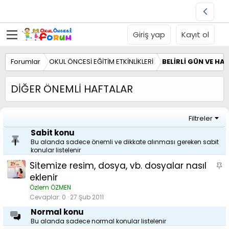
Giriş yap
Kayıt ol
Forumlar
OKUL ÖNCESİ EĞİTİM ETKİNLİKLERİ
BELİRLİ GÜN VE HA
DİĞER ÖNEMLİ HAFTALAR
Filtreler
Sabit konu
Bu alanda sadece önemli ve dikkate alınması gereken sabit
konular listelenir
Sitemize resim, dosya, vb. dosyalar nasıl
S
a
eklenir
b
Özlem ÖZMEN
i
Cevaplar
0
27 Şub 2011
t
Normal konu
Bu alanda sadece normal konular listelenir