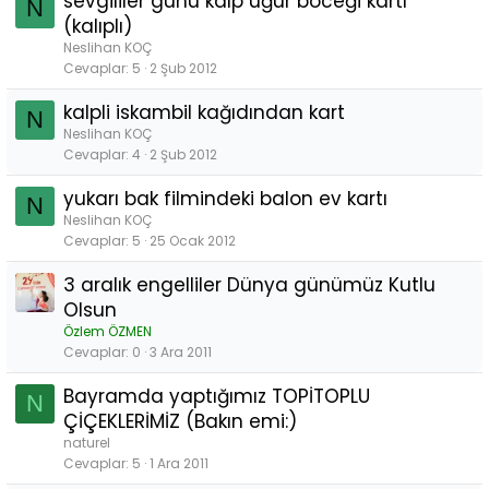
sevgililer günü kalp uğur böceği kartı
N
(kalıplı)
Neslihan KOÇ
Cevaplar
5
2 Şub 2012
kalpli iskambil kağıdından kart
N
Neslihan KOÇ
Cevaplar
4
2 Şub 2012
yukarı bak filmindeki balon ev kartı
N
Neslihan KOÇ
Cevaplar
5
25 Ocak 2012
3 aralık engelliler Dünya günümüz Kutlu
Olsun
Özlem ÖZMEN
Cevaplar
0
3 Ara 2011
Bayramda yaptığımız TOPİTOPLU
N
ÇİÇEKLERİMİZ (Bakın emi:)
naturel
Cevaplar
5
1 Ara 2011