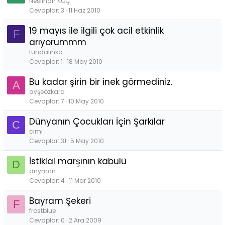
Neslihan KOÇ
Cevaplar
3
11 Haz 2010
19 mayıs ile ilgili çok acil etkinlik
F
arıyorummm
fundalinko
Cevaplar
1
18 May 2010
Bu kadar şirin bir inek görmediniz.
A
ayşeözkara
Cevaplar
7
10 May 2010
Dünyanın Çocukları İçin Şarkılar
C
cimi
Cevaplar
31
5 May 2010
İstiklal marşının kabulü
D
dnymcn
Cevaplar
4
11 Mar 2010
Bayram Şekeri
F
frostblue
Cevaplar
0
2 Ara 2009