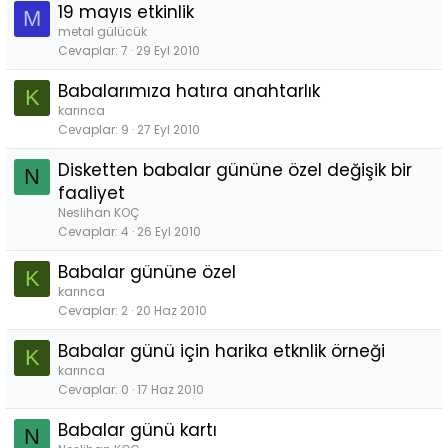
19 mayıs etkinlik
M
metal gülücük
Cevaplar
7
29 Eyl 2010
Babalarımıza hatıra anahtarlık
K
karınca
Cevaplar
9
27 Eyl 2010
Disketten babalar gününe özel değişik bir
N
faaliyet
Neslihan KOÇ
Cevaplar
4
26 Eyl 2010
Babalar gününe özel
K
karınca
Cevaplar
2
20 Haz 2010
Babalar günü için harika etknlik örneği
K
karınca
Cevaplar
0
17 Haz 2010
Babalar günü kartı
N