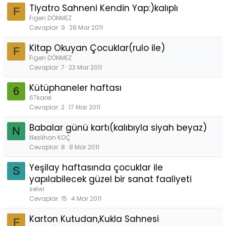
Tiyatro Sahneni Kendin Yap:)kalıplı
F
Figen DÖNMEZ
Cevaplar
9
28 Mar 2011
Kitap Okuyan Çocuklar(rulo ile)
F
Figen DÖNMEZ
Cevaplar
7
23 Mar 2011
Kütüphaneler haftası
6
67karel
Cevaplar
2
17 Mar 2011
Babalar günü kartı(kalıbıyla siyah beyaz)
N
Neslihan KOÇ
Cevaplar
8
8 Mar 2011
Yeşilay haftasında çocuklar ile
S
yapılabilecek güzel bir sanat faaliyeti
selwi
Cevaplar
15
4 Mar 2011
Karton Kutudan,Kukla Sahnesi
F