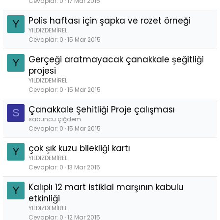
Cevaplar
0
17 Mar 2015
Polis haftası için şapka ve rozet örneği
Y
YILDIZDEMİREL
Cevaplar
0
15 Mar 2015
Gerçeği aratmayacak çanakkale şeğitliği
Y
projesi
YILDIZDEMİREL
Cevaplar
0
15 Mar 2015
Çanakkale Şehitliği Proje çalışması
S
sabuncu çiğdem
Cevaplar
0
15 Mar 2015
çok şık kuzu bilekliği kartı
Y
YILDIZDEMİREL
Cevaplar
0
13 Mar 2015
Kalıplı 12 mart istiklal marşının kabulu
Y
etkinliği
YILDIZDEMİREL
Cevaplar
0
12 Mar 2015