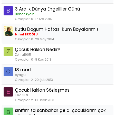
3 Aralık Dünya Engelliler Günü
B
Bahar Aydın
Cevaplar
0
17 Ara 2014
Kutlu Doğum Haftası Kum Boyalarımız
Nihal EROĞLU
Cevaplar
0
29 May 2014
Çocuk Hakları Nedir?
Z
Zehra1905
Cevaplar
0
8 Kas 2013
18 mart
O
oyagul
Cevaplar
2
20 Şub 2013
Çocuk Hakları Sözleşmesi
E
Esra SEN
Cevaplar
2
13 Ocak 2013
sınıfımıza sonbahar geldi çocuklarım çok
B