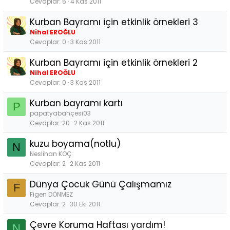
Cevaplar
5
4 Kas 2011
Kurban Bayramı için etkinlik örnekleri 3
Nihal EROĞLU
Cevaplar
0
3 Kas 2011
Kurban Bayramı için etkinlik örnekleri 2
Nihal EROĞLU
Cevaplar
0
3 Kas 2011
Kurban bayramı kartı
P
papatyabahçesi03
Cevaplar
20
2 Kas 2011
kuzu boyama(notlu)
N
Neslihan KOÇ
Cevaplar
2
2 Kas 2011
Dünya Çocuk Günü Çalışmamız
F
Figen DÖNMEZ
Cevaplar
2
30 Eki 2011
Çevre Koruma Haftası yardım!
N