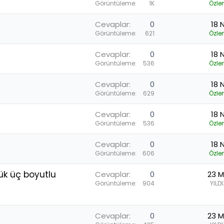
Görüntüleme
1K
Özle
Cevaplar
0
18 
Görüntüleme
621
Özle
Cevaplar
0
18 
Görüntüleme
536
Özle
Cevaplar
0
18 
Görüntüleme
629
Özle
Cevaplar
0
18 
Görüntüleme
536
Özle
Cevaplar
0
18 
Görüntüleme
606
Özle
ük üç boyutlu
Cevaplar
0
23 M
Görüntüleme
904
YILD
Cevaplar
0
23 M