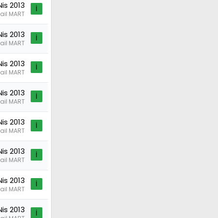
Nis 2013
İ
ail MART
Nis 2013
İ
ail MART
Nis 2013
İ
ail MART
Nis 2013
İ
ail MART
Nis 2013
İ
ail MART
Nis 2013
İ
ail MART
Nis 2013
İ
ail MART
Nis 2013
İ