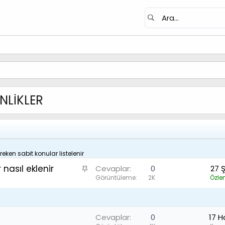
İNLİKLER
ken sabit konular listelenir
nasıl eklenir
S
Cevaplar
0
27 
a
Görüntüleme
2K
Özle
b
i
t
Cevaplar
0
17 H