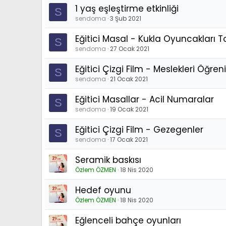
1 yaş eşleştirme etkinliği
S
sendoma
3 Şub 2021
Eğitici Masal - Kukla Oyuncakları 
S
sendoma
27 Ocak 2021
Eğitici Çizgi Film - Meslekleri Öğren
S
sendoma
21 Ocak 2021
Eğitici Masallar - Acil Numaralar
S
sendoma
19 Ocak 2021
Eğitici Çizgi Film - Gezegenler
S
sendoma
17 Ocak 2021
Seramik baskısı
Özlem ÖZMEN
18 Nis 2020
Hedef oyunu
Özlem ÖZMEN
18 Nis 2020
Eğlenceli bahçe oyunları