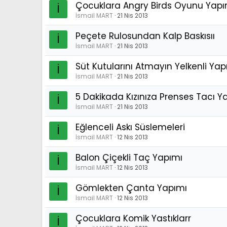
Çocuklara Angry Birds Oyunu Yapı
İ
İsmail MART
21 Nis 2013
Peçete Rulosundan Kalp Baskısıı
İ
İsmail MART
21 Nis 2013
Süt Kutularını Atmayın Yelkenli Yap
İ
İsmail MART
21 Nis 2013
5 Dakikada Kızınıza Prenses Tacı Y
İ
İsmail MART
21 Nis 2013
Eğlenceli Askı Süslemeleri
İ
İsmail MART
12 Nis 2013
Balon Çiçekli Taç Yapımı
İ
İsmail MART
12 Nis 2013
Gömlekten Çanta Yapımı
İ
İsmail MART
12 Nis 2013
Çocuklara Komik Yastıklarr
İ