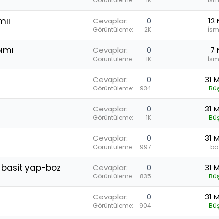
Görüntüleme
1K
İsm
mıı
Cevaplar
0
12 
Görüntüleme
2K
İsm
pımı
Cevaplar
0
7 
Görüntüleme
1K
İsm
Cevaplar
0
31 
Görüntüleme
934
Büş
Cevaplar
0
31 
Görüntüleme
1K
Büş
Cevaplar
0
31 
Görüntüleme
997
ba
k basit yap-boz
Cevaplar
0
31 
Görüntüleme
835
Büş
Cevaplar
0
31 
Görüntüleme
904
Büş