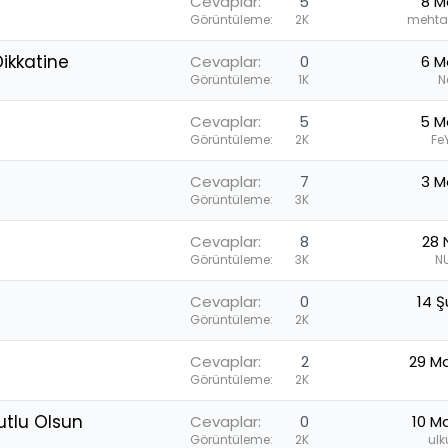
Cevaplar
5
8 M
Görüntüleme
2K
mehta
ikkatine
Cevaplar
0
6 M
Görüntüleme
1K
N
Cevaplar
5
5 M
Görüntüleme
2K
Fe
Cevaplar
7
3 M
Görüntüleme
3K
Cevaplar
8
28 
Görüntüleme
3K
N
Cevaplar
0
14 Ş
Görüntüleme
2K
Cevaplar
2
29 M
Görüntüleme
2K
utlu Olsun
Cevaplar
0
10 M
Görüntüleme
2K
ul