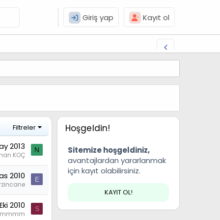
Giriş yap
Kayıt ol
Hoşgeldin!
Filtreler
ay 2013
Sitemize hoşgeldiniz,
N
ihan KOÇ
avantajlardan yararlanmak
için kayıt olabilirsiniz.
as 2010
E
rzincane
KAYIT OL!
Eki 2010
S
lmmmm