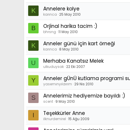
Annelere kolye
K
karınca
25 May 2010
Orjİnal harİka tacim :)
B
bhrsng
11 May 2010
Anneler günü için kart örneği
K
karınca
8 May 2010
Merhaba Kanatsız Melek
U
ulkuduysak
22 Eki 2007
Anneler gÜnÜ kutlama programi 
Y
yasemınyıldırım
29 Nis 2010
Annelerimiz hediyemize bayıldı :)
S
scent
9 May 2010
Teşekkürler Anne
I
ilknurdemirel
15 Ağu 2009