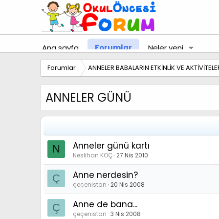
Ana sayfa
Forumlar
Neler yeni
Forumlar
ANNELER BABALARIN ETKİNLİK VE AKTİVİTELE
ANNELER GÜNÜ
Anneler günü kartı
N
Neslihan KOÇ
27 Nis 2010
Anne nerdesin?
Ç
çeçenistan
20 Nis 2008
Anne de bana...
Ç
çeçenistan
3 Nis 2008