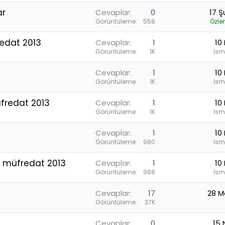
ar
Cevaplar
0
17 Ş
Görüntüleme
558
Özle
redat 2013
Cevaplar
1
10 
Görüntüleme
1K
İsm
Cevaplar
1
10 
Görüntüleme
1K
İsm
fredat 2013
Cevaplar
1
10 
Görüntüleme
1K
İsm
Cevaplar
1
10 
Görüntüleme
980
İsm
eni müfredat 2013
Cevaplar
1
10 
Görüntüleme
988
İsm
Cevaplar
17
28 M
Görüntüleme
37K
Cevaplar
0
15 