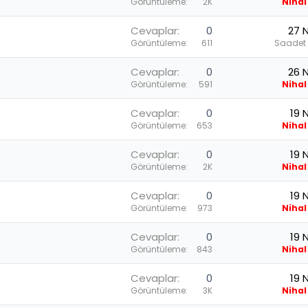
Görüntüleme
2K
Nihal
Cevaplar
0
27 
Görüntüleme
611
Saadet
Cevaplar
0
26 
Görüntüleme
591
Nihal
Cevaplar
0
19 
Görüntüleme
653
Nihal
Cevaplar
0
19 
Görüntüleme
2K
Nihal
Cevaplar
0
19 
Görüntüleme
973
Nihal
Cevaplar
0
19 
Görüntüleme
843
Nihal
Cevaplar
0
19 
Görüntüleme
3K
Nihal