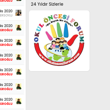
 EROĞLU
24 Yıldır Sizlerle
Nis 2020
 ERSOYLU
Nis 2020
 EROĞLU
Nis 2020
 EROĞLU
Nis 2020
 EROĞLU
Nis 2020
 EROĞLU
Nis 2020
 EROĞLU
Nis 2020
 EROĞLU