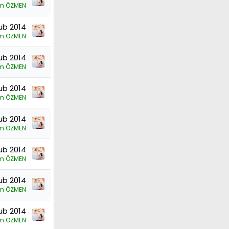
m ÖZMEN
ub 2014
m ÖZMEN
ub 2014
m ÖZMEN
ub 2014
m ÖZMEN
ub 2014
m ÖZMEN
ub 2014
m ÖZMEN
ub 2014
m ÖZMEN
ub 2014
m ÖZMEN