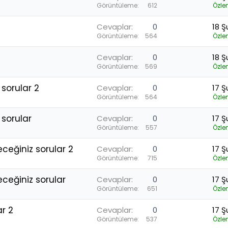
Görüntüleme
612
Özle
Cevaplar
0
18 Ş
Görüntüleme
564
Özle
Cevaplar
0
18 Ş
Görüntüleme
569
Özle
 sorular 2
Cevaplar
0
17 Ş
Görüntüleme
564
Özle
 sorular
Cevaplar
0
17 Ş
Görüntüleme
557
Özle
eceğiniz sorular 2
Cevaplar
0
17 Ş
Görüntüleme
715
Özle
eceğiniz sorular
Cevaplar
0
17 Ş
Görüntüleme
651
Özle
ar 2
Cevaplar
0
17 Ş
Görüntüleme
537
Özle