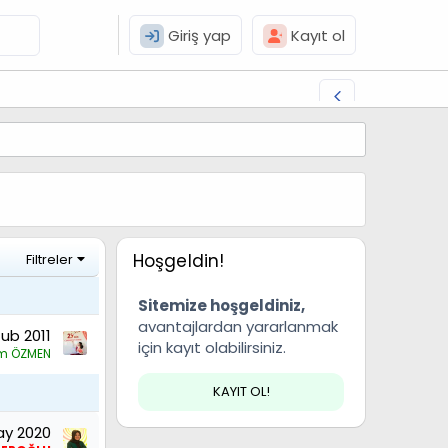
Giriş yap
Kayıt ol
Hoşgeldin!
Filtreler
Sitemize hoşgeldiniz,
avantajlardan yararlanmak
Şub 2011
için kayıt olabilirsiniz.
m ÖZMEN
KAYIT OL!
ay 2020