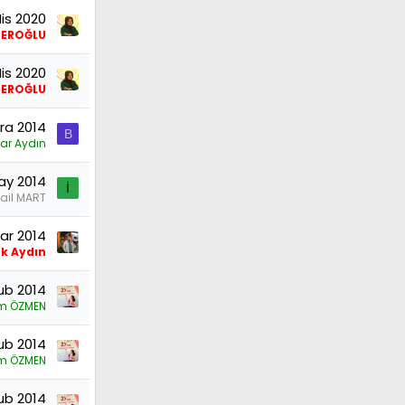
Nis 2020
 EROĞLU
Nis 2020
 EROĞLU
Ara 2014
B
ar Aydın
ay 2014
İ
ail MART
ar 2014
uk Aydın
ub 2014
m ÖZMEN
ub 2014
m ÖZMEN
ub 2014