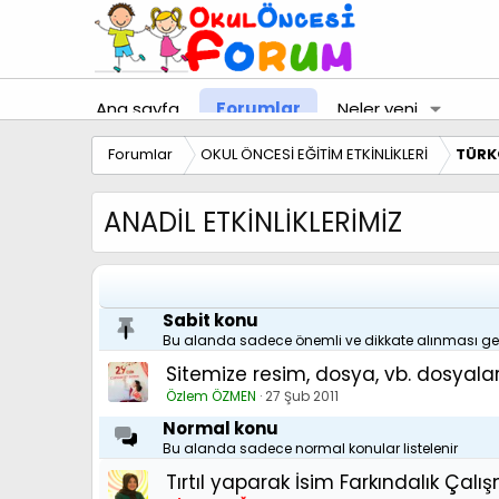
Ana sayfa
Forumlar
Neler yeni
Forumlar
OKUL ÖNCESİ EĞİTİM ETKİNLİKLERİ
TÜRKÇ
ANADİL ETKİNLİKLERİMİZ
Sabit konu
Bu alanda sadece önemli ve dikkate alınması gere
Sitemize resim, dosya, vb. dosyalar 
Özlem ÖZMEN
27 Şub 2011
Normal konu
Bu alanda sadece normal konular listelenir
Tırtıl yaparak İsim Farkındalık Çalı