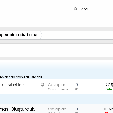
E VE DİL ETKİNLİKLERİ
ken sabit konular listelenir
nasıl eklenir
S
Cevaplar
0
27 
a
Görüntüleme
2K
Özle
b
i
t
şması Oluşturduk.
Cevaplar
0
10 M