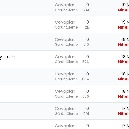
Cevaplar
0
19 
Görüntüleme
741
Nihal
Cevaplar
0
19 
Görüntüleme
2K
Nihal
Cevaplar
0
18 
Görüntüleme
610
Nihal
iyorum
Cevaplar
0
18 
Görüntüleme
576
Nihal
Cevaplar
0
18 
Görüntüleme
654
Nihal
Cevaplar
0
18 
Görüntüleme
636
Nihal
Cevaplar
0
17 
Görüntüleme
591
Nihal
Cevaplar
0
17 