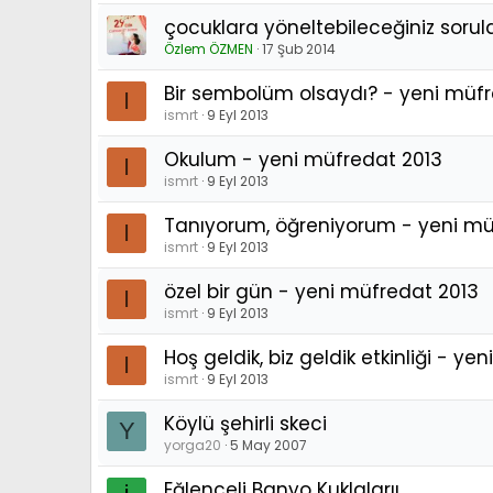
çocuklara yöneltebileceğiniz sorul
Özlem ÖZMEN
17 Şub 2014
Bir sembolüm olsaydı? - yeni müf
I
ismrt
9 Eyl 2013
Okulum - yeni müfredat 2013
I
ismrt
9 Eyl 2013
Tanıyorum, öğreniyorum - yeni mü
I
ismrt
9 Eyl 2013
özel bir gün - yeni müfredat 2013
I
ismrt
9 Eyl 2013
Hoş geldik, biz geldik etkinliği - y
I
ismrt
9 Eyl 2013
Köylü şehirli skeci
Y
yorga20
5 May 2007
Eğlenceli Banyo Kuklalarıı