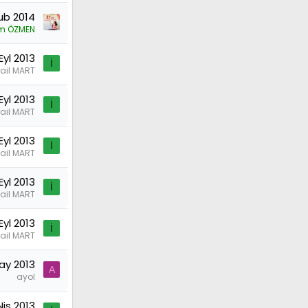
ub 2014
m ÖZMEN
Eyl 2013
İ
ail MART
Eyl 2013
İ
ail MART
Eyl 2013
İ
ail MART
Eyl 2013
İ
ail MART
Eyl 2013
İ
ail MART
ay 2013
A
ayol
Nis 2013